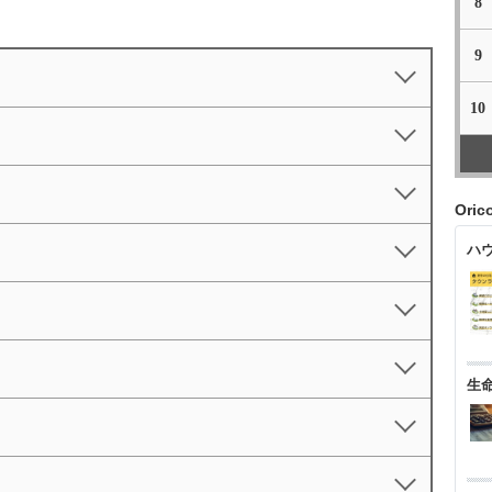
8
9
10
Ori
ハ
生