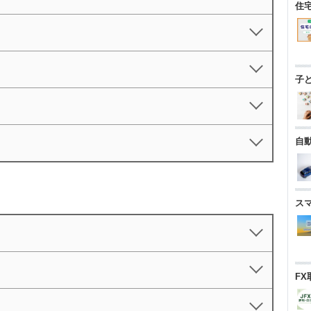
住
子
自
ス
FX