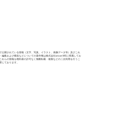
で公開されている情報（文字、写真、イラスト、画像データ等）及びこれ
・編集および構造などについての著作権は株式会社oricon MEに帰属してお
これらの情報を権利者の許可なく無断転載・複製などの二次利用を行うこ
禁じております。