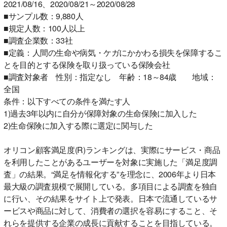
2021/08/16、2020/08/21～2020/08/28
■サンプル数：9,880人
■規定人数：100人以上
■調査企業数：33社
■定義：人間の生命や病気・ケガにかかわる損失を保障するこ
とを目的とする保険を取り扱っている保険会社
■調査対象者 性別：指定なし 年齢：18～84歳 地域：
全国
条件：以下すべての条件を満たす人
1)過去3年以内に自分が保障対象の生命保険に加入した
2)生命保険に加入する際に選定に関与した
オリコン顧客満足度(R)ランキングは、実際にサービス・商品
を利用したことがあるユーザーを対象に実施した「満足度調
査」の結果。“満足を情報化する”を理念に、2006年より日本
最大級の調査規模で展開している。多項目による調査を独自
に行い、その結果をサイト上で発表。日本で流通しているサ
ービスや商品に対して、消費者の選択を容易にすること、そ
れらを提供する企業の成長に貢献することを目指している。