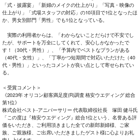
「式・披露宴」「新婦のメイクの仕上がり」「写真・映像の
仕上がり」「式場スタッフの対応」の10項目で1位となったほ
か、男女別部門「男性」でも1位となっている。
実際の利用者からは、「わからないことだらけで不安でし
たが、サポートを万全にしてくれて、安心しかなかったで
す！（30代・男性）」、「予算内でベストなプランがある
（40代・女性）」、「丁寧かつ短期間で対応いただけた（40
代・男性）」といったコメントが良い点として寄せられてい
る。
＜受賞コメント＞
《2023年 オリコン顧客満足度(R)調査 格安ウエディング 総合
第1位》
株式会社ベスト-アニバーサリー 代表取締役社長 塚田 健斗氏
「この度は『格安ウエディング』総合1位という、名誉ある評
価をいただき、ご利用頂きました全ての新郎新婦様、ご家
族、ご親族様、ご出席いただきましたゲスト様に心よりお礼
申し上げます。