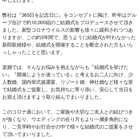
弊社は『365日を記念日に』をコンセプトに掲げ、昨年はグル
ープ合計で約10,000組のご結婚式をプロデュースさせて頂き
ました。新型コロナウイルスの影響も徐々に緩和されつつあ
りますが、この約3年間で、思うように結婚式が叶わなかった
新郎新婦様や、結婚式を開催することを断念された方もいら
っしゃったことと思います。
楽婚では、そんなお悩みを抱えながらも『結婚式を挙げた
い』『開催しようか迷っている』と考えるお二人に向け、少
人数婚、国内挙式披露宴、リゾート婚、神社婚など様々な形
で結婚式をご提案し、お気持ちに寄り添い、安心して当日を
お迎え頂けますよう取り組んでまいりました。
このコロナ過において、ご家族や大切なご友人との結びつき
が強くなり、ウエディングの在り方もより一層多角的にな
り、ご見学時やお打合せの中で様々な結婚式のご提案をさせ
て頂いてまいりました。