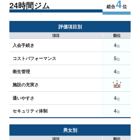
4
24時間ジム
総合
位
評価項目別
項目
順位
4
入会手続き
位
5
コストパフォーマンス
位
4
衛生管理
位
施設の充実さ
4
通いやすさ
位
4
セキュリティ体制
位
男女別
項目
順位