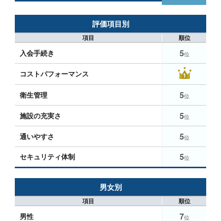
評価項目別
項目
順位
5
入会手続き
位
コストパフォーマンス
5
衛生管理
位
5
施設の充実さ
位
5
通いやすさ
位
5
セキュリティ体制
位
男女別
項目
順位
7
男性
位