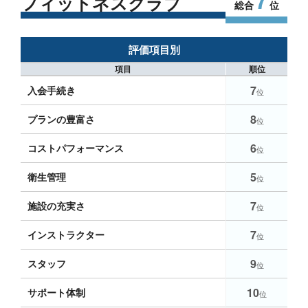
フィットネスクラブ
総合
位
評価項目別
項目
順位
7
入会手続き
位
8
プランの豊富さ
位
6
コストパフォーマンス
位
5
衛生管理
位
7
施設の充実さ
位
7
インストラクター
位
9
スタッフ
位
10
サポート体制
位