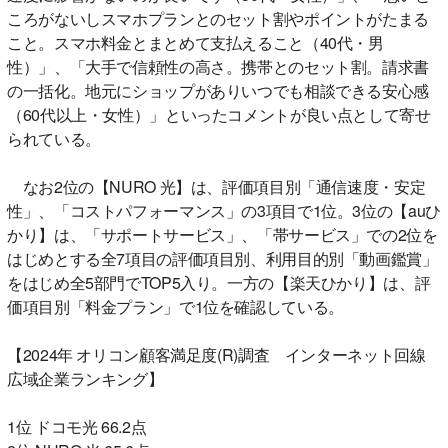
ころがないしスマホプランとのセット割やポイントがたまる
こと。スマホ料金とまとめて支払えること（40代・男
性）」、「大手で信頼性の高さ。携帯とのセット割。請求書
の一括化。地元にショップがありいつでも相談できる安心感
（60代以上・女性）」といったコメントが良い点として寄せ
られている。
なお2位の【NURO 光】は、評価項目別「通信速度・安定
性」、「コストパフォーマンス」の3項目で1位。3位の【auひ
かり】は、「サポートサービス」、「帯サービス」での2位を
はじめとする全7項目の評価項目別、利用目的別「動画鑑賞」
をはじめ全5部門でTOP5入り。一方の【楽天ひかり】は、評
価項目別「料金プラン」で1位を確認している。
【2024年 オリコン顧客満足度(R)調査 インターネット回線
広域企業ランキング】
1位 ドコモ光 66.2点