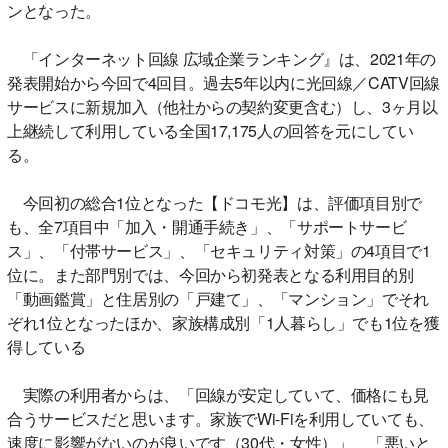
ンとなった。
「インターネット回線 広域企業ランキング』は、2021年の
発表開始から今回で4回目。過去5年以内に光回線／CATV回線
サービスに新規加入（他社からの契約変更含む）し、3ヶ月以
上継続して利用している全国17,175人の回答を元にしてい
る。
今回初の総合1位となった【ドコモ光】は、評価項目別で
も、全7項目中「加入・開通手続き」、「サポートサービ
ス」、「付帯サービス」、「セキュリティ対策」の4項目で1
位に。また部門別では、今回から初発表となる利用目的別
「動画鑑賞」と住居別の「戸建て」、「マンション」でそれ
ぞれ1位となったほか、家族構成別「1人暮らし」でも1位を獲
得している
実際の利用者からは、「回線が安定していて、価格にも見
合うサービスだと思います。家族でWi-Fiを利用していても、
速度に影響がないのが良いです（30代・女性）」、「悪いと