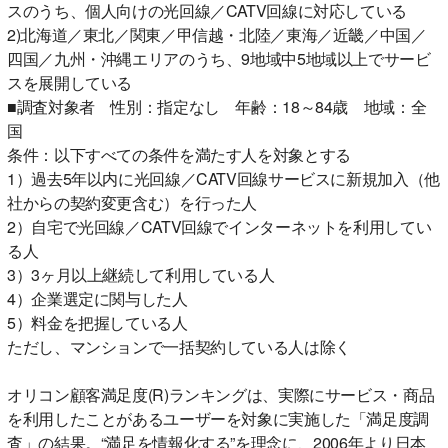
スのうち、個人向けの光回線／CATV回線に対応している
2)北海道／東北／関東／甲信越・北陸／東海／近畿／中国／
四国／九州・沖縄エリアのうち、9地域中5地域以上でサービ
スを展開している
■調査対象者 性別：指定なし 年齢：18～84歳 地域：全
国
条件：以下すべての条件を満たす人を対象とする
1）過去5年以内に光回線／CATV回線サービスに新規加入（他
社からの契約変更含む）を行った人
2）自宅で光回線／CATV回線でインターネットを利用してい
る人
3）3ヶ月以上継続して利用している人
4）企業選定に関与した人
5）料金を把握している人
ただし、マンションで一括契約している人は除く
オリコン顧客満足度(R)ランキングは、実際にサービス・商品
を利用したことがあるユーザーを対象に実施した「満足度調
査」の結果。“満足を情報化する”を理念に、2006年より日本