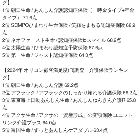
グ】
1位 朝日生命 / あんしん介護認知症保険（一時金タイプ+年金
タイプ） 71.6点
2位 SOMPOひまわり生命保険 / 笑顔をまもる認知症保険 68.9
点
2位 ネオファースト生命 / 認知症保険toスマイル 68.9点
4位 太陽生命 / ひまわり認知症予防保険 67.6点
5位 第一生命 / ジャスト認知症保険 64.3点
【2024年 オリコン顧客満足度(R)調査 介護保険ランキン
グ】
1位 朝日生命 / あんしん介護 69.2点
2位 アフラック / アフラックのしっかり頼れる介護保険 66.2点
3位 東京海上日動あんしん生命 / あんしんねんきん介護R 65.8
点
4位 アクサ生命 / アクサの「資産形成」の変額保険 ユニット・
リンク介護プラス 64.0点
5位 富国生命 / ずっとあんしんケアダブル 63.4点