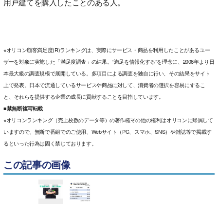
用戸建てを購入したことのある人。
※オリコン顧客満足度(R)ランキングは、実際にサービス・商品を利用したことがあるユー
ザーを対象に実施した「満足度調査」の結果。“満足を情報化する”を理念に、2006年より日
本最大級の調査規模で展開している。多項目による調査を独自に行い、その結果をサイト
上で発表。日本で流通しているサービスや商品に対して、消費者の選択を容易にするこ
と、それらを提供する企業の成長に貢献することを目指しています。
■禁無断複写転載
※オリコンランキング（売上枚数のデータ等）の著作権その他の権利はオリコンに帰属して
いますので、無断で番組でのご使用、Webサイト（PC、スマホ、SNS）や雑誌等で掲載す
るといった行為は固く禁じております。
この記事の画像