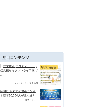
注目コンテンツ
注文住宅(ハウスメーカー)
一括見積ならタウンライフ家づ
..
ハウスメーカー 注文住宅
026年】おすすめ漫画ランキ
！読者10,564人が選ぶ好き
電子コミック