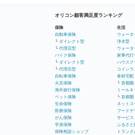
オリコン顧客満足度ランキング
保険
生活
自動車保険
ウォータ
└
ダイレクト型
浄水型
└
代理店型
ウォータ
バイク保険
家事代行
└
ダイレクト型
ハウスク
└
代理店型
コインラ
自転車保険
食材宅配
火災保険
└
首都圏
海外旅行保険
ミールキ
ペット保険
└
首都圏
生命保険
ネットス
医療保険
フードデ
がん保険
サービス
学資保険
ふるさと
保険相談ショップ
トランク