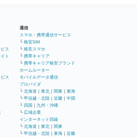
通信
ト
スマホ・携帯通信サービス
└
格安SIM
ービス
└
格安スマホ
サイト
└
携帯キャリア
└
携帯キャリア格安ブランド
ホームルーター
ービス
モバイルデータ通信
ト
プロバイダ
└
北海道
｜
東北
｜
関東
｜
東海
└
甲信越・北陸
｜
近畿
｜
中国
└
四国
｜
九州・沖縄
職
└
広域企業
インターネット回線
遣
└
北海道
｜
東北
｜
関東
└
甲信越・北陸
｜
東海
｜
近畿