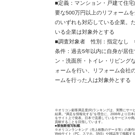
■定義：マンション・戸建て住
要な500万円以上のリフォーム
のいずれも対応している企業。た
いる企業は対象外とする
■調査対象者 性別：指定なし
条件：過去5年以内に自身が居
ン・洗面所・トイレ・リビングな
ォームを行い、リフォーム会社
ームを行った人は対象外とする
※オリコン顧客満足度(R)ランキングは、実際にサ
結果。“満足を情報化する”を理念に、2006年より
をサイト上で発表。日本で流通しているサービスや商
貢献することを目指しています。
■禁無断複写転載
※オリコンランキング（売上枚数のデータ等）の著作
Webサイト（PC、スマホ、SNS）や雑誌等で掲載