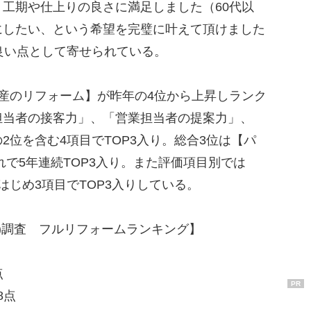
工期や仕上りの良さに満足しました（60代以
にしたい、という希望を完璧に叶えて頂けました
良い点として寄せられている。
産のリフォーム】が昨年の4位から上昇しランク
担当者の接客力」、「営業担当者の提案力」、
2位を含む4項目でTOP3入り。総合3位は【パ
れで5年連続TOP3入り。また評価項目別では
はじめ3項目でTOP3入りしている。
(R)調査 フルリフォームランキング】
点
PR
8点