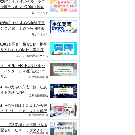
026年】おすすめ恋愛・ラブ
漫画ランキング29選！胸キ
電子コミック
026年】おすすめ少年漫画ラ
ング64選！王道から個性派
電子コミック
0,883名調査】格安SIM・携帯
ャリアおすすめ比較｜満足度
スマホ・携帯通信サービス
メ「HUNTER×HUNTER(ハ
ーハンター)」の配信先は？
...
定額制動画配信
M TVの支払い方法一覧！注意
や変更方法も紹介
定額制動画配信
M TVの評判は？口コミから特
、メリット・デメリットを解説
定額制動画配信
ラマ「半沢直樹」を視聴できる
配信サービス・サブスクを...
定額制動画配信