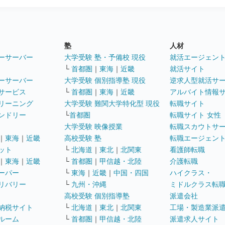
塾
人材
ーサーバー
大学受験 塾・予備校 現役
就活エージェン
└
首都圏
｜
東海
｜
近畿
就活サイト
ーサーバー
大学受験 個別指導塾 現役
逆求人型就活サ
サービス
└
首都圏
｜
東海
｜
近畿
アルバイト情報
リーニング
大学受験 難関大学特化型 現役
転職サイト
ンドリー
└
首都圏
転職サイト 女性
大学受験 映像授業
転職スカウトサ
｜
東海
｜
近畿
高校受験 塾
転職エージェン
ット
└
北海道
｜
東北
｜
北関東
看護師転職
｜
東海
｜
近畿
└
首都圏
｜
甲信越・北陸
介護転職
ーパー
└
東海
｜
近畿
｜
中国・四国
ハイクラス・
リバリー
└
九州・沖縄
ミドルクラス転
高校受験 個別指導塾
派遣会社
納税サイト
└
北海道
｜
東北
｜
北関東
工場・製造業派
ルーム
└
首都圏
｜
甲信越・北陸
派遣求人サイト