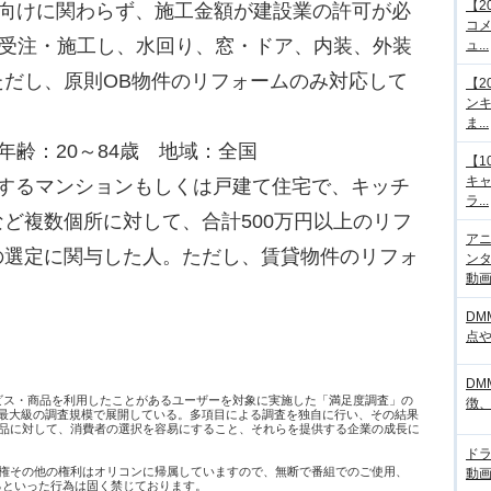
【2
宅向けに関わらず、施工金額が建設業の許可が必
コメ
を受注・施工し、水回り、窓・ドア、内装、外装
ュ...
だし、原則OB物件のリフォームのみ対応して
【2
ンキ
ま...
 年齢：20～84歳 地域：全国
【1
キ
住するマンションもしくは戸建て住宅で、キッチ
ラ...
ど複数個所に対して、合計500万円以上のリフ
アニ
の選定に関与した人。ただし、賃貸物件のリフォ
ンタ
動画サ
DM
点
DM
ービス・商品を利用したことがあるユーザーを対象に実施した「満足度調査」の
徴
日本最大級の調査規模で展開している。多項目による調査を独自に行い、その結果
品に対して、消費者の選択を容易にすること、それらを提供する企業の成長に
ド
権その他の権利はオリコンに帰属していますので、無断で番組でのご使用、
動画
するといった行為は固く禁じております。