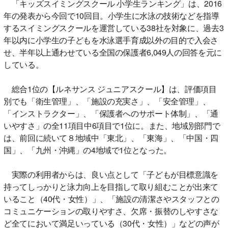
「キッズスイミングスクール 小学生ランキング」は、2016
年の発表から今回で10回目。小学生に水泳の技術などを指導
するスイミングスクールを運営している38社を対象に、過去3
年以内に小学生の子どもを水泳選手育成以外の目的で入会さ
せ、半年以上通わせている全国の保護者6,049人の回答を元に
している。
総合1位の【ルネサンス ジュニアスクール】は、評価項目
別でも「衛生管理」、「施設の充実さ」、「安全管理」、
「インストラクター」、「保護者へのサポート体制」、「通
いやすさ」の全11項目中6項目で1位に。また、地域別部門で
は、前回に続いて８地域中「東北」、「東海」、「中国・四
国」、「九州・沖縄」の4地域で1位となった。
実際の利用者からは、良い点として「子どもが目標意識を
持ってしっかりと泳力向上を目指して取り組むことが出来て
いること（40代・女性）」、「施設の清潔さやスタッフとの
コミュニケーションの取りやすさ、欠席・振替のしやすさな
ど全てにおいて満足いっている（30代・女性）」などの声が