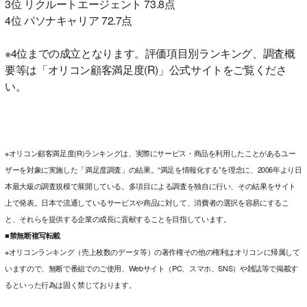
3位 リクルートエージェント 73.8点
4位 パソナキャリア 72.7点
※4位までの成立となります。評価項目別ランキング、調査概
要等は「オリコン顧客満足度(R)」公式サイトをご覧くださ
い。
※オリコン顧客満足度(R)ランキングは、実際にサービス・商品を利用したことがあるユー
ザーを対象に実施した「満足度調査」の結果。“満足を情報化する”を理念に、2006年より日
本最大級の調査規模で展開している。多項目による調査を独自に行い、その結果をサイト
上で発表。日本で流通しているサービスや商品に対して、消費者の選択を容易にするこ
と、それらを提供する企業の成長に貢献することを目指しています。
■禁無断複写転載
※オリコンランキング（売上枚数のデータ等）の著作権その他の権利はオリコンに帰属して
いますので、無断で番組でのご使用、Webサイト（PC、スマホ、SNS）や雑誌等で掲載す
るといった行為は固く禁じております。