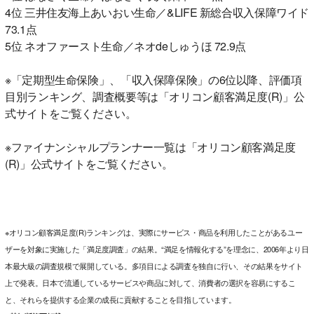
4位 三井住友海上あいおい生命／&LIFE 新総合収入保障ワイド
73.1点
5位 ネオファースト生命／ネオdeしゅうほ 72.9点
※「定期型生命保険」、「収入保障保険」の6位以降、評価項
目別ランキング、調査概要等は「オリコン顧客満足度(R)」公
式サイトをご覧ください。
※ファイナンシャルプランナー一覧は「オリコン顧客満足度
(R)」公式サイトをご覧ください。
※オリコン顧客満足度(R)ランキングは、実際にサービス・商品を利用したことがあるユー
ザーを対象に実施した「満足度調査」の結果。“満足を情報化する”を理念に、2006年より日
本最大級の調査規模で展開している。多項目による調査を独自に行い、その結果をサイト
上で発表。日本で流通しているサービスや商品に対して、消費者の選択を容易にするこ
と、それらを提供する企業の成長に貢献することを目指しています。