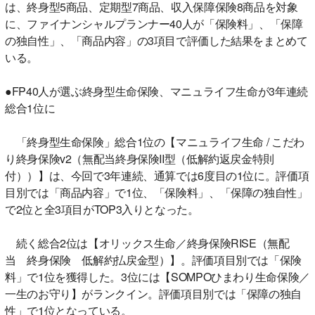
は、終身型5商品、定期型7商品、収入保障保険8商品を対象
に、ファイナンシャルプランナー40人が「保険料」、「保障
の独自性」、「商品内容」の3項目で評価した結果をまとめて
いる。
●FP40人が選ぶ終身型生命保険、マニュライフ生命が3年連続
総合1位に
「終身型生命保険」総合1位の【マニュライフ生命 / こだわ
り終身保険v2（無配当終身保険II型（低解約返戻金特則
付））】は、今回で3年連続、通算では6度目の1位に。評価項
目別では「商品内容」で1位、「保険料」、「保障の独自性」
で2位と全3項目がTOP3入りとなった。
続く総合2位は【オリックス生命／終身保険RISE（無配
当 終身保険 低解約払戻金型）】。評価項目別では「保険
料」で1位を獲得した。3位には【SOMPOひまわり生命保険／
一生のお守り】がランクイン。評価項目別では「保障の独自
性」で1位となっている。