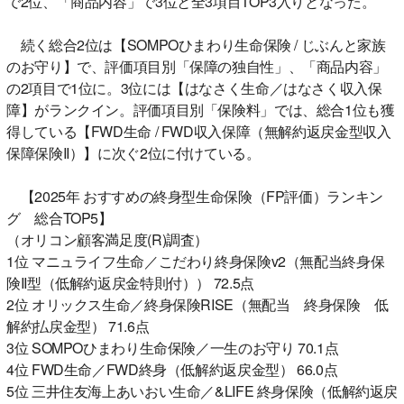
で2位、「商品内容」で3位と全3項目TOP3入りとなった。
続く総合2位は【SOMPOひまわり生命保険 / じぶんと家族
のお守り】で、評価項目別「保障の独自性」、「商品内容」
の2項目で1位に。3位には【はなさく生命／はなさく収入保
障】がランクイン。評価項目別「保険料」では、総合1位も獲
得している【FWD生命 / FWD収入保障（無解約返戻金型収入
保障保険II）】に次ぐ2位に付けている。
【2025年 おすすめの終身型生命保険（FP評価）ランキン
グ 総合TOP5】
（オリコン顧客満足度(R)調査）
1位 マニュライフ生命／こだわり終身保険v2（無配当終身保
険II型（低解約返戻金特則付）） 72.5点
2位 オリックス生命／終身保険RISE（無配当 終身保険 低
解約払戻金型） 71.6点
3位 SOMPOひまわり生命保険／一生のお守り 70.1点
4位 FWD生命／FWD終身（低解約返戻金型） 66.0点
5位 三井住友海上あいおい生命／&LIFE 終身保険（低解約返戻