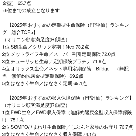
金型） 65.7点
※5位までの成立となります
【2025年 おすすめの定期型生命保険（FP評価）ランキン
グ 総合TOP5】
（オリコン顧客満足度(R)調査）
1位 SBI生命／クリック定期！Neo 73.2点
2位 メットライフ生命／スーパー割引定期保険 72.0点
3位 チューリッヒ生命／定期保険プラチナ 71.6点
4位 オリックス生命／ネット専用定期保険 Bridge （無配
当 無解約払戻金型定期保険） 69.2点
5位 はなさく生命／はなさく定期 69.1点
【2025年 おすすめの収入保障保険（FP評価）ランキング】
（オリコン顧客満足度(R)調査）
1位 FWD生命／FWD収入保障（無解約返戻金型収入保障保険
II） 78.1点
2位 SOMPOひまわり生命保険／じぶんと家族のお守り 76.7点
3位 はなさく生命／はなさく収入保障 74.1点