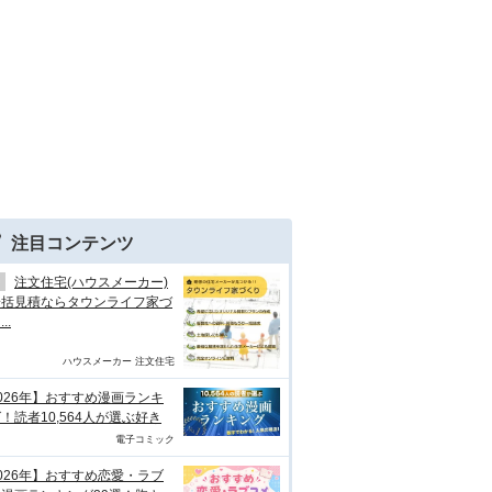
注目コンテンツ
注文住宅(ハウスメーカー)
一括見積ならタウンライフ家づ
..
ハウスメーカー 注文住宅
026年】おすすめ漫画ランキ
！読者10,564人が選ぶ好き
電子コミック
026年】おすすめ恋愛・ラブ