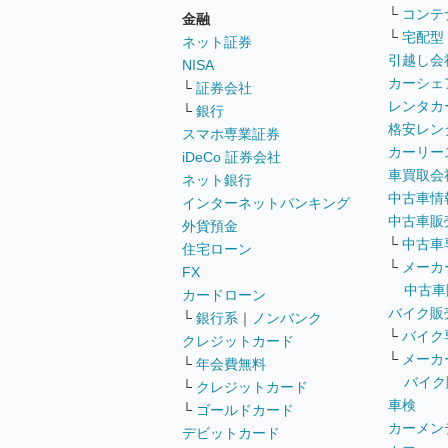
└
コンテ
金融
└
宅配型
ネット証券
引越し会
NISA
カーシェ
└
証券会社
レンタカ
└
銀行
格安レン
スマホ専業証券
カーリー
iDeCo 証券会社
車買取会
ネット銀行
中古車情
インターネットバンキング
中古車販
外貨預金
└
中古車
住宅ローン
└
メーカ
FX
中古車
カードローン
バイク販
└
銀行系
｜
ノンバンク
└
バイク
クレジットカード
└
メーカ
└
年会費無料
バイク
└
クレジットカード
車検
└
ゴールドカード
カーメン
デビットカード