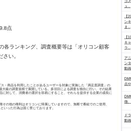
コメ
ュ...
【2
ンキ
ま...
.8点
【1
キ
別の各ランキング、調査概要等は「オリコン顧客
ラ...
ださい。
アニ
ンタ
動画サ
DM
点
ービス・商品を利用したことがあるユーザーを対象に実施した「満足度調査」の
日本最大級の調査規模で展開している。多項目による調査を独自に行い、その結果
品に対して、消費者の選択を容易にすること、それらを提供する企業の成長に
DM
徴
権その他の権利はオリコンに帰属していますので、無断で番組でのご使用、
するといった行為は固く禁じております。
ド
動画