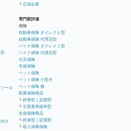
└
広域企業
専門家評価
ト
保険
自動車保険 ダイレクト型
自動車保険 代理店型
バイク保険 ダイレクト型
広告
バイク保険 代理店型
火災保険
学資保険
ペット保険
ペット保険 小型犬
ペット保険 猫
トツール
医療保険商品
└
終身型
｜
定期型
└
引受基準緩和型
生命保険商品
└
終身型
｜
定期型
員向け
└
収入保障保険