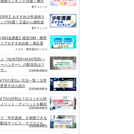
漫画ランキング29選！胸キ
電子コミック
026年】おすすめ少年漫画ラ
ング64選！王道から個性派
電子コミック
0,883名調査】格安SIM・携帯
ャリアおすすめ比較｜満足度
スマホ・携帯通信サービス
メ「HUNTER×HUNTER(ハ
ーハンター)」の配信先は？
...
定額制動画配信
M TVの支払い方法一覧！注意
や変更方法も紹介
定額制動画配信
M TVの評判は？口コミから特
、メリット・デメリットを解説
定額制動画配信
ラマ「半沢直樹」を視聴できる
配信サービス・サブスクを...
定額制動画配信