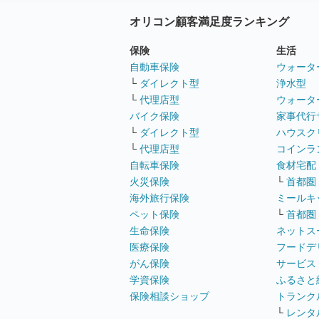
オリコン顧客満足度ランキング
保険
生活
自動車保険
ウォータ
└
ダイレクト型
浄水型
└
代理店型
ウォータ
バイク保険
家事代行
└
ダイレクト型
ハウスク
└
代理店型
コインラ
自転車保険
食材宅配
火災保険
└
首都圏
海外旅行保険
ミールキ
ペット保険
└
首都圏
生命保険
ネットス
医療保険
フードデ
がん保険
サービス
学資保険
ふるさと
保険相談ショップ
トランク
└
レンタ