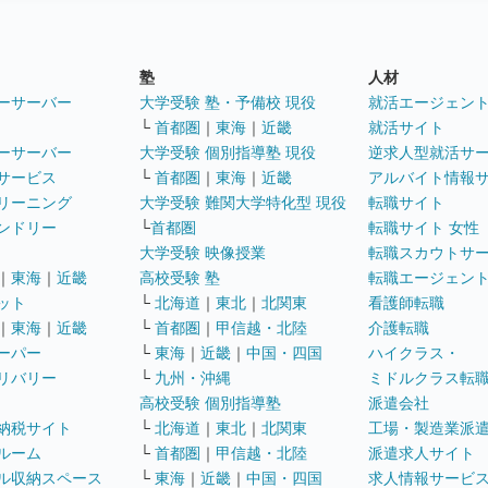
塾
人材
ーサーバー
大学受験 塾・予備校 現役
就活エージェン
└
首都圏
｜
東海
｜
近畿
就活サイト
ーサーバー
大学受験 個別指導塾 現役
逆求人型就活サ
サービス
└
首都圏
｜
東海
｜
近畿
アルバイト情報
リーニング
大学受験 難関大学特化型 現役
転職サイト
ンドリー
└
首都圏
転職サイト 女性
大学受験 映像授業
転職スカウトサ
｜
東海
｜
近畿
高校受験 塾
転職エージェン
ット
└
北海道
｜
東北
｜
北関東
看護師転職
｜
東海
｜
近畿
└
首都圏
｜
甲信越・北陸
介護転職
ーパー
└
東海
｜
近畿
｜
中国・四国
ハイクラス・
リバリー
└
九州・沖縄
ミドルクラス転
高校受験 個別指導塾
派遣会社
納税サイト
└
北海道
｜
東北
｜
北関東
工場・製造業派
ルーム
└
首都圏
｜
甲信越・北陸
派遣求人サイト
ル収納スペース
└
東海
｜
近畿
｜
中国・四国
求人情報サービ