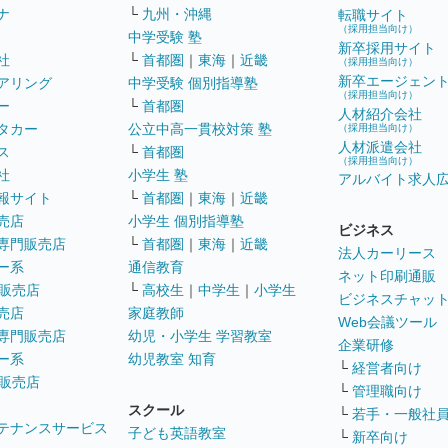
ナ
└
九州・沖縄
転職サイト
（採用担当向け）
中学受験 塾
新卒採用サイト
社
└
首都圏
｜
東海
｜
近畿
（採用担当向け）
新卒エージェン
アリング
中学受験 個別指導塾
（採用担当向け）
ー
└
首都圏
人材紹介会社
タカー
公立中高一貫校対策 塾
（採用担当向け）
人材派遣会社
ス
└
首都圏
（採用担当向け）
社
小学生 塾
アルバイト求人
報サイト
└
首都圏
｜
東海
｜
近畿
売店
小学生 個別指導塾
ビジネス
専門販売店
└
首都圏
｜
東海
｜
近畿
法人カーリース
ー系
通信教育
ネット印刷通販
販売店
└
高校生
｜
中学生
｜
小学生
ビジネスチャッ
売店
家庭教師
Web会議ツール
専門販売店
幼児・小学生 学習教室
企業研修
ー系
幼児教室 知育
└
経営者向け
販売店
└
管理職向け
スクール
└
若手・一般社
テナンスサービス
子ども英語教室
└
新卒向け