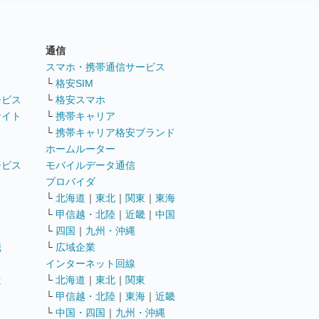
通信
ト
スマホ・携帯通信サービス
└
格安SIM
ービス
└
格安スマホ
サイト
└
携帯キャリア
└
携帯キャリア格安ブランド
ホームルーター
ービス
モバイルデータ通信
ト
プロバイダ
└
北海道
｜
東北
｜
関東
｜
東海
└
甲信越・北陸
｜
近畿
｜
中国
└
四国
｜
九州・沖縄
職
└
広域企業
インターネット回線
遣
└
北海道
｜
東北
｜
関東
└
甲信越・北陸
｜
東海
｜
近畿
ス
└
中国・四国
｜
九州・沖縄