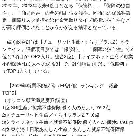
2022年、2023年以来4度目となる「保険料」、「保障の独自
性」、「商品内容」の全3項目1位を獲得。同商品の保険料設
定、保障リスク選択や給付金受取りタイプ選択の独自性など
が高く評価されたことがうかがえる結果となっている。
続く総合2位は【チューリッヒ生命 / くらすプラスZ】がラ
ンクイン。評価項目別では「保険料」、「保障の独自性」で2
位と2項目がTOP3入り。総合3位は【ライフネット生命／就業
不能保険 働く人への保険3】で、評価項目別では「保険料」
でTOP3入りしている。
【2025年就業不能保険（FP評価）ランキング 総合
TOP5】
（オリコン顧客満足度(R)調査）
1位 SBI生命／就業不能保険 働く人のたより 76.2点
2位 チューリッヒ生命／くらすプラスZ 71.0点
3位 ライフネット生命／就業不能保険 働く人への保険3 69.8点
4位 東京海上日動あんしん生命／あんしん就業不能保障保