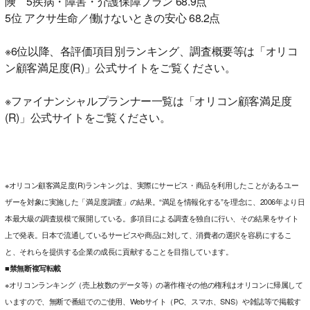
険 5疾病・障害・介護保障プラン 68.9点
5位 アクサ生命／働けないときの安心 68.2点
※6位以降、各評価項目別ランキング、調査概要等は「オリコ
ン顧客満足度(R)」公式サイトをご覧ください。
※ファイナンシャルプランナー一覧は「オリコン顧客満足度
(R)」公式サイトをご覧ください。
※オリコン顧客満足度(R)ランキングは、実際にサービス・商品を利用したことがあるユー
ザーを対象に実施した「満足度調査」の結果。“満足を情報化する”を理念に、2006年より日
本最大級の調査規模で展開している。多項目による調査を独自に行い、その結果をサイト
上で発表。日本で流通しているサービスや商品に対して、消費者の選択を容易にするこ
と、それらを提供する企業の成長に貢献することを目指しています。
■禁無断複写転載
※オリコンランキング（売上枚数のデータ等）の著作権その他の権利はオリコンに帰属して
いますので、無断で番組でのご使用、Webサイト（PC、スマホ、SNS）や雑誌等で掲載す