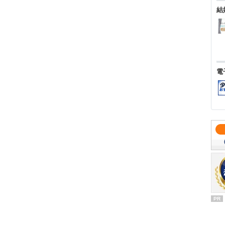
結
電
PR