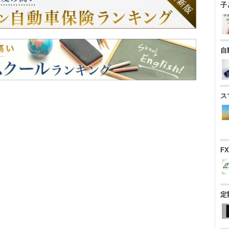
子
自
ス
F
定