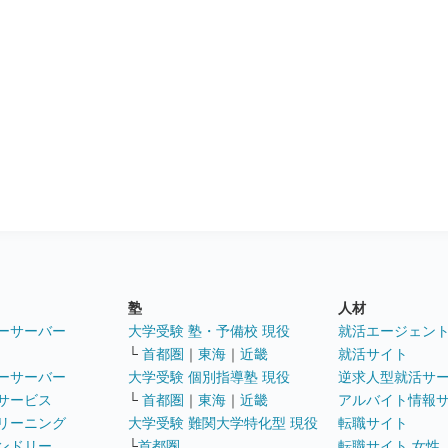
塾
人材
ーサーバー
大学受験 塾・予備校 現役
就活エージェン
└
首都圏
｜
東海
｜
近畿
就活サイト
ーサーバー
大学受験 個別指導塾 現役
逆求人型就活サ
サービス
└
首都圏
｜
東海
｜
近畿
アルバイト情報
リーニング
大学受験 難関大学特化型 現役
転職サイト
ンドリー
└
首都圏
転職サイト 女性