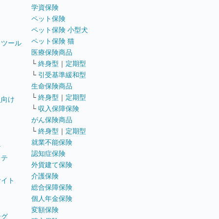
学資保険
ペット保険
ペット保険 小型犬
ペット保険 猫
トツール
医療保険商品
└
終身型
｜
定期型
└
引受基準緩和型
生命保険商品
└
終身型
｜
定期型
員向け
└
収入保障保険
がん保険商品
└
終身型
｜
定期型
就業不能保険
テ
認知症保険
ステ
外貨建て保険
介護保険
サイト
総合保障保険
個人年金保険
変額保険
ング