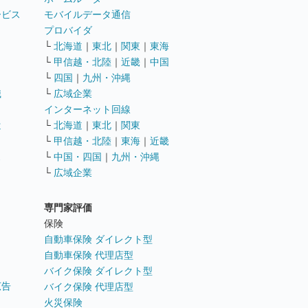
ービス
モバイルデータ通信
ト
プロバイダ
└
北海道
｜
東北
｜
関東
｜
東海
└
甲信越・北陸
｜
近畿
｜
中国
└
四国
｜
九州・沖縄
職
└
広域企業
インターネット回線
遣
└
北海道
｜
東北
｜
関東
└
甲信越・北陸
｜
東海
｜
近畿
ス
└
中国・四国
｜
九州・沖縄
└
広域企業
専門家評価
ト
保険
自動車保険 ダイレクト型
自動車保険 代理店型
バイク保険 ダイレクト型
広告
バイク保険 代理店型
火災保険