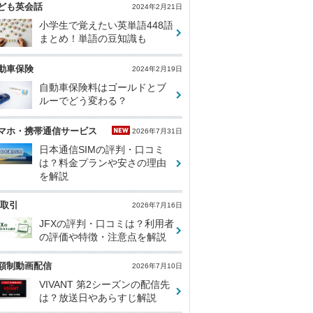
ども英会話
2024年2月21日
小学生で覚えたい英単語448語
まとめ！単語の豆知識も
動車保険
2024年2月19日
自動車保険料はゴールドとブ
ルーでどう変わる？
マホ・携帯通信サービス
2026年7月31日
日本通信SIMの評判・口コミ
は？料金プランや安さの理由
を解説
X取引
2026年7月16日
JFXの評判・口コミは？利用者
の評価や特徴・注意点を解説
額制動画配信
2026年7月10日
VIVANT 第2シーズンの配信先
は？放送日やあらすじ解説