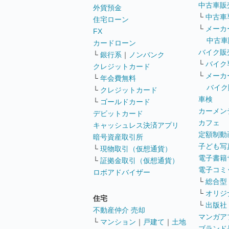
中古車販
外貨預金
└
中古車
住宅ローン
└
メーカ
FX
中古車
カードローン
バイク販
└
銀行系
｜
ノンバンク
└
バイク
クレジットカード
└
メーカ
└
年会費無料
バイク
└
クレジットカード
車検
└
ゴールドカード
カーメン
デビットカード
カフェ
キャッシュレス決済アプリ
定額制動
暗号資産取引所
子ども写
└
現物取引（仮想通貨）
電子書籍
└
証拠金取引（仮想通貨）
電子コミ
ロボアドバイザー
└
総合型
└
オリジ
住宅
└
出版社
不動産仲介 売却
マンガア
└
マンション
｜
戸建て
｜
土地
ブランド