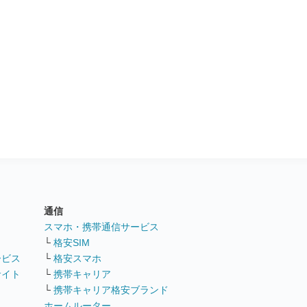
通信
ト
スマホ・携帯通信サービス
└
格安SIM
ービス
└
格安スマホ
サイト
└
携帯キャリア
└
携帯キャリア格安ブランド
ホームルーター