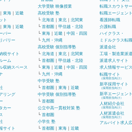
大学受験 映像授業
転職スカウトサ
｜
東海
｜
近畿
高校受験 塾
転職エージェン
ット
└
北海道
｜
東北
｜
北関東
看護師転職
｜
東海
｜
近畿
└
首都圏
｜
甲信越・北陸
介護転職
ーパー
└
東海
｜
近畿
｜
中国・四国
ハイクラス・
リバリー
└
九州・沖縄
ミドルクラス転
高校受験 個別指導塾
派遣会社
納税サイト
└
北海道
｜
東北
｜
北関東
工場・製造業派
ルーム
└
首都圏
｜
甲信越・北陸
派遣求人サイト
ル収納スペース
└
東海
｜
近畿
｜
中国・四国
求人情報サービ
ナ
└
九州・沖縄
転職サイト
（採用担当向け）
中学受験 塾
新卒採用サイト
社
└
首都圏
｜
東海
｜
近畿
（採用担当向け）
新卒エージェン
アリング
中学受験 個別指導塾
（採用担当向け）
ー
└
首都圏
人材紹介会社
タカー
公立中高一貫校対策 塾
（採用担当向け）
人材派遣会社
ス
└
首都圏
（採用担当向け）
社
小学生 塾
アルバイト求人
報サイト
└
首都圏
｜
東海
｜
近畿