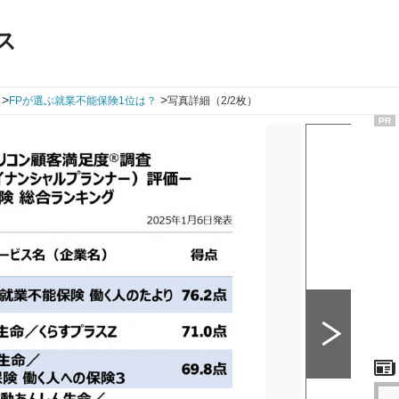
ス
>
>
FPが選ぶ就業不能保険1位は？
写真詳細（2/2枚）
PR