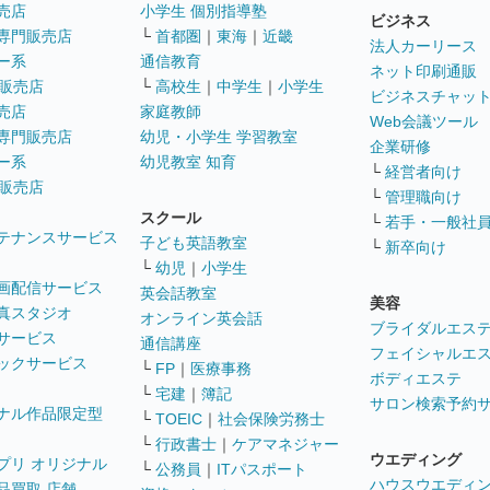
売店
小学生 個別指導塾
ビジネス
専門販売店
└
首都圏
｜
東海
｜
近畿
法人カーリース
ー系
通信教育
ネット印刷通販
販売店
└
高校生
｜
中学生
｜
小学生
ビジネスチャッ
売店
家庭教師
Web会議ツール
専門販売店
幼児・小学生 学習教室
企業研修
ー系
幼児教室 知育
└
経営者向け
販売店
└
管理職向け
スクール
└
若手・一般社
テナンスサービス
子ども英語教室
└
新卒向け
└
幼児
｜
小学生
画配信サービス
英会話教室
美容
真スタジオ
オンライン英会話
ブライダルエス
サービス
通信講座
フェイシャルエ
ックサービス
└
FP
｜
医療事務
ボディエステ
└
宅建
｜
簿記
サロン検索予約
ナル作品限定型
└
TOEIC
｜
社会保険労務士
└
行政書士
｜
ケアマネジャー
ウエディング
プリ オリジナル
└
公務員
｜
ITパスポート
ハウスウエディ
品買取 店舗