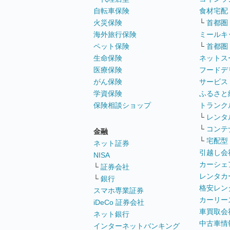
自転車保険
食材宅配
火災保険
└
首都圏
海外旅行保険
ミールキ
ペット保険
└
首都圏
生命保険
ネットス
医療保険
フードデ
がん保険
サービス
学資保険
ふるさと
保険相談ショップ
トランク
└
レンタ
└
コンテ
金融
└
宅配型
ネット証券
引越し会
NISA
カーシェ
└
証券会社
レンタカ
└
銀行
格安レン
スマホ専業証券
カーリー
iDeCo 証券会社
車買取会
ネット銀行
中古車情
インターネットバンキング