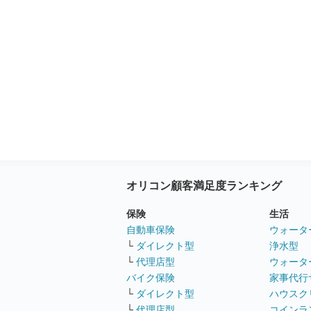
オリコン顧客満足度ランキング
保険
生活
自動車保険
ウォータ
└
ダイレクト型
浄水型
└
代理店型
ウォータ
バイク保険
家事代行
└
ダイレクト型
ハウスク
└
代理店型
コインラ