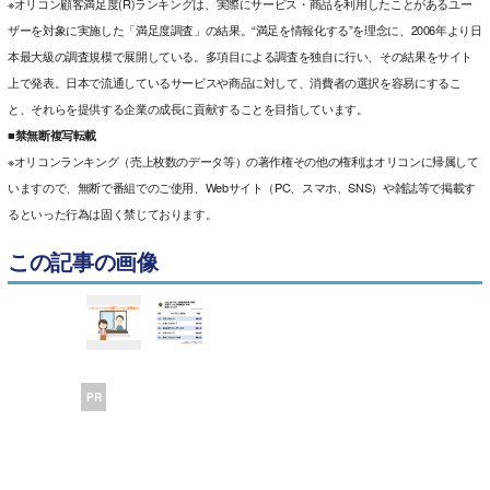
※オリコン顧客満足度(R)ランキングは、実際にサービス・商品を利用したことがあるユー
ザーを対象に実施した「満足度調査」の結果。“満足を情報化する”を理念に、2006年より日
本最大級の調査規模で展開している。多項目による調査を独自に行い、その結果をサイト
上で発表。日本で流通しているサービスや商品に対して、消費者の選択を容易にするこ
と、それらを提供する企業の成長に貢献することを目指しています。
■禁無断複写転載
※オリコンランキング（売上枚数のデータ等）の著作権その他の権利はオリコンに帰属して
いますので、無断で番組でのご使用、Webサイト（PC、スマホ、SNS）や雑誌等で掲載す
るといった行為は固く禁じております。
この記事の画像
PR