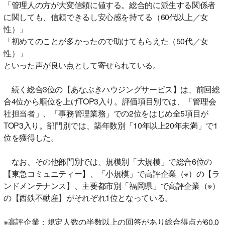
「管理人の方が大変信頼に値する。総合的に派生する関係者
に関しても、信頼できるし安心感を持てる（60代以上／女
性）」
「初めてのことが多かったので助けてもらえた（50代／女
性）」
といった声が良い点として寄せられている。
続く総合3位の【あなぶきハウジングサービス】は、前回総
合4位から順位を上げTOP3入り。評価項目別では、「管理会
社担当者」、「事務管理業務」での2位をはじめ全5項目が
TOP3入り。部門別では、築年数別「10年以上20年未満」で1
位を獲得した。
なお、その他部門別では、規模別「大規模」で総合6位の
【東急コミュニティー】、「小規模」で高評企業（※）の【ラ
ンドメンテナンス】、主要都市別「福岡県」で高評企業（※）
の【西鉄不動産】がそれぞれ1位となっている。
※高評企業：規定人数の半数以上の回答があり総合得点が60.0