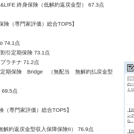
LIFE 終身保険（低解約返戻金型） 67.3点
命保険（専門家評価）総合TOP5】
 74.1点
引定期保険 73.1点
ラチナ 71.2点
定期保険 Bridge （無配当 無解約払戻金型
の
くり.
9.5点
保険（専門家評価）総合TOP5】
【2
ング
な...
無解約返戻金型収入保障保険II） 76.9点
【2