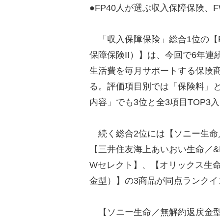
●FP40人が選ぶ収入保障保険、
「収入保障保険」総合1位の【FW
保障保険II）】は、今回で6年
生活費を毎月サポートする保険
る。評価項目別では「保険料」と
内容」でも3位と全3項目TOP3
続く総合2位には【ソニー生命
【三井住友海上あいおい生命／&LI
Wセレクト】、【オリックス生命／
金型）】の3商品が同点ランクイ
【ソニー生命／無解約返戻金型