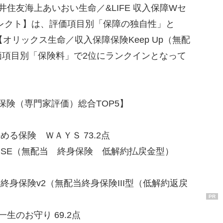
住友海上あいおい生命／&LIFE 収入保障Wセ
Wセレクト】は、評価項目別「保障の独自性」と
オリックス生命／収入保障保険Keep Up（無配
価項目別「保険料」で2位にランクインとなって
命保険（専門家評価）総合TOP5】
める保険 ＷＡＹＳ 73.2点
ISE（無配当 終身保険 低解約払戻金型）
終身保険v2（無配当終身保険III型（低解約返戻
PR
生のお守り 69.2点