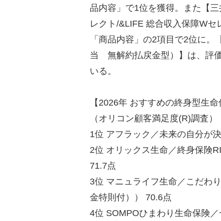
品内容」で1位を獲得。また【三井
レクト/&LIFE 総合収入保障
「商品内容」の2項目で2位に。【
当 無解約払戻金型）】は、評
いる。
【2026年 おすすめの終身型生
（オリコン顧客満足度(R)調査）
1位 アフラック／未来の自分が決
2位 オリックス生命／終身保険R
71.7点
3位 マニュライフ生命／こだわり
金特則付）） 70.6点
4位 SOMPOひまわり生命保険／一