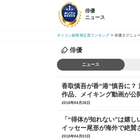
俳優
ニュース
>
オリコン顧客満足度ランキング
俳優タグニュー
俳優
ニュース
香取慎吾が香“港”慎吾に？
作品、メイキング動画が公
2018年04月26日
「“得体が知れない”は嬉し
イッセー尾形が海外で絶賛
2018年04月03日