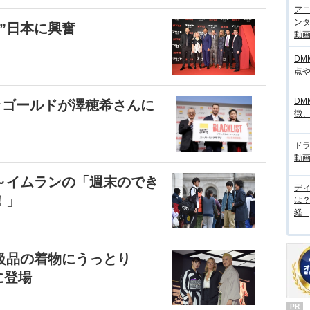
アニ
ンタ
”日本に興奮
動画サ
DM
点
DM
ッゴールドが澤穂希さんに
徴
ド
動画
～イムランの「週末のでき
デ
！」
は
経...
級品の着物にうっとり
に登場
PR