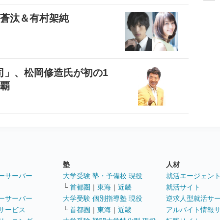
士蒼汰＆有村架純
司」、松岡修造氏が初の1
連覇
塾
人材
ーサーバー
大学受験 塾・予備校 現役
就活エージェン
└
首都圏
｜
東海
｜
近畿
就活サイト
ーサーバー
大学受験 個別指導塾 現役
逆求人型就活サ
サービス
└
首都圏
｜
東海
｜
近畿
アルバイト情報