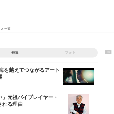
ス 一覧
特集
フォト
PR
 海を越えてつながるアート
開
い」元祖バイプレイヤー・
される理由