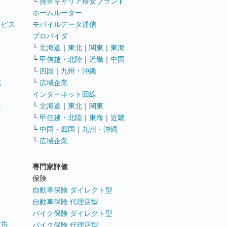
└
携帯キャリア格安ブランド
ホームルーター
ービス
モバイルデータ通信
ト
プロバイダ
└
北海道
｜
東北
｜
関東
｜
東海
└
甲信越・北陸
｜
近畿
｜
中国
└
四国
｜
九州・沖縄
職
└
広域企業
インターネット回線
遣
└
北海道
｜
東北
｜
関東
└
甲信越・北陸
｜
東海
｜
近畿
ス
└
中国・四国
｜
九州・沖縄
└
広域企業
専門家評価
ト
保険
自動車保険 ダイレクト型
自動車保険 代理店型
バイク保険 ダイレクト型
広告
バイク保険 代理店型