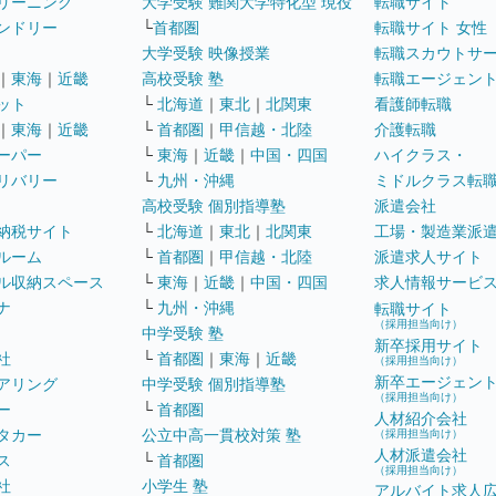
リーニング
大学受験 難関大学特化型 現役
転職サイト
ンドリー
└
首都圏
転職サイト 女性
大学受験 映像授業
転職スカウトサ
｜
東海
｜
近畿
高校受験 塾
転職エージェン
ット
└
北海道
｜
東北
｜
北関東
看護師転職
｜
東海
｜
近畿
└
首都圏
｜
甲信越・北陸
介護転職
ーパー
└
東海
｜
近畿
｜
中国・四国
ハイクラス・
リバリー
└
九州・沖縄
ミドルクラス転
高校受験 個別指導塾
派遣会社
納税サイト
└
北海道
｜
東北
｜
北関東
工場・製造業派
ルーム
└
首都圏
｜
甲信越・北陸
派遣求人サイト
ル収納スペース
└
東海
｜
近畿
｜
中国・四国
求人情報サービ
ナ
└
九州・沖縄
転職サイト
（採用担当向け）
中学受験 塾
新卒採用サイト
社
└
首都圏
｜
東海
｜
近畿
（採用担当向け）
新卒エージェン
アリング
中学受験 個別指導塾
（採用担当向け）
ー
└
首都圏
人材紹介会社
タカー
公立中高一貫校対策 塾
（採用担当向け）
人材派遣会社
ス
└
首都圏
（採用担当向け）
社
小学生 塾
アルバイト求人