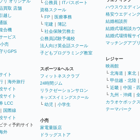
プリ オリジナル
└
公務員
｜
ITパスポート
ハウスウエディ
品買取 店舗
資格スクール
格安ウエディン
引越し
└
FP
｜
医療事務
結婚相談所
通販
└
宅建
｜
簿記
結婚式場相談カ
複合機
└
社会保険労務士
結婚式場情報サ
サービス
公務員試験予備校
マッチングアプ
 小売
法人向け英会話スクール
守りGPS
子どもプログラミング教室
レジャー
映画館
スポーツ&ヘルス
└
北海道
｜
東北
サイト
フィットネスクラブ
└
甲信越・北陸
行
｜
海外旅行
24時間ジム
└
近畿
｜
中国・
較サイト
リラクゼーションサロン
└
九州・沖縄
｜
較サイト
キッズスイミングスクール
カラオケボック
 LCC
└
幼児
｜
小学生
テーマパーク
｜
国際線
較サイト
小売
ビティ予約サイト
家電量販店
海外
ドラッグストア