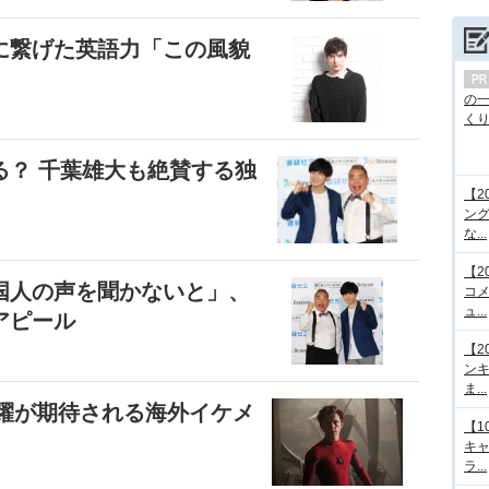
に繋げた英語力「この風貌
の
くり.
る？ 千葉雄大も絶賛する独
【2
ング
な...
【2
国人の声を聞かないと」、
コメ
ュ...
アピール
【2
ンキ
ま...
活躍が期待される海外イケメ
【1
キ
ラ...