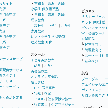
報サイト
└
首都圏
｜
東海
｜
近畿
売店
小学生 個別指導塾
ビジネス
専門販売店
└
首都圏
｜
東海
｜
近畿
法人カーリース
ー系
通信教育
ネット印刷通販
販売店
└
高校生
｜
中学生
｜
小学生
ビジネスチャッ
売店
家庭教師
Web会議ツール
専門販売店
幼児・小学生 学習教室
企業研修
ー系
幼児教室 知育
└
経営者向け
販売店
└
管理職向け
スクール
└
若手・一般社
テナンスサービス
子ども英語教室
└
新卒向け
└
幼児
｜
小学生
画配信サービス
英会話教室
美容
真スタジオ
オンライン英会話
ブライダルエス
サービス
通信講座
フェイシャルエ
ックサービス
└
FP
｜
医療事務
ボディエステ
└
宅建
｜
簿記
サロン検索予約
ナル作品限定型
└
TOEIC
｜
社会保険労務士
└
行政書士
｜
ケアマネジャー
ウエディング