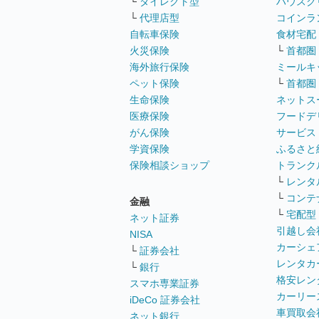
└
ダイレクト型
ハウスク
└
代理店型
コインラ
自転車保険
食材宅配
火災保険
└
首都圏
海外旅行保険
ミールキ
ペット保険
└
首都圏
生命保険
ネットス
医療保険
フードデ
がん保険
サービス
学資保険
ふるさと
保険相談ショップ
トランク
└
レンタ
└
コンテ
金融
└
宅配型
ネット証券
引越し会
NISA
カーシェ
└
証券会社
レンタカ
└
銀行
格安レン
スマホ専業証券
カーリー
iDeCo 証券会社
車買取会
ネット銀行