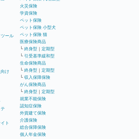
火災保険
学資保険
ペット保険
ペット保険 小型犬
ペット保険 猫
トツール
医療保険商品
└
終身型
｜
定期型
└
引受基準緩和型
生命保険商品
└
終身型
｜
定期型
員向け
└
収入保障保険
がん保険商品
└
終身型
｜
定期型
就業不能保険
テ
認知症保険
ステ
外貨建て保険
介護保険
サイト
総合保障保険
個人年金保険