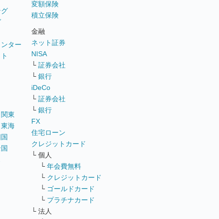
変額保険
ング
積立保険
グ
金融
ネット証券
ウンター
NISA
イト
└
証券会社
リ
└
銀行
iDeCo
└
証券会社
└
銀行
｜
関東
FX
｜
東海
住宅ローン
四国
クレジットカード
全国
└ 個人
ス
└
年会費無料
└
クレジットカード
└
ゴールドカード
└
プラチナカード
└ 法人