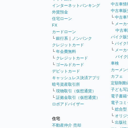
中古車情
インターネットバンキング
中古車販
外貨預金
└
中古車
住宅ローン
└
メーカ
FX
中古車
カードローン
バイク販
└
銀行系
｜
ノンバンク
└
バイク
クレジットカード
└
メーカ
└
年会費無料
バイク
└
クレジットカード
車検
└
ゴールドカード
カーメン
デビットカード
カフェ
キャッシュレス決済アプリ
定額制動
暗号資産取引所
子ども写
└
現物取引（仮想通貨）
電子書籍
└
証拠金取引（仮想通貨）
電子コミ
ロボアドバイザー
└
総合型
└
オリジ
住宅
└
出版社
不動産仲介 売却