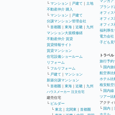
マンガア
└
マンション
｜
戸建て
｜
土地
ブランド
不動産仲介 購入
オフィス
└
マンション
｜
戸建て
オフィス
分譲マンション管理会社
オフィス
└
首都圏
｜
東海
｜
近畿
｜
九州
福利厚生
マンション大規模修繕
電力会社
不動産仲介 賃貸
子ども見
賃貸情報サイト
賃貸マンション
トラベル
住宅設備ショールーム
旅行予約
リフォーム
└
国内旅
└
フルリフォーム
航空券比
└
戸建て
｜
マンション
ホテル比
新築分譲マンション
格安航空券
└
首都圏
｜
東海
｜
近畿
｜
九州
└
国内線
ハウスメーカー 注文住宅
ツアー比
建売住宅
アクティ
└
ビルダー
└
国内
｜
└
東北
｜
北関東
｜
首都圏
ホテル