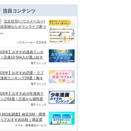
注目コンテンツ
注文住宅(ハウスメーカー)
一括見積ならタウンライフ家づ
..
ハウスメーカー 注文住宅
026年】おすすめ漫画ランキ
！読者10,564人が選ぶ好き
電子コミック
026年】おすすめ恋愛・ラブ
漫画ランキング29選！胸キ
電子コミック
026年】おすすめ少年漫画ラ
ング64選！王道から個性派
電子コミック
0,883名調査】格安SIM・携帯
ャリアおすすめ比較｜満足度
スマホ・携帯通信サービス