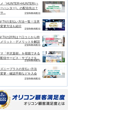
メ「HUNTER×HUNTER(ハ
ーハンター)」の配信先は？
...
定額制動画配信
M TVの支払い方法一覧！注意
や変更方法も紹介
定額制動画配信
M TVの評判は？口コミから特
、メリット・デメリットを解説
定額制動画配信
ラマ「半沢直樹」を視聴できる
配信サービス・サブスクを...
定額制動画配信
ィズニープラスの支払い方法
？変更・確認手順などを入会
定額制動画配信