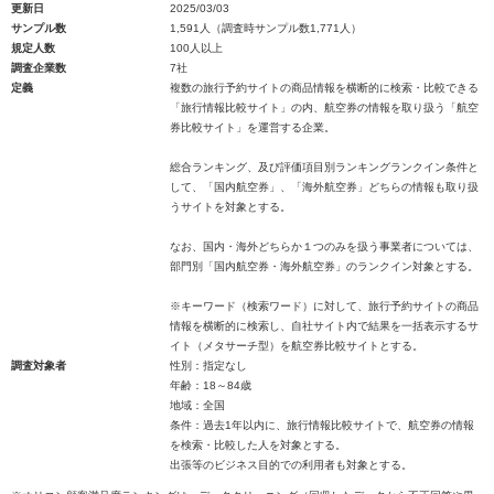
更新日
2025/03/03
サンプル数
1,591人（調査時サンプル数1,771人）
規定人数
100人以上
調査企業数
7社
定義
複数の旅行予約サイトの商品情報を横断的に検索・比較できる
「旅行情報比較サイト」の内、航空券の情報を取り扱う「航空
券比較サイト」を運営する企業。
総合ランキング、及び評価項目別ランキングランクイン条件と
して、「国内航空券」、「海外航空券」どちらの情報も取り扱
うサイトを対象とする。
なお、国内・海外どちらか１つのみを扱う事業者については、
部門別「国内航空券・海外航空券」のランクイン対象とする。
※キーワード（検索ワード）に対して、旅行予約サイトの商品
情報を横断的に検索し、自社サイト内で結果を一括表示するサ
イト（メタサーチ型）を航空券比較サイトとする。
調査対象者
性別：指定なし
年齢：18～84歳
地域：全国
条件：過去1年以内に、旅行情報比較サイトで、航空券の情報
を検索・比較した人を対象とする。
出張等のビジネス目的での利用者も対象とする。