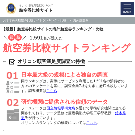
オリコン顧客満足度ランキング
航空券比較サイト
おすすめの航空券比較サイトランキング・比較
海外航空券
【最新】航空券比較サイトの海外航空券ランキング・比較
／
／
1,591
最
新
名が選んだ
航空券比較サイトランキング
オリコン顧客満足度調査の特徴
日本最大級の規模による独自の調査
同ランキングは、実際にサービスを利用した1,591名の消費者の
方々のアンケートを基に、調査企業7社を対象に徹底比較していま
す。調査概要は
こちら
。
研究機関に提供される信頼のデータ
ソースデータは
国立情報学研究所
を通じて学術研究機関に全て公
開されており、データ監修は慶應義塾大学理工学部教授・
鈴木秀
男
氏が行っています。
オリコンのランキングの概要については
こちら
。