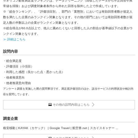
※オリコン顧客満足度ランキングは、データクリーニング（回収したデータから不正回答や異
常値を排除）および調査対象者条件から外れた回答を除外した上で作成しています。
※「総合ランキング」、「評価項目別」、部門の「業態別」においては有効回答者数が規定人
数を満たした企業のみランクイン対象となります。その他の部門においては有効回答者数が規
定人数の半数以上の企業がランクイン対象となります。
※総合得点が60.0点以上で、他人に薦めたくないと回答した人の割合が基準値以下の企業がラ
ンクイン対象となります。
≫ 詳細はこちら
設問内容
・総合満足度
・評価項目（小項目）
・利用した感想（良かった点・悪かった点）
・他者推奨意向
・他者推奨意向理由
アンケート調査を実施した際の質問事項です。満足度評価項目のほか、該当サービスの利用状況や検討内
容を質問しています。
その他の設問内容はこちら
調査企業
格安移動 | KAYAK（カヤック） | Google Travel | 航空券.net | スカイスキャナー ...