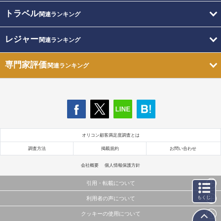
トラベル
関連ランキング
レジャー
関連ランキング
専門家評価
関連ランキング
オリコン顧客満足度調査とは
調査方法
掲載規約
お問い合わせ
会社概要
個人情報保護方針
引用・転載について
もくじ
利用者の声について
当サイトで公開されている情報（文字、写真、イラスト、画像データ等）及びこれらの配置・
編集および構造などについての著作権は株式会社oricon MEに帰属しております。
クッキーの使用について
当サイトに掲載している内容はすべてサービスの利用者が提出された見解・感想です。
これらの情報を権利者の許可なく無断転載・複製などの二次利用を行うことは固く禁じており