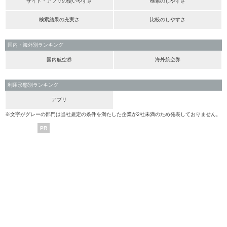
サイト・アプリの使いやすさ
検索のしやすさ
検索結果の充実さ
比較のしやすさ
国内・海外別ランキング
国内航空券
海外航空券
利用形態別ランキング
アプリ
※文字がグレーの部門は当社規定の条件を満たした企業が2社未満のため発表しておりません。
PR