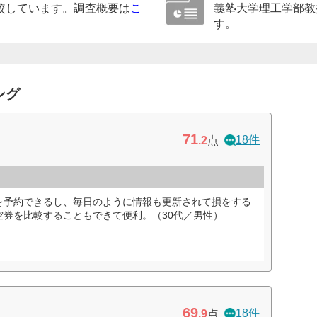
較しています。調査概要は
こ
義塾大学理工学部教
す。
ング
71
18件
.2
点
を予約できるし、毎日のように情報も更新されて損をする
空券を比較することもできて便利。（30代／男性）
69
18件
.9
点