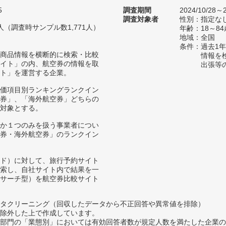
5
調査期間
2024/10/28～2
調査対象者
性別：指定な
91人（調査時サンプル数1,771人）
年齢：18～84
地域：全国
条件：過去1
商品情報を横断的に検索・比較
情報を
イト」の内、航空券の情報を取
出張等
ト」を運営する企業。
価項目別ランキングランクイン
券」、「海外航空券」どちらの
対象とする。
か１つのみを扱う事業者につい
券・海外航空券」のランクイン
ド）に対して、旅行予約サイト
索し、自社サイト内で結果を一
サーチ型）を航空券比較サイト
タクリーニング（回収したデータから不正回答や異常値を排除）
除外した上で作成しています。
部門の「業態別」においては有効回答者数が規定人数を満たした企業の