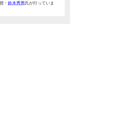
授・
鈴木秀男
氏が行っていま