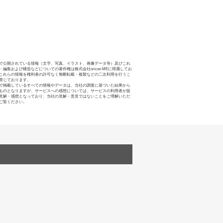
で公開されている情報（文字、写真、イラスト、画像データ等）及びこれ
・編集および構造などについての著作権は株式会社oricon MEに帰属してお
これらの情報を権利者の許可なく無断転載・複製などの二次利用を行うこ
禁じております。
で掲載しているすべての情報やデータは、当社の調査に基づいた結果から
ものとなりますが、サービスへの感想については、サービスの利用者が提
見解・感想となっており、当社の見解・意見ではないことをご理解いただ
ご覧ください。