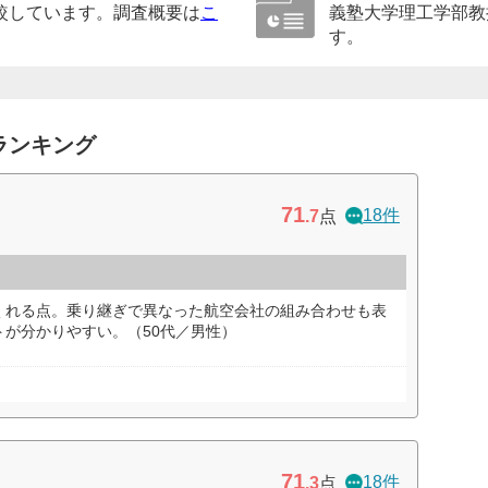
較しています。調査概要は
こ
義塾大学理工学部教
す。
ランキング
71
18件
.7
点
くれる点。乗り継ぎで異なった航空会社の組み合わせも表
が分かりやすい。（50代／男性）
71
18件
.3
点