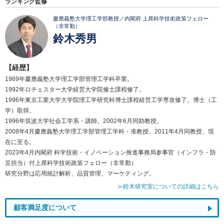
ランキング監修
慶應義塾大学理工学部教授／内閣府 上席科学技術政策フェロー
（非常勤）
鈴木秀男
【経歴】
1989年慶應義塾大学理工学部管理工学科卒業。
1992年ロチェスター大学経営大学院修士課程修了。
1996年東京工業大学大学院理工学研究科博士課程経営工学専攻修了。博士（工
学）取得。
1996年筑波大学社会工学系・講師。2002年6月同助教授。
2008年4月慶應義塾大学理工学部管理工学科・准教授。2011年4月同教授、現
在に至る。
2023年4月内閣府 科学技術・イノベーション推進事務局参事官（インフラ・防
災担当）付上席科学技術政策フェロー（非常勤）
研究分野は応用統計解析、品質管理、マーケティング。
≫鈴木研究室についての詳細はこちら
顧客満足度について