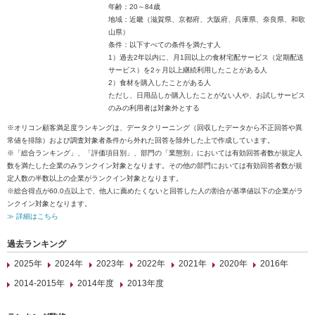
年齢：20～84歳
地域：近畿（滋賀県、京都府、大阪府、兵庫県、奈良県、和歌
山県）
条件：以下すべての条件を満たす人
1）過去2年以内に、月1回以上の食材宅配サービス（定期配送
サービス）を2ヶ月以上継続利用したことがある人
2）食材を購入したことがある人
ただし、日用品しか購入したことがない人や、お試しサービス
のみの利用者は対象外とする
※オリコン顧客満足度ランキングは、データクリーニング（回収したデータから不正回答や異
常値を排除）および調査対象者条件から外れた回答を除外した上で作成しています。
※「総合ランキング」、「評価項目別」、部門の「業態別」においては有効回答者数が規定人
数を満たした企業のみランクイン対象となります。その他の部門においては有効回答者数が規
定人数の半数以上の企業がランクイン対象となります。
※総合得点が60.0点以上で、他人に薦めたくないと回答した人の割合が基準値以下の企業がラ
ンクイン対象となります。
≫ 詳細はこちら
過去ランキング
2025年
2024年
2023年
2022年
2021年
2020年
2016年
2014-2015年
2014年度
2013年度