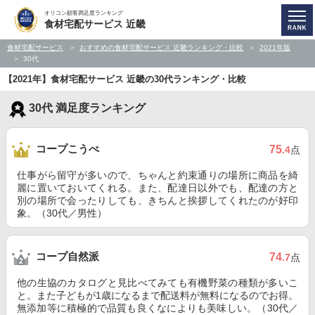
オリコン顧客満足度ランキング
食材宅配サービス 近畿
食材宅配サービス
おすすめの食材宅配サービス 近畿ランキング・比較
2021年版
30代
【2021年】食材宅配サービス 近畿の30代ランキング・比較
30代 満足度ランキング
コープこうべ
75
.4
点
仕事がら留守が多いので、ちゃんと約束通りの場所に商品を綺
麗に置いておいてくれる。また、配達日以外でも、配達の方と
別の場所で会ったりしても、きちんと挨拶してくれたのが好印
象。（30代／男性）
コープ自然派
74
.7
点
他の生協のカタログと見比べてみても有機野菜の種類が多いこ
と。また子どもが1歳になるまで配送料が無料になるのでお得。
無添加等に積極的で品質も良くなによりも美味しい。（30代／