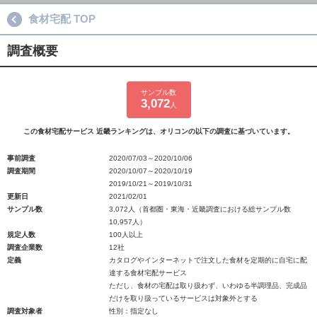
食材宅配 TOP
調査概要
サンプル数
3,072
人
この食材宅配サービス 近畿ランキングは、オリコンの以下の調査に基づいています。
事前調査
2020/07/03～2020/10/06
調査期間
2020/10/07～2020/10/19
2019/10/21～2019/10/31
更新日
2021/02/01
サンプル数
3,072人（首都圏・東海・近畿調査における総サンプル数
10,957人）
規定人数
100人以上
調査企業数
12社
定義
カタログやインターネットで注文した食材を定期的に自宅に配
達する食材宅配サービス
ただし、食材の宅配は取り扱わず、いわゆる半調理品、完成品
だけを取り扱っているサービスは対象外とする
調査対象者
性別：指定なし