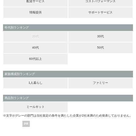
配送サービス
コストパフォーマンス
情報提供
サポートサービス
年代別ランキング
20代
30代
40代
50代
60代以上
家族構成別ランキング
1人暮らし
ファミリー
商品別ランキング
ミールキット
※文字がグレーの部門は当社規定の条件を満たした企業が2社未満のため発表しておりません。
PR