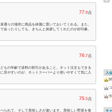
PR
77
.9
点
約束通りの場所に商品を綺麗に置いておいてくれる。また、
所で会ったりしても、きちんと挨拶してくれたのが好印象。
76
.7
点
子どもの年齢で送料の割引があること。ネット注文もできる
的に見やすいのが、ネットスーパーより使いやすくて気に入
入
75
.5
点
食べられて、そして美味しさが違います。美味しい野菜を食
キ