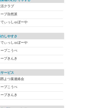
生活クラブ
コープ自然派
らでぃっしゅぼーや
用のしやすさ
らでぃっしゅぼーや
コープこうべ
コープきんき
送サービス
関西よつ葉連絡会
コープこうべ
コープきんき