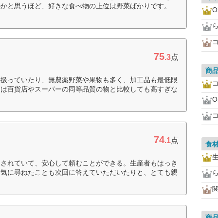
のかと思うほど、好きな食べ物の上位は野菜ばかりです。
O
75
.3
点
商
に扱っていたり、無農薬野菜や果物も多く、加工品も最低限
には百貨店やスーパーの同等品質の物と比較しても高すぎな
O
74
.1
点
食
もされていて、安心して頼むことができる。生産者もはっき
何気に尋ねたことも次回に答えていただいたりと、とても親
商