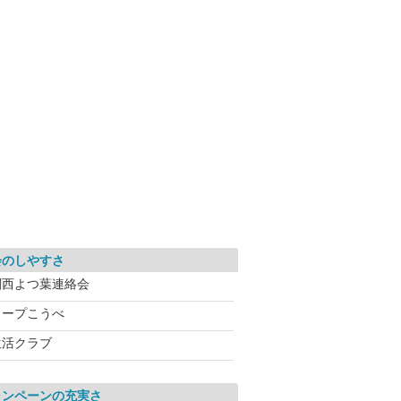
会のしやすさ
関西よつ葉連絡会
コープこうべ
生活クラブ
ャンペーンの充実さ