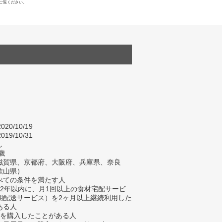
ご覧ください。
020/10/19
019/10/31
し
歳
滋賀県、京都府、大阪府、兵庫県、奈良
歌山県）
べての条件を満たす人
去2年以内に、月1回以上の食材宅配サービ
期配送サービス）を2ヶ月以上継続利用した
ある人
材を購入したことがある人