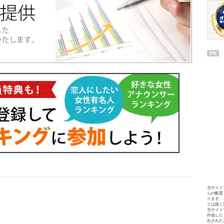
PR
当サイト
らの配置
ります。
とは固く
当サイト
作成した
出された