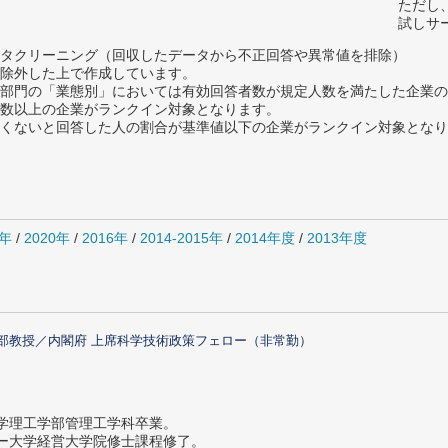
ただし
試しサ
タクリーニング（回収したデータから不正回答や異常値を排除）
除外した上で作成しています。
部門の「業態別」においては有効回答者数が規定人数を満たした企業の
数以上の企業がランクイン対象となります。
めたくないと回答した人の割合が基準値以下の企業がランクイン対象とな
1年
/
2020年
/
2016年
/
2014-2015年
/
2014年度
/
2013年度
部教授／内閣府 上席科学技術政策フェロー（非常勤）
大学理工学部管理工学科卒業。
ター大学経営大学院修士課程修了。