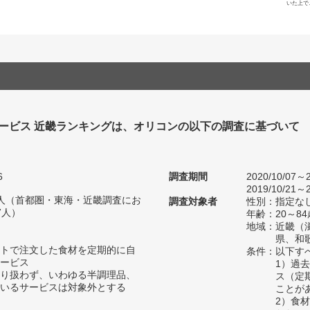
いた上で
ービス 近畿ランキングは、オリコンの以下の調査に基づいて
6
調査期間
2020/10/07～2
2019/10/21～2
72人（首都圏・東海・近畿調査にお
調査対象者
性別：指定な
7人）
年齢：20～84
地域：近畿（
県、和
トで注文した食材を定期的に自
条件：以下す
ービス
1）過
り扱わず、いわゆる半調理品、
ス（定
いるサービスは対象外とする
ことが
2）食