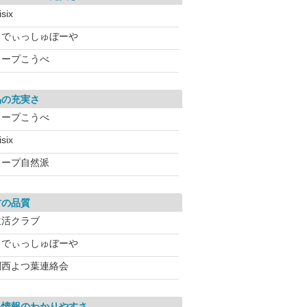
isix
らでぃっしゅぼーや
コープこうべ
品の充実さ
コープこうべ
isix
コープ自然派
材の品質
生活クラブ
らでぃっしゅぼーや
関西よつ葉連絡会
品情報のわかりやすさ