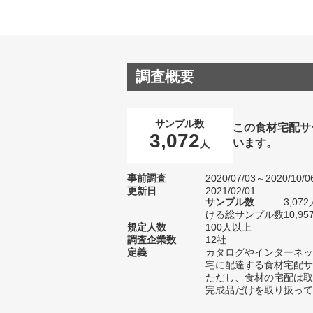
調査概要
サンプル数
この食材宅配サ
3,072
います。
人
事前調査
2020/07/03～2020/10/0
更新日
2021/02/01
サンプル数
3,0
ける総サンプル数10,95
規定人数
100人以上
調査企業数
12社
定義
カタログやインターネッ
宅に配達する食材宅配サ
ただし、食材の宅配は取
完成品だけを取り扱って