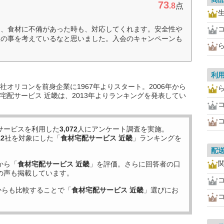
73
.8
点
た、食材に不備があった時も、対応してくれます。安全性や
人の事を考えているなと思いました。入会のキャンペーンも
利
オリコンを前身企業に1967年よりスタート。2006年から
宅配サービス 近畿は、2013年よりランキングを発表してい
サービスを利用した
3,072
人にアンケート調査を実施。
12
社を対象にした「
食材宅配サービス 近畿
」ランキングを
配
から「
食材宅配サービス 近畿
」を評価。さらに回答者の口
の声も掲載しています。
からも比較することで「
食材宅配サービス 近畿
」選びにお