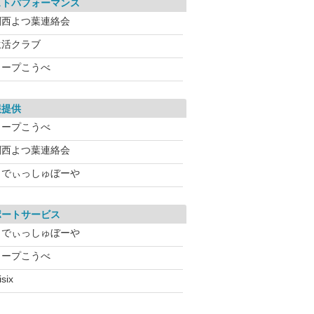
ストパフォーマンス
関西よつ葉連絡会
生活クラブ
コープこうべ
報提供
コープこうべ
関西よつ葉連絡会
らでぃっしゅぼーや
ポートサービス
らでぃっしゅぼーや
コープこうべ
isix