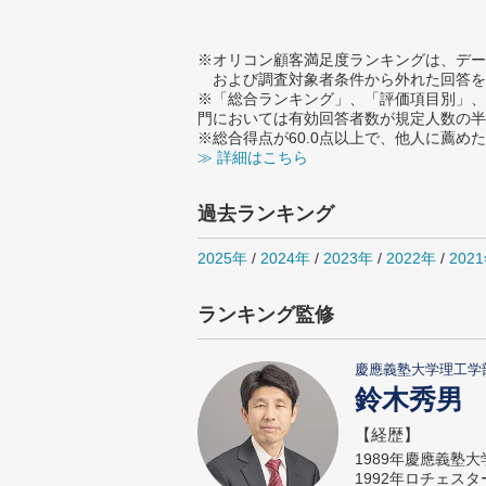
※オリコン顧客満足度ランキングは、デー
および調査対象者条件から外れた回答を
※「総合ランキング」、「評価項目別」、
門においては有効回答者数が規定人数の半
※総合得点が60.0点以上で、他人に薦
≫ 詳細はこちら
過去ランキング
2025年
/
2024年
/
2023年
/
2022年
/
202
ランキング監修
慶應義塾大学理工学
鈴木秀男
【経歴】
1989年慶應義塾
1992年ロチェス