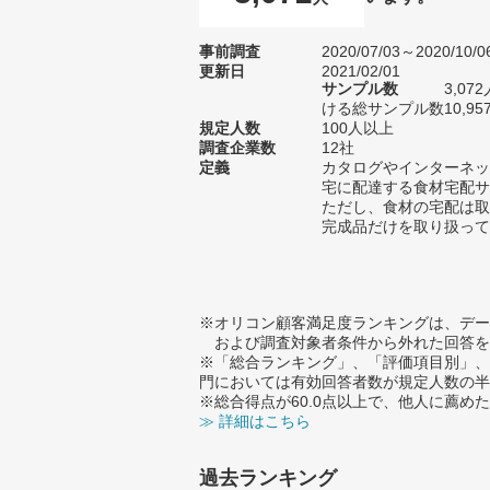
事前調査
2020/07/03～2020/10/0
更新日
2021/02/01
サンプル数
3,0
ける総サンプル数10,95
規定人数
100人以上
調査企業数
12社
定義
カタログやインターネッ
宅に配達する食材宅配サ
ただし、食材の宅配は取
完成品だけを取り扱って
※オリコン顧客満足度ランキングは、デー
および調査対象者条件から外れた回答を
※「総合ランキング」、「評価項目別」、
門においては有効回答者数が規定人数の半
※総合得点が60.0点以上で、他人に薦
≫ 詳細はこちら
過去ランキング