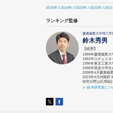
2025年
/
2024年
/
2023年
/
2022年
/
202
ランキング監修
慶應義塾大学理工学
鈴木秀男
【経歴】
1989年慶應義塾
1992年ロチェス
1996年東京工業
1996年筑波大学
2008年4月慶應
2023年4月内閣
研究分野は応用統
≫ 鈴木研究室につ