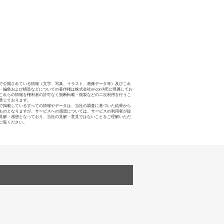
で公開されている情報（文字、写真、イラスト、画像データ等）及びこれ
・編集および構造などについての著作権は株式会社oricon MEに帰属してお
これらの情報を権利者の許可なく無断転載・複製などの二次利用を行うこ
禁じております。
で掲載しているすべての情報やデータは、当社の調査に基づいた結果から
ものとなりますが、サービスへの感想については、サービスの利用者が提
見解・感想となっており、当社の見解・意見ではないことをご理解いただ
ご覧ください。