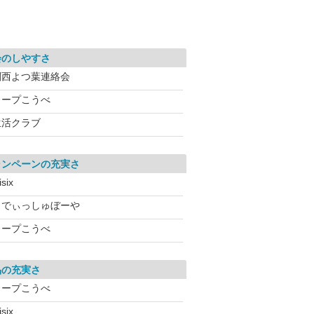
会のしやすさ
関西よつ葉連絡会
コープこうべ
生活クラブ
ャンペーンの充実さ
isix
らでぃっしゅぼーや
コープこうべ
品の充実さ
コープこうべ
isix