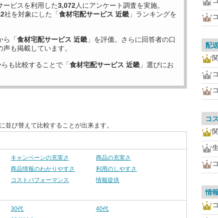
サービスを利用した
3,072
人にアンケート調査を実施。
12
社を対象にした「
食材宅配サービス 近畿
」ランキングを
から「
食材宅配サービス 近畿
」を評価。さらに回答者の口
配
の声も掲載しています。
からも比較することで「
食材宅配サービス 近畿
」選びにお
コ
別に並び替えて比較することが出来ます。
キャンペーンの充実さ
商品の充実さ
商品情報のわかりやすさ
利用のしやすさ
コストパフォーマンス
情報提供
情
30代
40代