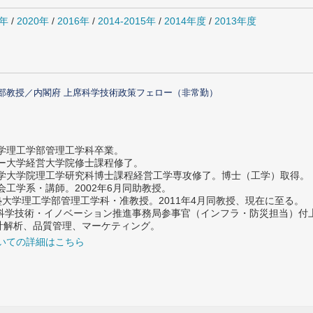
1年
/
2020年
/
2016年
/
2014-2015年
/
2014年度
/
2013年度
部教授／内閣府 上席科学技術政策フェロー（非常勤）
大学理工学部管理工学科卒業。
ター大学経営大学院修士課程修了。
大学大学院理工学研究科博士課程経営工学専攻修了。博士（工学）取得。
社会工学系・講師。2002年6月同助教授。
義塾大学理工学部管理工学科・准教授。2011年4月同教授、現在に至る。
府 科学技術・イノベーション推進事務局参事官（インフラ・防災担当）
計解析、品質管理、マーケティング。
いての詳細はこちら