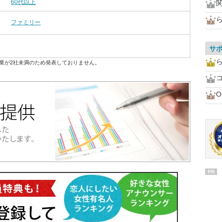
60代以上
ファミリー
サ
業が2社未満のため発表しておりません。
O
PR