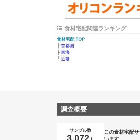
食材宅配関連ランキング
食材宅配 TOP
首都圏
東海
近畿
調査概要
サンプル数
この食材宅配サ
3,072
います。
人