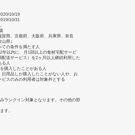
020/10/19
019/10/31
し
歳
滋賀県、京都府、大阪府、兵庫県、奈良
歌山県）
べての条件を満たす人
去2年以内に、月1回以上の食材宅配サービ
期配送サービス）を2ヶ月以上継続利用した
ある人
材を購入したことがある人
、日用品しか購入したことがない人や、お
ービスのみの利用者は対象外とする
みランクイン対象となります。その他の部
ります。