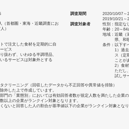
6
調査期間
2020/10/07～2
2019/10/21～2
72人（首都圏・東海・近畿調査にお
調査対象者
性別：指定な
7人）
年齢：20～84
地域：近畿（
県、和
トで注文した食材を定期的に自
条件：以下す
ービス
1）過
り扱わず、いわゆる半調理品、
ス（定
いるサービスは対象外とする
ことが
2）食
ただし
試しサ
タクリーニング（回収したデータから不正回答や異常値を排除）
除外した上で作成しています。
部門の「業態別」においては有効回答者数が規定人数を満たした企業の
数以上の企業がランクイン対象となります。
めたくないと回答した人の割合が基準値以下の企業がランクイン対象とな