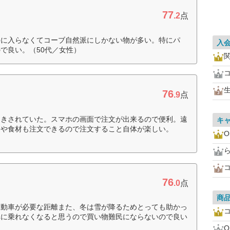
77
.2
点
手に入らなくてコーブ自然派にしかない物が多い。特にパ
入
で良い。（50代／女性）
76
.9
点
引きされていた。スマホの画面で注文が出来るので便利。遠
キ
ツや食材も注文できるので注文すること自体が楽しい。
O
76
.0
点
商
自動車が必要な距離また、冬は雪が降るためとっても助かっ
車に乗れなくなると思うので買い物難民にならないので良い
O