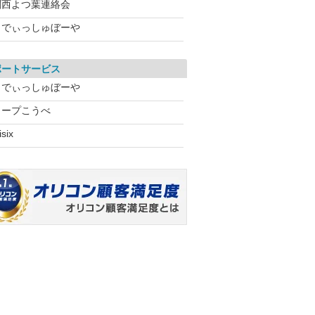
関西よつ葉連絡会
らでぃっしゅぼーや
ポートサービス
らでぃっしゅぼーや
コープこうべ
isix