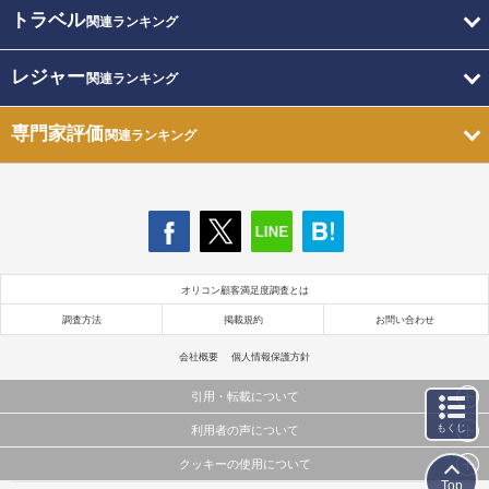
トラベル
関連ランキング
レジャー
関連ランキング
専門家評価
関連ランキング
オリコン顧客満足度調査とは
調査方法
掲載規約
お問い合わせ
会社概要
個人情報保護方針
引用・転載について
もくじ
利用者の声について
当サイトで公開されている情報（文字、写真、イラスト、画像データ等）及びこれらの配置・
編集および構造などについての著作権は株式会社oricon MEに帰属しております。
クッキーの使用について
当サイトに掲載している内容はすべてサービスの利用者が提出された見解・感想です。
これらの情報を権利者の許可なく無断転載・複製などの二次利用を行うことは固く禁じており
Top
弊社が内容について正確性を含め一切保証するものではありません。