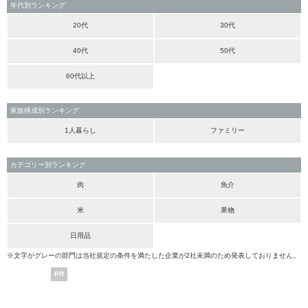
年代別ランキング
20代
30代
40代
50代
60代以上
家族構成別ランキング
1人暮らし
ファミリー
カテゴリー別ランキング
肉
魚介
米
果物
日用品
※文字がグレーの部門は当社規定の条件を満たした企業が2社未満のため発表しておりません。
PR