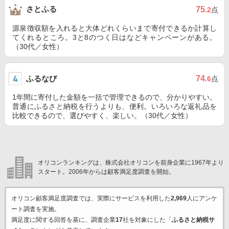
さとふる
75
.2
点
源泉徴収額を入れると大体どれくらいまで寄付できるか計算し
てくれるところ。3と8のつく日はなどキャンペーンがある。
（30代／女性）
ふるなび
74
.6
点
1年間に寄付した金額を一括で管理できるので、分かりやすい。
普通にふるさと納税を行うよりも、便利。いろいろな返礼品を
比較できるので、選びやすく、楽しい。（30代／女性）
オリコンランキングは、株式会社オリコンを前身企業に1967年より
スタート。2006年からは顧客満足度調査を開始。
オリコン顧客満足度調査では、実際にサービスを利用した
2,969
人にアンケ
ート調査を実施。
満足度に関する回答を基に、調査企業
17
社を対象にした「
ふるさと納税サ