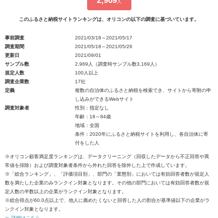
2,969
人
このふるさと納税サイトランキングは、オリコンの以下の調査に基づいています。
事前調査
2021/03/18～2021/05/17
調査期間
2021/05/18～2021/05/26
更新日
2021/09/01
サンプル数
2,969人（調査時サンプル数3,169人）
規定人数
100人以上
調査企業数
17社
定義
複数の自治体のふるさと納税を検索でき、サイトから寄附の申
し込みができるWebサイト
調査対象者
性別：指定なし
年齢：18～84歳
地域：全国
条件：2020年にふるさと納税サイトを利用し、各自治体に寄
付をした人
※オリコン顧客満足度ランキングは、データクリーニング（回収したデータから不正回答や異
常値を排除）および調査対象者条件から外れた回答を除外した上で作成しています。
※「総合ランキング」、「評価項目別」、部門の「業態別」においては有効回答者数が規定人
数を満たした企業のみランクイン対象となります。その他の部門においては有効回答者数が規
定人数の半数以上の企業がランクイン対象となります。
※総合得点が60.0点以上で、他人に薦めたくないと回答した人の割合が基準値以下の企業がラ
ンクイン対象となります。
≫ 詳細はこちら