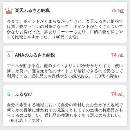
楽天ふるさと納税
75
.2
点
今まで、ポイントがたまらなかったけど、楽天ふるさと納税で
は買い物マラソンの対象になって、ポイントがたくさんついて
かなりお得だった。訳ありコーナーもあり、目的の物が探しや
すく比較しやすかった。（40代／女性）
ANAのふるさと納税
74
.7
点
マイルが貯まる点。他のサイトよりUIUXが分かりやすく、使い
勝手が良い。運営元が他のサイトより信頼できるので安心して
利用できる。返礼品にお得感や安心感がある。（30代／男性）
ふるなび
74
.6
点
自分の希望する地域において自分の寄付したお金がその地域で
何らかの貢献に使われその見返りとしてその土地の特産品がも
らえるのは嬉しい。返礼品の種類も多くあり選ぶのも楽しい。
（60代以上／男性）