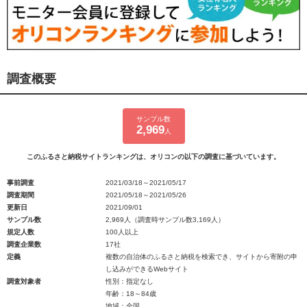
調査概要
サンプル数
2,969
人
このふるさと納税サイトランキングは、オリコンの以下の調査に基づいています。
事前調査
2021/03/18～2021/05/17
調査期間
2021/05/18～2021/05/26
更新日
2021/09/01
サンプル数
2,969人（調査時サンプル数3,169人）
規定人数
100人以上
調査企業数
17社
定義
複数の自治体のふるさと納税を検索でき、サイトから寄附の申
し込みができるWebサイト
調査対象者
性別：指定なし
年齢：18～84歳
地域：全国