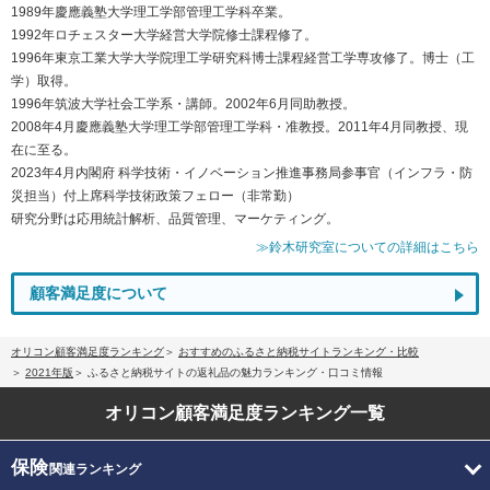
1989年慶應義塾大学理工学部管理工学科卒業。
1992年ロチェスター大学経営大学院修士課程修了。
1996年東京工業大学大学院理工学研究科博士課程経営工学専攻修了。博士（工
学）取得。
1996年筑波大学社会工学系・講師。2002年6月同助教授。
2008年4月慶應義塾大学理工学部管理工学科・准教授。2011年4月同教授、現
在に至る。
2023年4月内閣府 科学技術・イノベーション推進事務局参事官（インフラ・防
災担当）付上席科学技術政策フェロー（非常勤）
研究分野は応用統計解析、品質管理、マーケティング。
≫鈴木研究室についての詳細はこちら
顧客満足度について
オリコン顧客満足度ランキング
おすすめのふるさと納税サイトランキング・比較
2021年版
ふるさと納税サイトの返礼品の魅力ランキング・口コミ情報
オリコン顧客満足度
ランキング一覧
保険
関連ランキング