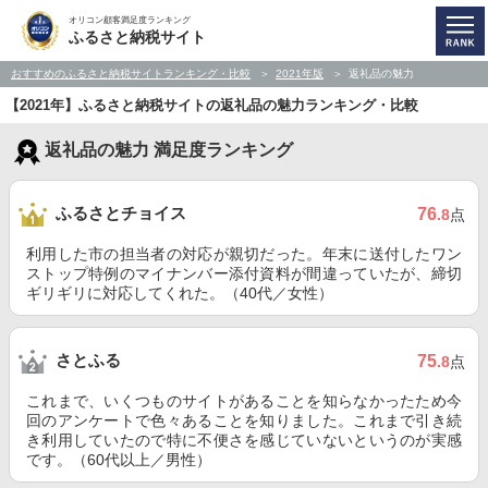
オリコン顧客満足度ランキング
ふるさと納税サイト
おすすめのふるさと納税サイトランキング・比較
2021年版
返礼品の魅力
【2021年】ふるさと納税サイトの返礼品の魅力ランキング・比較
返礼品の魅力 満足度ランキング
ふるさとチョイス
76
.8
点
利用した市の担当者の対応が親切だった。年末に送付したワン
ストップ特例のマイナンバー添付資料が間違っていたが、締切
ギリギリに対応してくれた。（40代／女性）
さとふる
75
.8
点
これまで、いくつものサイトがあることを知らなかったため今
回のアンケートで色々あることを知りました。これまで引き続
き利用していたので特に不便さを感じていないというのが実感
です。（60代以上／男性）