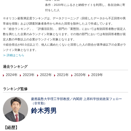
条件：2020年にふるさと納税サイトを利用し、各自治体に寄
付をした人
※オリコン顧客満足度ランキングは、データクリーニング（回収したデータから不正回答や異
常値を排除）および調査対象者条件から外れた回答を除外した上で作成しています。
※「総合ランキング」、「評価項目別」、部門の「業態別」においては有効回答者数が規定人
数を満たした企業のみランクイン対象となります。その他の部門においては有効回答者数が規
定人数の半数以上の企業がランクイン対象となります。
※総合得点が60.0点以上で、他人に薦めたくないと回答した人の割合が基準値以下の企業がラ
ンクイン対象となります。
≫ 詳細はこちら
過去ランキング
2024年
2023年
2022年
2021年
2020年
2019年
ランキング監修
慶應義塾大学理工学部教授／内閣府 上席科学技術政策フェロー
（非常勤）
鈴木秀男
【経歴】