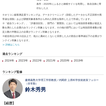
条件：2020年にふるさと納税サイトを利用し、各自治体に寄
付をした人
※オリコン顧客満足度ランキングは、データクリーニング（回収したデータから不正回答や異
常値を排除）および調査対象者条件から外れた回答を除外した上で作成しています。
※「総合ランキング」、「評価項目別」、部門の「業態別」においては有効回答者数が規定人
数を満たした企業のみランクイン対象となります。その他の部門においては有効回答者数が規
定人数の半数以上の企業がランクイン対象となります。
※総合得点が60.0点以上で、他人に薦めたくないと回答した人の割合が基準値以下の企業がラ
ンクイン対象となります。
≫ 詳細はこちら
過去ランキング
2024年
2023年
2022年
2021年
2020年
2019年
ランキング監修
慶應義塾大学理工学部教授／内閣府 上席科学技術政策フェロー
（非常勤）
鈴木秀男
【経歴】