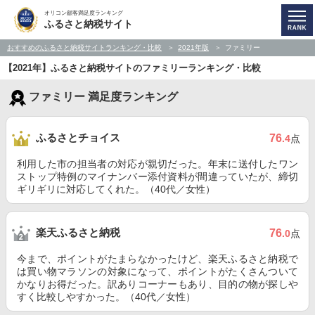
オリコン顧客満足度ランキング
ふるさと納税サイト
おすすめのふるさと納税サイトランキング・比較
2021年版
ファミリー
【2021年】ふるさと納税サイトのファミリーランキング・比較
ファミリー 満足度ランキング
ふるさとチョイス
76
.4
点
利用した市の担当者の対応が親切だった。年末に送付したワン
ストップ特例のマイナンバー添付資料が間違っていたが、締切
ギリギリに対応してくれた。（40代／女性）
楽天ふるさと納税
76
.0
点
今まで、ポイントがたまらなかったけど、楽天ふるさと納税で
は買い物マラソンの対象になって、ポイントがたくさんついて
かなりお得だった。訳ありコーナーもあり、目的の物が探しや
すく比較しやすかった。（40代／女性）