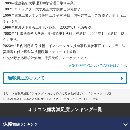
1989年慶應義塾大学理工学部管理工学科卒業。
1992年ロチェスター大学経営大学院修士課程修了。
1996年東京工業大学大学院理工学研究科博士課程経営工学専攻修了。博士（工
学）取得。
1996年筑波大学社会工学系・講師。2002年6月同助教授。
2008年4月慶應義塾大学理工学部管理工学科・准教授。2011年4月同教授、現
在に至る。
2023年4月内閣府 科学技術・イノベーション推進事務局参事官（インフラ・防
災担当）付上席科学技術政策フェロー（非常勤）
研究分野は応用統計解析、品質管理、マーケティング。
≫鈴木研究室についての詳細はこちら
顧客満足度について
オリコン顧客満足度ランキング
おすすめのふるさと納税サイトランキング・比較
2021年版
ふるさと納税サイトのファミリーランキング・口コミ情報
オリコン顧客満足度
ランキング一覧
保険
関連ランキング