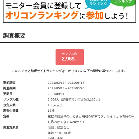
調査概要
サンプル数
2,969
人
このふるさと納税サイトランキングは、オリコンの以下の調査に基づいています。
事前調査
2021/03/18～2021/05/17
調査期間
2021/05/18～2021/05/26
更新日
2021/09/01
サンプル数
2,969人（調査時サンプル数3,169人）
規定人数
100人以上
調査企業数
17社
定義
複数の自治体のふるさと納税を検索でき、サイトから寄附の申
し込みができるWebサイト
調査対象者
性別：指定なし
年齢：18～84歳
地域：全国