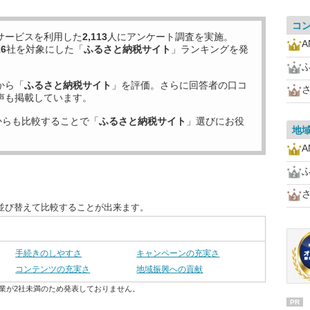
コ
サービスを利用した
2,113
人にアンケート調査を実施。
16
社を対象にした「
ふるさと納税サイト
」ランキングを発
から「
ふるさと納税サイト
」を評価。さらに回答者の口コ
声も掲載しています。
からも比較することで「
ふるさと納税サイト
」選びにお役
地
並び替えて比較することが出来ます。
手続きのしやすさ
キャンペーンの充実さ
コンテンツの充実さ
地域振興への貢献
業が2社未満のため発表しておりません。
PR