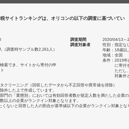
納税サイトランキングは、オリコンの以下の調査に基づいてい
0
調査期間
2020/04/13～2
調査対象者
性別：指定な
13人（調査時サンプル数2,261人）
年齢：18歳以
地域：全国
条件：2019
検索でき、サイトから寄付の申
に寄付
イト
ただし
対象外
タクリーニング（回収したデータから不正回答や異常値を排除）
除外した上で作成しています。
部門の「業態別」においては有効回答者数が規定人数を満たした企業の
数以上の企業がランクイン対象となります。
薦めたくないと回答した人の割合が基準値以下の企業がランクイン対象とな