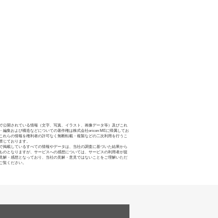
で公開されている情報（文字、写真、イラスト、画像データ等）及びこれ
・編集および構造などについての著作権は株式会社oricon MEに帰属してお
これらの情報を権利者の許可なく無断転載・複製などの二次利用を行うこ
禁じております。
で掲載しているすべての情報やデータは、当社の調査に基づいた結果から
ものとなりますが、サービスへの感想については、サービスの利用者が提
見解・感想となっており、当社の見解・意見ではないことをご理解いただ
ご覧ください。