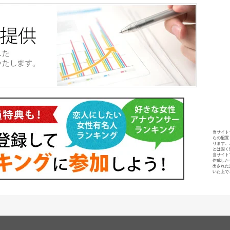
当サイト
らの配置
ります。
とは固く
当サイト
作成した
出された
いた上で