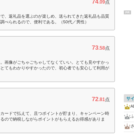
74
.09
点
PR
ので、返礼品を選ぶのが楽しめ、送られてきた返礼品も品質
調べられるので、便利である。（50代／男性）
73
.58
点
い。画像がごちゃごちゃしてなくていい。とても見やすかっ
がとてもわかりやすかったので、初心者でも安心して利用が
72
サ
.81
点
トカードで払えて、且つポイントが貯まり、キャンペーン時
するので納税しながらポイントがもらえるお得感がありま