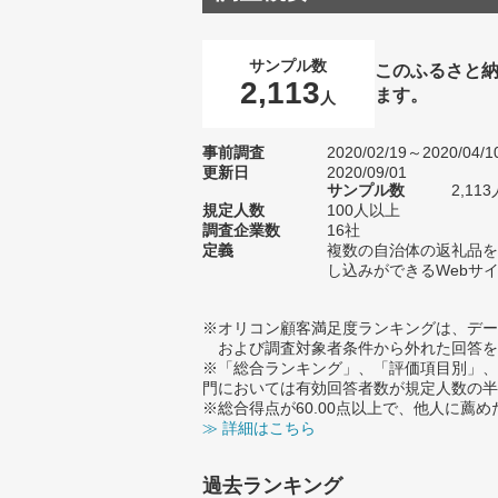
サンプル数
このふるさと
2,113
ます。
人
事前調査
2020/02/19～2020/04/1
更新日
2020/09/01
サンプル数
2,1
規定人数
100人以上
調査企業数
16社
定義
複数の自治体の返礼品を
し込みができるWebサ
※オリコン顧客満足度ランキングは、デー
および調査対象者条件から外れた回答を
※「総合ランキング」、「評価項目別」、
門においては有効回答者数が規定人数の半
※総合得点が60.00点以上で、他人に
≫ 詳細はこちら
過去ランキング