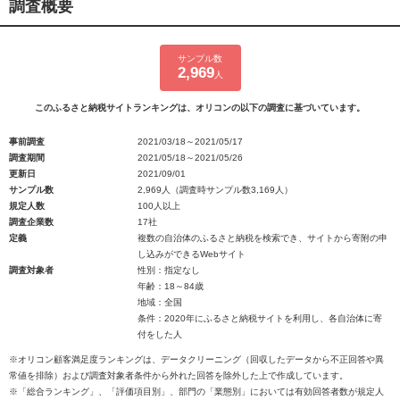
調査概要
サンプル数
2,969
人
このふるさと納税サイトランキングは、オリコンの以下の調査に基づいています。
事前調査
2021/03/18～2021/05/17
調査期間
2021/05/18～2021/05/26
更新日
2021/09/01
サンプル数
2,969人（調査時サンプル数3,169人）
規定人数
100人以上
調査企業数
17社
定義
複数の自治体のふるさと納税を検索でき、サイトから寄附の申
し込みができるWebサイト
調査対象者
性別：指定なし
年齢：18～84歳
地域：全国
条件：2020年にふるさと納税サイトを利用し、各自治体に寄
付をした人
※オリコン顧客満足度ランキングは、データクリーニング（回収したデータから不正回答や異
常値を排除）および調査対象者条件から外れた回答を除外した上で作成しています。
※「総合ランキング」、「評価項目別」、部門の「業態別」においては有効回答者数が規定人