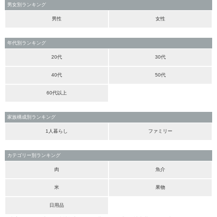
男女別ランキング
男性
女性
年代別ランキング
20代
30代
40代
50代
60代以上
家族構成別ランキング
1人暮らし
ファミリー
カテゴリー別ランキング
肉
魚介
米
果物
日用品