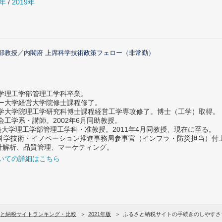
0年
/
2019年
部教授／内閣府 上席科学技術政策フェロー（非常勤）
大学理工学部管理工学科卒業。
ター大学経営大学院修士課程修了。
大学大学院理工学研究科博士課程経営工学専攻修了。博士（工学）取得。
社会工学系・講師。2002年6月同助教授。
義塾大学理工学部管理工学科・准教授。2011年4月同教授、現在に至る。
府 科学技術・イノベーション推進事務局参事官（インフラ・防災担当）
計解析、品質管理、マーケティング。
いての詳細はこちら
と納税サイトランキング・比較
2021年版
ふるさと納税サイトの手続きのしやすさ