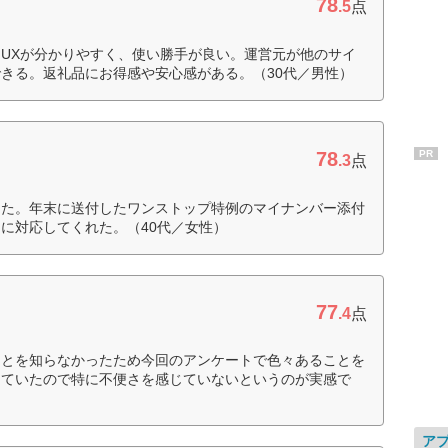
78
.5
点
IUXが分かりやすく、使い勝手が良い。運営元が他のサイ
きる。返礼品にお得感や安心感がある。（30代／男性）
78
PR
.3
点
った。年末に送付したワンストップ特例のマイナンバー添付
に対応してくれた。（40代／女性）
77
.4
点
ことを知らなかったため今回のアンケートで色々あることを
していたので特に不便さを感じていないというのが実感で
ア