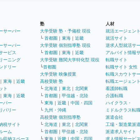
塾
人材
ーサーバー
大学受験 塾・予備校 現役
就活エージェン
└
首都圏
｜
東海
｜
近畿
就活サイト
ーサーバー
大学受験 個別指導塾 現役
逆求人型就活サ
サービス
└
首都圏
｜
東海
｜
近畿
アルバイト情報
リーニング
大学受験 難関大学特化型 現役
転職サイト
ンドリー
└
首都圏
転職サイト 女性
大学受験 映像授業
転職スカウトサ
｜
東海
｜
近畿
高校受験 塾
転職エージェン
ット
└
北海道
｜
東北
｜
北関東
看護師転職
｜
東海
｜
近畿
└
首都圏
｜
甲信越・北陸
介護転職
ーパー
└
東海
｜
近畿
｜
中国・四国
ハイクラス・
リバリー
└
九州・沖縄
ミドルクラス転
高校受験 個別指導塾
派遣会社
納税サイト
└
北海道
｜
東北
｜
北関東
工場・製造業派
ルーム
└
首都圏
｜
甲信越・北陸
派遣求人サイト
ル収納スペース
└
東海
｜
近畿
｜
中国・四国
求人情報サービ