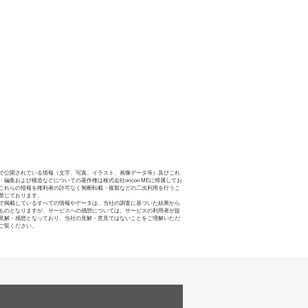
で公開されている情報（文字、写真、イラスト、画像データ等）及びこれ
・編集および構造などについての著作権は株式会社oricon MEに帰属してお
これらの情報を権利者の許可なく無断転載・複製などの二次利用を行うこ
禁じております。
で掲載しているすべての情報やデータは、当社の調査に基づいた結果から
ものとなりますが、サービスへの感想については、サービスの利用者が提
見解・感想となっており、当社の見解・意見ではないことをご理解いただ
ご覧ください。