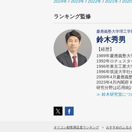
2024年
/
2023年
/
2022年
/
2021年
/
202
ランキング監修
慶應義塾大学理工学
鈴木秀男
【経歴】
1989年慶應義塾
1992年ロチェス
1996年東京工業
1996年筑波大学
2008年4月慶應
2023年4月内閣
研究分野は応用統
≫ 鈴木研究室につ
オリコン顧客満足度ランキング
おすすめのふるさ