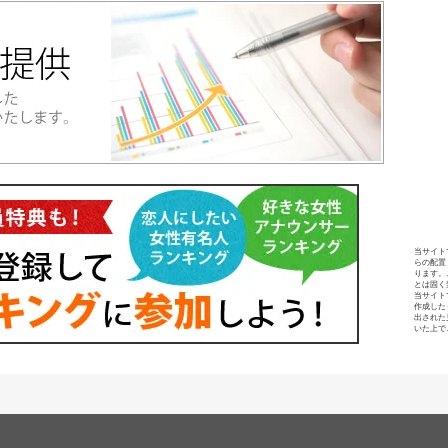
当サイト
らの配置
ります。
とは固く
当サイト
作成した
出された
いた上で