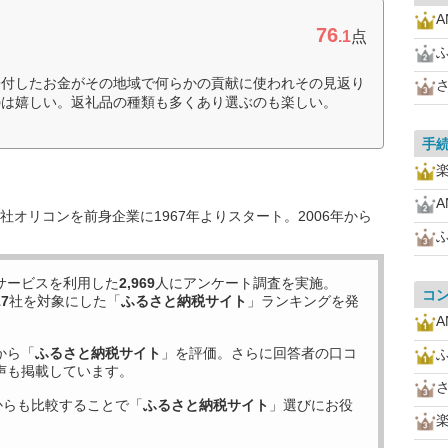
76
.1
点
寄付したお金がその地域で何らかの貢献に使われその見返り
のは嬉しい。返礼品の種類も多くあり選ぶのも楽しい。
手
オリコンを前身企業に1967年よりスタート。2006年から
サービスを利用した
2,969
人にアンケート調査を実施。
コ
17
社を対象にした「
ふるさと納税サイト
」ランキングを発
から「
ふるさと納税サイト
」を評価。さらに回答者の口コ
声も掲載しています。
からも比較することで「
ふるさと納税サイト
」選びにお役