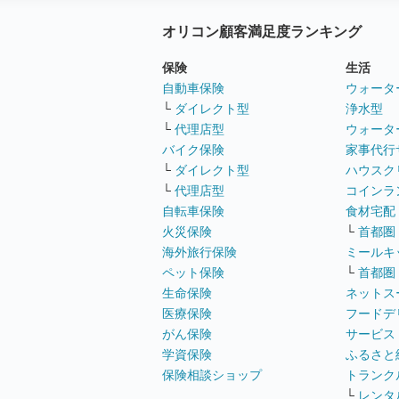
オリコン顧客満足度ランキング
保険
生活
自動車保険
ウォータ
└
ダイレクト型
浄水型
└
代理店型
ウォータ
バイク保険
家事代行
└
ダイレクト型
ハウスク
└
代理店型
コインラ
自転車保険
食材宅配
火災保険
└
首都圏
海外旅行保険
ミールキ
ペット保険
└
首都圏
生命保険
ネットス
医療保険
フードデ
がん保険
サービス
学資保険
ふるさと
保険相談ショップ
トランク
└
レンタ