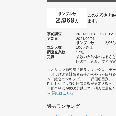
サンプル数
このふるさと
2,969
ます。
人
事前調査
2021/03/18～2021/05/1
更新日
2021/09/01
サンプル数
2,9
規定人数
100人以上
調査企業数
17社
定義
複数の自治体のふるさと
附の申し込みができるW
※オリコン顧客満足度ランキングは、デー
および調査対象者条件から外れた回答を
※「総合ランキング」、「評価項目別」、
門においては有効回答者数が規定人数の半
※総合得点が60.0点以上で、他人に薦
≫ 詳細はこちら
過去ランキング