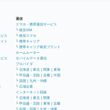
通信
ト
スマホ・携帯通信サービス
└
格安SIM
ービス
└
格安スマホ
サイト
└
携帯キャリア
└
携帯キャリア格安ブランド
ホームルーター
ービス
モバイルデータ通信
ト
プロバイダ
└
北海道
｜
東北
｜
関東
｜
東海
└
甲信越・北陸
｜
近畿
｜
中国
└
四国
｜
九州・沖縄
職
└
広域企業
インターネット回線
遣
└
北海道
｜
東北
｜
関東
└
甲信越・北陸
｜
東海
｜
近畿
ス
└
中国・四国
｜
九州・沖縄