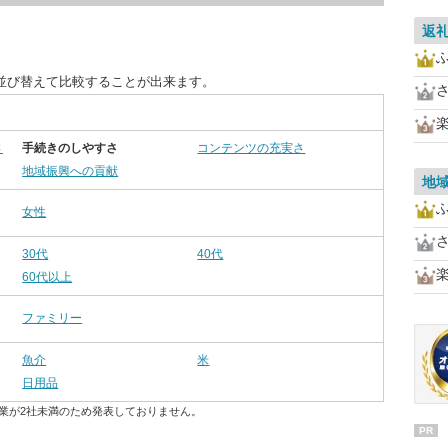
返
並び替えて比較することが出来ます。
さ
手続きのしやすさ
コンテンツの充実さ
地域振興への貢献
地
女性
30代
40代
60代以上
ファミリー
魚介
米
日用品
業が2社未満のため発表しておりません。
PR