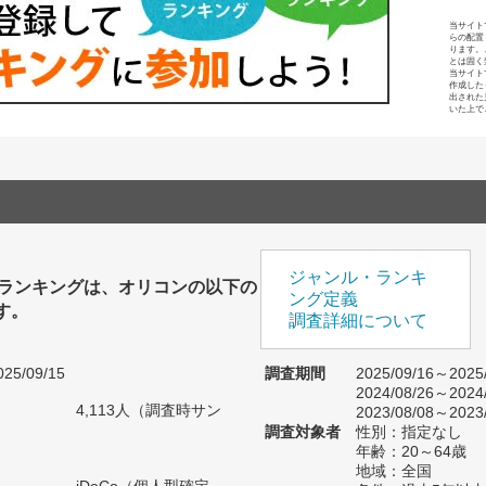
当サイト
らの配置
ります。
とは固く
当サイト
作成した
出された
いた上で
ジャンル・ランキ
会社ランキングは、オリコンの以下の
ング定義
す。
調査詳細について
25/09/15
調査期間
2025/09/16～2025
2024/08/26～2024
4,113人（調査時サン
2023/08/08～2023
）
調査対象者
性別：指定なし
年齢：20～64歳
地域：全国