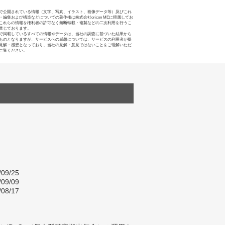
で公開されている情報（文字、写真、イラスト、画像データ等）及びこれ
・編集および構造などについての著作権は株式会社oricon MEに帰属してお
これらの情報を権利者の許可なく無断転載・複製などの二次利用を行うこ
禁じております。
で掲載しているすべての情報やデータは、当社の調査に基づいた結果から
ものとなりますが、サービスへの感想については、サービスの利用者が提
見解・感想となっており、当社の見解・意見ではないことをご理解いただ
ご覧ください。
/09/25
/09/09
/08/17