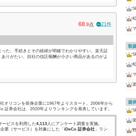
S
68
21件
.9
点
取
なった。手続きとその経緯が明確でわかりやすい。楽天証
S
、ありがたい。自社の信託報酬が小さい商品があるのがよ
提
オリコンを前身企業に1967年よりスタート。2006年から
Co 証券会社は、2020年よりランキングを発表しています。
S
サービスを利用した
4,113
人にアンケート調査を実施。
8
企業（サービス）を対象にした「
iDeCo 証券会社
」ラン