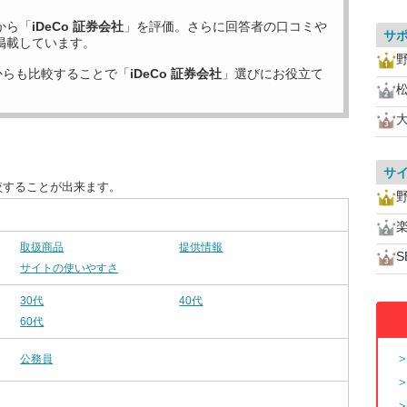
から「
iDeCo 証券会社
」を評価。さらに回答者の口コミや
サ
掲載しています。
からも比較することで「
iDeCo 証券会社
」選びにお役立て
サ
較することが出来ます。
取扱商品
提供情報
S
サイトの使いやすさ
30代
40代
60代
公務員