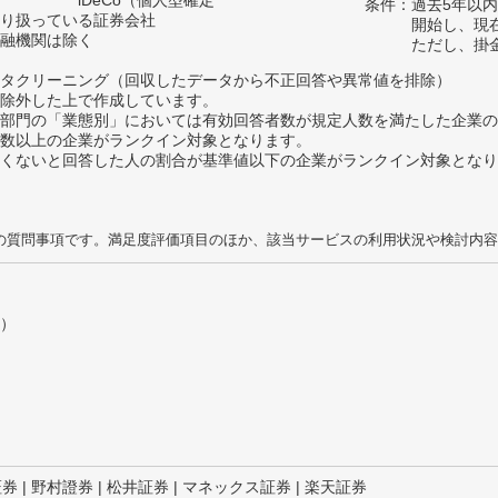
iDeCo（個人型確定
条件：過去5年以内
り扱っている証券会社
開始し、現
融機関は除く
ただし、掛
タクリーニング（回収したデータから不正回答や異常値を排除）
除外した上で作成しています。
部門の「業態別」においては有効回答者数が規定人数を満たした企業の
数以上の企業がランクイン対象となります。
めたくないと回答した人の割合が基準値以下の企業がランクイン対象とな
の質問事項です。満足度評価項目のほか、該当サービスの利用状況や検討内容
）
証券 | 野村證券 | 松井証券 | マネックス証券 | 楽天証券