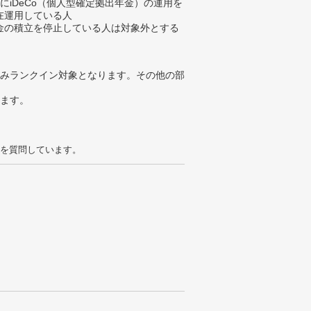
にiDeCo（個人型確定拠出年金）の運用を
在運用している人
金の積立を停止している人は対象外とする
みランクイン対象となります。その他の部
ります。
を質問しています。