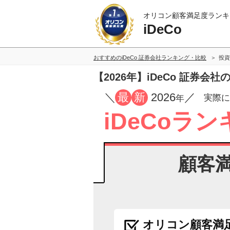
オリコン顧客満足度ランキ
iDeCo
おすすめのiDeCo 証券会社ランキング・比較
投資
【2026年】iDeCo 証券
／
最
新
2026
／
実際に
年
iDeCoラ
顧客
オリコン顧客満