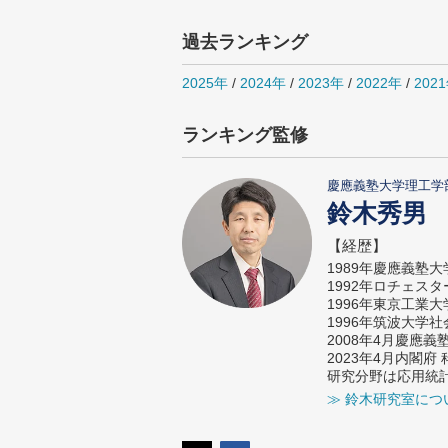
過去ランキング
2025年
/
2024年
/
2023年
/
2022年
/
202
ランキング監修
慶應義塾大学理工学
鈴木秀男
【経歴】
1989年慶應義塾
1992年ロチェス
1996年東京工業
1996年筑波大学
2008年4月慶應
2023年4月内閣
研究分野は応用統
≫ 鈴木研究室につ