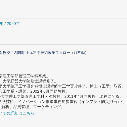
1年
/
2020年
部教授／内閣府 上席科学技術政策フェロー（非常勤）
大学理工学部管理工学科卒業。
ター大学経営大学院修士課程修了。
大学大学院理工学研究科博士課程経営工学専攻修了。博士（工学）取得。
社会工学系・講師。2002年6月同助教授。
義塾大学理工学部管理工学科・准教授。2011年4月同教授、現在に至る。
府 科学技術・イノベーション推進事務局参事官（インフラ・防災担当）
計解析、品質管理、マーケティング。
いての詳細はこちら