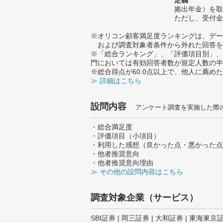
定義
拠出年金）を取
ただし、受付金
※オリコン顧客満足度ランキングは、デー
および調査対象者条件から外れた回答を
※「総合ランキング」、「評価項目別」、
門においては有効回答者数が規定人数の半
※総合得点が60.0点以上で、他人に薦
≫ 詳細はこちら
設問内容
アンケート調査を実施した際
・総合満足度
・評価項目（小項目）
・利用した感想（良かった点・悪かった点
・他者推奨意向
・他者推奨意向理由
≫ その他の設問内容はこちら
調査対象企業（サービス）
SBI証券 | 岡三証券 | 大和証券 | 東海東京