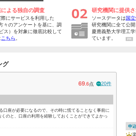
模による独自の調査
研究機関に提供さ
実際にサービスを利用した
ソースデータは
国立
者の方々のアンケートを基に、調
研究機関に全て公開
ービス）を対象に徹底比較して
慶應義塾大学理工学
は
こちら
。
ています。
PR
ング
69
20件
.6
点
する口座が必要になるので、その時に慌てることなく事前に
おくのと、口座の利用を経験しておくことができてよかっ
申