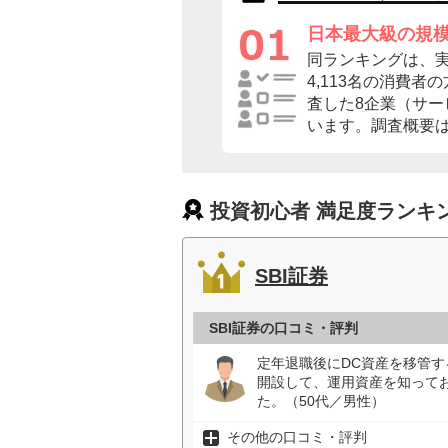
日本最大級の規
同ランキングは、
4,113名の消費
査した8企業（サ
います。調査概要
投資初心者 満足度ランキ
SBI証券
SBI証券の口コミ・評判
定年退職後にDC資産を移管
開設して、運用資産を知って
た。（50代／男性）
その他の口コミ・評判