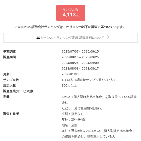
サンプル数
4,113
人
このiDeCo 証券会社ランキングは、オリコンの以下の調査に基づいています。
ジャンル・ランキング定義 調査詳細について
事前調査
2025/07/07～2025/09/15
調査期間
2025/09/16～2025/09/25
2024/08/26～2024/09/09
2023/08/08～2023/08/17
更新日
2026/01/05
サンプル数
4,113人（調査時サンプル数5,017人）
規定人数
100人以上
調査企業(サービス)数
8
定義
iDeCo（個人型確定拠出年金）を取り扱っている証券
会社
ただし、受付金融機関は除く
調査対象者
性別：指定なし
年齢：20～64歳
地域：全国
条件：過去5年以内にiDeCo（個人型確定拠出年金）
の運用を開始し、現在運用している人