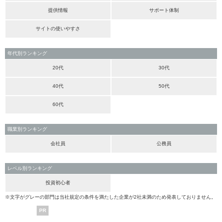
提供情報
サポート体制
サイトの使いやすさ
年代別ランキング
20代
30代
40代
50代
60代
職業別ランキング
会社員
公務員
レベル別ランキング
投資初心者
※文字がグレーの部門は当社規定の条件を満たした企業が2社未満のため発表しておりません。
PR