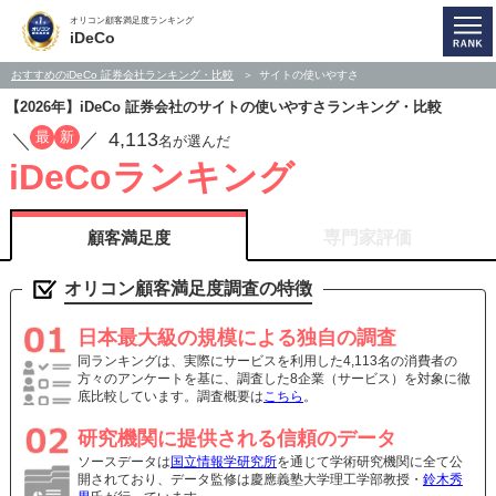
オリコン顧客満足度ランキング
iDeCo
おすすめのiDeCo 証券会社ランキング・比較
サイトの使いやすさ
【2026年】iDeCo 証券会社のサイトの使いやすさランキング・比較
4,113
最
新
／
／
名が選んだ
iDeCoランキング
顧客満足度
専門家評価
オリコン顧客満足度調査の特徴
日本最大級の規模による独自の調査
同ランキングは、実際にサービスを利用した4,113名の消費者の
方々のアンケートを基に、調査した8企業（サービス）を対象に徹
底比較しています。調査概要は
こちら
。
研究機関に提供される信頼のデータ
ソースデータは
国立情報学研究所
を通じて学術研究機関に全て公
開されており、データ監修は慶應義塾大学理工学部教授・
鈴木秀