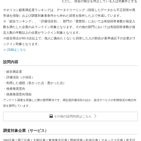
ただし、掛金の積立を停止している人は対象外とする
※オリコン顧客満足度ランキングは、データクリーニング（回収したデータから不正回答や異
常値を排除）および調査対象者条件から外れた回答を除外した上で作成しています。
※「総合ランキング」、「評価項目別」、部門の「業態別」においては有効回答者数が規定人
数を満たした企業のみランクイン対象となります。その他の部門においては有効回答者数が規
定人数の半数以上の企業がランクイン対象となります。
※総合得点が60.0点以上で、他人に薦めたくないと回答した人の割合が基準値以下の企業がラ
ンクイン対象となります。
≫ 詳細はこちら
設問内容
・総合満足度
・評価項目（小項目）
・利用した感想（良かった点・悪かった点）
・他者推奨意向
・他者推奨意向理由
アンケート調査を実施した際の質問事項です。満足度評価項目のほか、該当サービスの利用状況や検討内
容を質問しています。
その他の設問内容はこちら
調査対象企業（サービス）
SBI証券 | 岡三証券 | 大和証券 | 東海東京証券 | 野村證券 | 松井証券 | マネックス証券 | 楽天証