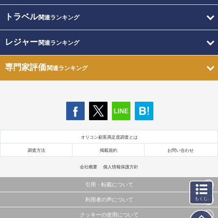
トラベル
関連ランキング
レジャー
関連ランキング
専門家評価
関連ランキング
オリコン顧客満足度調査とは
調査方法
掲載規約
お問い合わせ
会社概要
個人情報保護方針
引用・転載について
もくじ
利用者の声について
当サイトで公開されている情報（文字、写真、イラスト、画像データ等）及びこれらの配置・
編集および構造などについての著作権は株式会社oricon MEに帰属しております。
クッキーの使用について
当サイトに掲載している内容はすべてサービスの利用者が提出された見解・感想です。