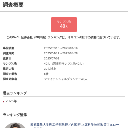
調査概要
サンプル数
40
人
このiDeCo 証券会社（FP評価）ランキングは、オリコンの以下の調査に基づいています。
事前調査
2025/02/18～2025/04/16
調査期間
2025/04/17～2025/04/28
更新日
2025/07/01
サンプル数
40人（調査時サンプル数40人）
規定人数
30人以上
調査企業数
6社
調査対象者
ファイナンシャルプランナー40人
過去ランキング
2025年
ランキング監修
慶應義塾大学理工学部教授／内閣府 上席科学技術政策フェロー