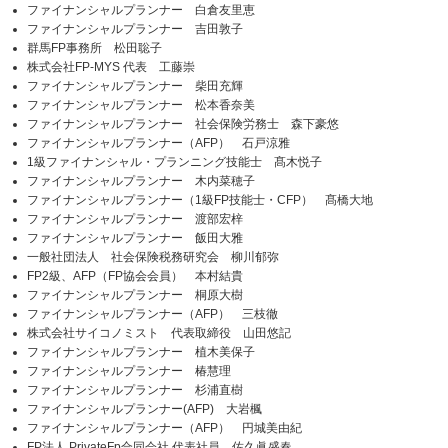
ファイナンシャルプランナー 白倉友里恵
ファイナンシャルプランナー 吉田敦子
群馬FP事務所 松田聡子
株式会社FP-MYS 代表 工藤崇
ファイナンシャルプランナー 柴田充輝
ファイナンシャルプランナー 松本香奈美
ファイナンシャルプランナー 社会保険労務士 森下豪悠
ファイナンシャルプランナー（AFP） 石戸涼雅
1級ファイナンシャル・プランニング技能士 髙木悦子
ファイナンシャルプランナー 木内菜穂子
ファイナンシャルプランナー（1級FP技能士・CFP） 髙橋大地
ファイナンシャルプランナー 渡部宏梓
ファイナンシャルプランナー 飯田大雅
一般社団法人 社会保険税務研究会 柳川郁弥
FP2級、AFP（FP協会会員） 本村結貴
ファイナンシャルプランナー 桐原大樹
ファイナンシャルプランナー（AFP） 三枝徹
株式会社サイコノミスト 代表取締役 山田悠記
ファイナンシャルプランナー 植木美保子
ファイナンシャルプランナー 椿慧理
ファイナンシャルプランナー 杉浦直樹
ファイナンシャルプランナー(AFP) 大岩楓
ファイナンシャルプランナー（AFP） 円城美由紀
FP法人 PrivateFp合同会社 代表社員 佐久眞盛春