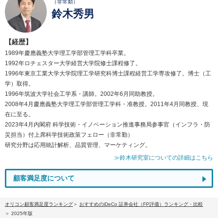
（非常勤）
鈴木秀男
【経歴】
1989年慶應義塾大学理工学部管理工学科卒業。
1992年ロチェスター大学経営大学院修士課程修了。
1996年東京工業大学大学院理工学研究科博士課程経営工学専攻修了。博士（工
学）取得。
1996年筑波大学社会工学系・講師。2002年6月同助教授。
2008年4月慶應義塾大学理工学部管理工学科・准教授。2011年4月同教授、現
在に至る。
2023年4月内閣府 科学技術・イノベーション推進事務局参事官（インフラ・防
災担当）付上席科学技術政策フェロー（非常勤）
研究分野は応用統計解析、品質管理、マーケティング。
≫鈴木研究室についての詳細はこちら
顧客満足度について
オリコン顧客満足度ランキング
おすすめのiDeCo 証券会社（FP評価）ランキング・比較
2025年版