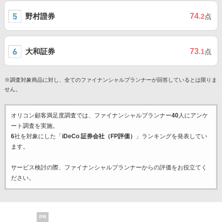
野村證券
74
.2
点
大和証券
73
.1
点
※調査対象商品に対し、全てのファイナンシャルプランナーが回答しているとは限りま
せん。
オリコン顧客満足度調査では、ファイナンシャルプランナー
40
人にアンケ
ート調査を実施。
6
社を対象にした「
iDeCo 証券会社（FP評価）
」ランキングを発表してい
ます。
サービス検討の際、ファイナンシャルプランナーからの評価をお役立てく
ださい。
PR