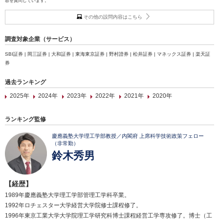
容を質問しています。
その他の設問内容はこちら
調査対象企業（サービス）
SBI証券 | 岡三証券 | 大和証券 | 東海東京証券 | 野村證券 | 松井証券 | マネックス証券 | 楽天証
券
過去ランキング
2025年
2024年
2023年
2022年
2021年
2020年
ランキング監修
慶應義塾大学理工学部教授／内閣府 上席科学技術政策フェロー
（非常勤）
鈴木秀男
【経歴】
1989年慶應義塾大学理工学部管理工学科卒業。
1992年ロチェスター大学経営大学院修士課程修了。
1996年東京工業大学大学院理工学研究科博士課程経営工学専攻修了。博士（工