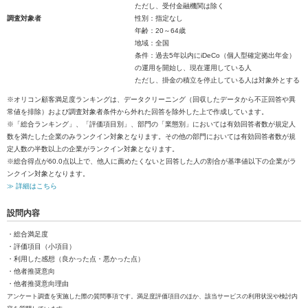
ただし、受付金融機関は除く
調査対象者
性別：指定なし
年齢：20～64歳
地域：全国
条件：過去5年以内にiDeCo（個人型確定拠出年金）
の運用を開始し、現在運用している人
ただし、掛金の積立を停止している人は対象外とする
※オリコン顧客満足度ランキングは、データクリーニング（回収したデータから不正回答や異
常値を排除）および調査対象者条件から外れた回答を除外した上で作成しています。
※「総合ランキング」、「評価項目別」、部門の「業態別」においては有効回答者数が規定人
数を満たした企業のみランクイン対象となります。その他の部門においては有効回答者数が規
定人数の半数以上の企業がランクイン対象となります。
※総合得点が60.0点以上で、他人に薦めたくないと回答した人の割合が基準値以下の企業がラ
ンクイン対象となります。
≫ 詳細はこちら
設問内容
・総合満足度
・評価項目（小項目）
・利用した感想（良かった点・悪かった点）
・他者推奨意向
・他者推奨意向理由
アンケート調査を実施した際の質問事項です。満足度評価項目のほか、該当サービスの利用状況や検討内