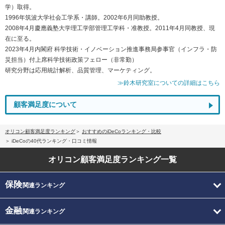
学）取得。
1996年筑波大学社会工学系・講師。2002年6月同助教授。
2008年4月慶應義塾大学理工学部管理工学科・准教授。2011年4月同教授、現
在に至る。
2023年4月内閣府 科学技術・イノベーション推進事務局参事官（インフラ・防
災担当）付上席科学技術政策フェロー（非常勤）
研究分野は応用統計解析、品質管理、マーケティング。
≫鈴木研究室についての詳細はこちら
顧客満足度について
オリコン顧客満足度ランキング
おすすめのiDeCoランキング・比較
iDeCoの40代ランキング・口コミ情報
オリコン顧客満足度
ランキング一覧
保険
関連ランキング
金融
関連ランキング