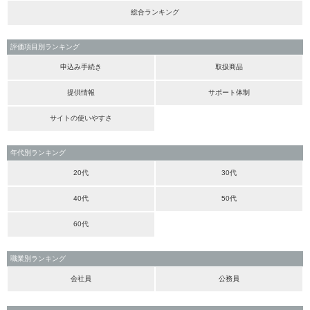
総合ランキング
評価項目別ランキング
申込み手続き
取扱商品
提供情報
サポート体制
サイトの使いやすさ
年代別ランキング
20代
30代
40代
50代
60代
職業別ランキング
会社員
公務員