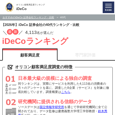
オリコン顧客満足度ランキング
iDeCo
おすすめのiDeCo 証券会社ランキング・比較
40代
【2026年】iDeCo 証券会社の40代ランキング・比較
4,113
最
新
／
／
名が選んだ
iDeCoランキング
顧客満足度
専門家評価
オリコン顧客満足度調査の特徴
日本最大級の規模による独自の調査
同ランキングは、実際にサービスを利用した4,113名の消費者の
方々のアンケートを基に、調査した8企業（サービス）を対象に徹
底比較しています。調査概要は
こちら
。
研究機関に提供される信頼のデータ
ソースデータは
国立情報学研究所
を通じて学術研究機関に全て公
開されており、データ監修は慶應義塾大学理工学部教授・
鈴木秀