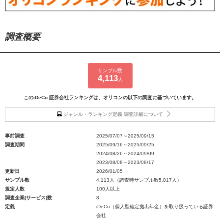
調査概要
サンプル数
4,113
人
このiDeCo 証券会社ランキングは、オリコンの以下の調査に基づいています。
ジャンル・ランキング定義 調査詳細について
事前調査
2025/07/07～2025/09/15
調査期間
2025/09/16～2025/09/25
2024/08/26～2024/09/09
2023/08/08～2023/08/17
更新日
2026/01/05
サンプル数
4,113人（調査時サンプル数5,017人）
規定人数
100人以上
調査企業(サービス)数
8
定義
iDeCo（個人型確定拠出年金）を取り扱っている証券
会社