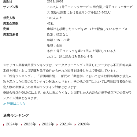
更新日
2021/10/01
サンプル数
7,026人（電子コミックサービス 総合型／電子コミックサービ
ス 出版社調査における総サンプル数10,962人）
規定人数
100人以上
調査企業数
42社
定義
出版社を横断したマンガをWEB上で配信しているサービス
調査対象者
性別：指定なし
年齢：15～79歳
地域：全国
条件：電子コミックを週に1回以上閲覧している人
ただし、試し読みは対象外とする
※オリコン顧客満足度ランキングは、データクリーニング（回収したデータから不正回答や異
常値を排除）および調査対象者条件から外れた回答を除外した上で作成しています。
※「総合ランキング」、「評価項目別」、部門の「業態別」においては有効回答者数が規定人
数を満たした企業のみランクイン対象となります。その他の部門においては有効回答者数が規
定人数の半数以上の企業がランクイン対象となります。
※総合得点が60.0点以上で、他人に薦めたくないと回答した人の割合が基準値以下の企業がラ
ンクイン対象となります。
≫ 詳細はこちら
過去ランキング
2024年
2023年
2022年
2021年
2020年