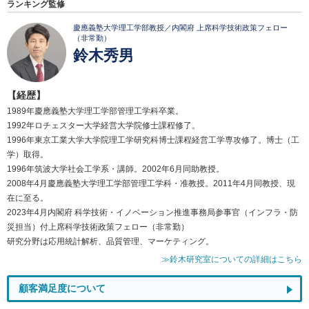
ランキング監修
慶應義塾大学理工学部教授／内閣府 上席科学技術政策フェロー
（非常勤）
鈴木秀男
【経歴】
1989年慶應義塾大学理工学部管理工学科卒業。
1992年ロチェスター大学経営大学院修士課程修了。
1996年東京工業大学大学院理工学研究科博士課程経営工学専攻修了。博士（工
学）取得。
1996年筑波大学社会工学系・講師。2002年6月同助教授。
2008年4月慶應義塾大学理工学部管理工学科・准教授。2011年4月同教授、現
在に至る。
2023年4月内閣府 科学技術・イノベーション推進事務局参事官（インフラ・防
災担当）付上席科学技術政策フェロー（非常勤）
研究分野は応用統計解析、品質管理、マーケティング。
≫鈴木研究室についての詳細はこちら
顧客満足度について