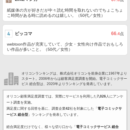
紙媒体の方が好きだが中々読む時間を取れないのでちょこちょ
こ時間がある時に読めるのは嬉しい。（50代／女性）
ピッコマ
66
.4
点
webtoon作品が充実していて、少女・女性向け作品でおもしろ
い作品が多いこと。（50代／女性）
オリコンランキングは、株式会社オリコンを前身企業に1967年より
スタート。2006年からは顧客満足度調査を開始。電子コミックサー
ビス 総合型は、2020年よりランキングを発表しています。
オリコン顧客満足度調査では、実際にサービスを利用した
7,026
人にアンケ
ート調査を実施。
満足度に関する回答を基に、調査企業
42
社を対象にした「
電子コミックサ
ービス 総合型
」ランキングを発表しています。
総合満足度だけでなく、様々な切り口から「
電子コミックサービス 総合