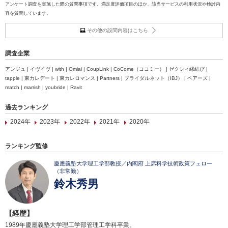
アンケート調査を実施した際の質問事項です。満足度評価項目のほか、該当サービスの利用状況や検討内
容を質問しています。
その他の設問内容はこちら
調査企業
アンジュ | イヴイヴ | with | Omiai | CoupLink | CoCome（ココミー） | ゼクシィ縁結び |
tapple | 東カレデート | 東カレロマンス | Partners | ブライダルネット（IBJ） | ペアーズ |
match | marrish | youbride | Ravit
過去ランキング
2024年
2023年
2022年
2021年
2020年
ランキング監修
慶應義塾大学理工学部教授／内閣府 上席科学技術政策フェロー
（非常勤）
鈴木秀男
【経歴】
1989年慶應義塾大学理工学部管理工学科卒業。