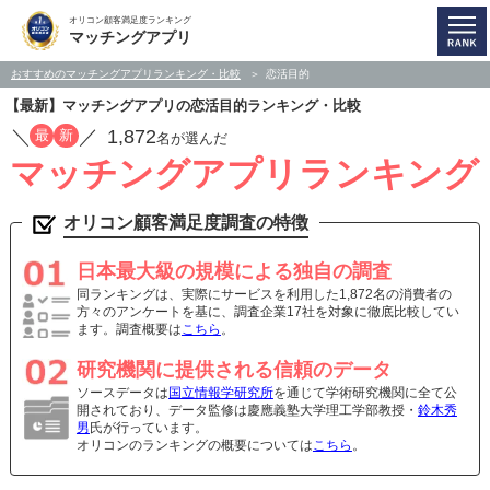
オリコン顧客満足度ランキング
マッチングアプリ
おすすめのマッチングアプリランキング・比較
恋活目的
【最新】マッチングアプリの恋活目的ランキング・比較
／
／
1,872
最
新
名が選んだ
マッチングアプリランキング
オリコン顧客満足度調査の特徴
日本最大級の規模による独自の調査
同ランキングは、実際にサービスを利用した1,872名の消費者の
方々のアンケートを基に、調査企業17社を対象に徹底比較してい
ます。調査概要は
こちら
。
研究機関に提供される信頼のデータ
ソースデータは
国立情報学研究所
を通じて学術研究機関に全て公
開されており、データ監修は慶應義塾大学理工学部教授・
鈴木秀
男
氏が行っています。
オリコンのランキングの概要については
こちら
。