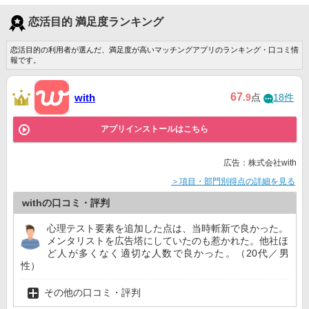
恋活目的 満足度ランキング
恋活目的の利用者が選んだ、満足度が高いマッチングアプリのランキング・口コミ情
報です。
67
with
.9
点
18件
アプリインストールはこちら
広告：株式会社with
＞項目・部門別得点の詳細を見る
withの口コミ・評判
心理テスト要素を追加した点は、当時斬新で良かった。
メンタリストを広告塔にしていたのも惹かれた。他社ほ
ど人が多くなく適切な人数で良かった。（20代／男
性）
その他の口コミ・評判