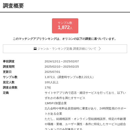
調査概要
サンプル数
1,872
人
このマッチングアプリランキングは、オリコンの以下の調査に基づいています。
ジャンル・ランキング定義 調査詳細について
事前調査
2024/12/11～2025/02/07
調査期間
2025/02/10～2025/02/25
更新日
2025/07/01
サンプル数
1,872人（調査時サンプル数2,222人）
規定人数
100人以上
調査企業数
17社
定義
サイトやアプリ内で恋活・婚活サービスを行っており、以下い
ずれかの条件を満たすサービス
1)MSPJ加盟企業
2)入会時や有料会員登録時に審査があり、24時間監視のサポー
トがある企業
ただし、結婚相談所・オンライン型結婚相談所、特定の年齢層
や職種・業種、ユーザー属性・条件に特化したサービスは総合
ランキングのみ対象外とする