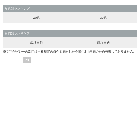
年代別ランキング
20代
30代
目的別ランキング
恋活目的
婚活目的
※文字がグレーの部門は当社規定の条件を満たした企業が2社未満のため発表しておりません。
PR