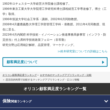
1992年ロチェスター大学経営大学院修士課程修了。
1996年東京工業大学大学院理工学研究科博士課程経営工学専攻修了。博士（工
学）取得。
1996年筑波大学社会工学系・講師。2002年6月同助教授。
2008年4月慶應義塾大学理工学部管理工学科・准教授。2011年4月同教授、現
在に至る。
2023年4月内閣府 科学技術・イノベーション推進事務局参事官（インフラ・防
災担当）付上席科学技術政策フェロー（非常勤）
研究分野は応用統計解析、品質管理、マーケティング。
≫鈴木研究室についての詳細はこちら
顧客満足度について
オリコン顧客満足度ランキング
おすすめのマッチングアプリランキング・比較
恋活目的利用で比較するマッチングアプリランキング・口コミ情報
オリコン顧客満足度
ランキング一覧
保険
関連ランキング