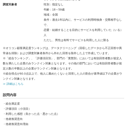
調査対象者
性別：指定なし
年齢：18～59歳
地域：全国
条件：過去1年以内に、サービスの利用時独身・交際相手なし
で、
恋愛・結婚することを目的にサービスを利用していた（いる）
人
ただし、男性は有料でサービスを利用した人に限る
※オリコン顧客満足度ランキングは、データクリーニング（回収したデータから不正回答や異
常値を排除）および調査対象者条件から外れた回答を除外した上で作成しています。
※「総合ランキング」、「評価項目別」、部門の「業態別」においては有効回答者数が規定人
数を満たした企業のみランクイン対象となります。その他の部門においては有効回答者数が規
定人数の半数以上の企業がランクイン対象となります。
※総合得点が60.0点以上で、他人に薦めたくないと回答した人の割合が基準値以下の企業がラ
ンクイン対象となります。
≫ 詳細はこちら
設問内容
・総合満足度
・評価項目（小項目）
・利用した感想（良かった点・悪かった点）
・他者推奨意向
・他者推奨意向理由