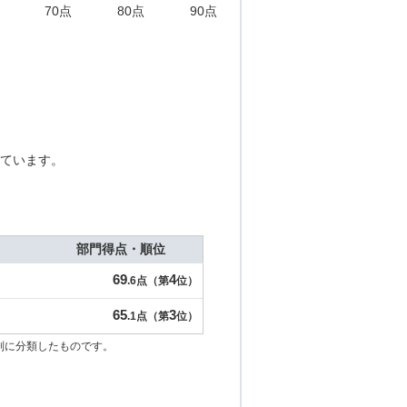
70点
80点
90点
ています。
部門得点・順位
69
4
.6点（第
位）
65
3
.1点（第
位）
別に分類したものです。