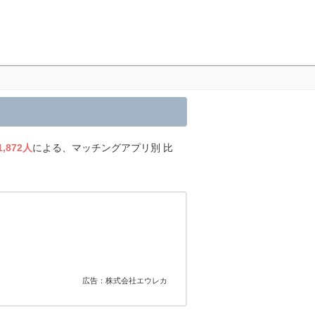
1,872人
による、マッチングアプリ別 比
広告：株式会社エウレカ