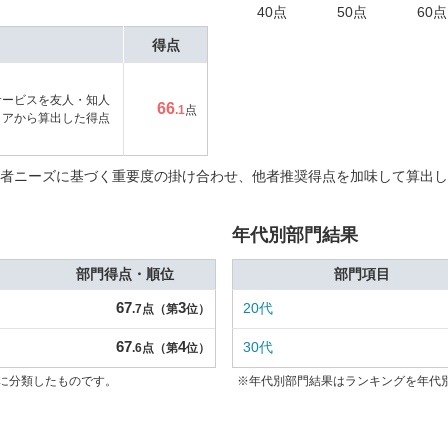
40点
50点
60点
得点
サービスを友人・知人
66
.1
点
コアから算出した得点
者ニーズに基づく重要度の掛け合わせ、他者推奨得点を加味して算出し
年代別部門結果
部門得点・順位
部門項目
67
3
20代
.7点（第
位）
67
4
30代
.6点（第
位）
に分類したものです。
※年代別部門結果はランキングを年代