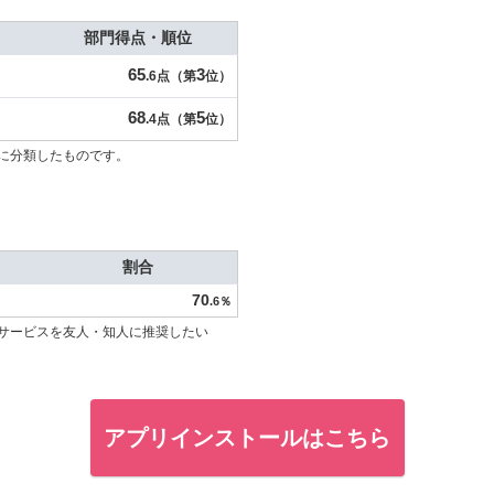
部門得点・順位
65
3
.6点（第
位）
68
5
.4点（第
位）
に分類したものです。
割合
70
.6％
サービスを友人・知人に推奨したい
アプリインストールはこちら