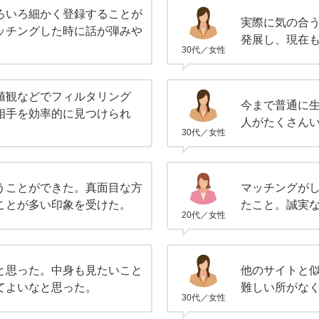
ろいろ細かく登録することが
実際に気の合
ッチングした時に話が弾みや
発展し、現在
30代／女性
値観などでフィルタリング
今まで普通に
相手を効率的に見つけられ
人がたくさん
30代／女性
うことができた。真面目な方
マッチングが
ことが多い印象を受けた。
たこと。誠実
20代／女性
と思った。中身も見たいこと
他のサイトと
てよいなと思った。
難しい所がな
30代／女性