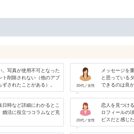
い。写真が使用不可となった
メッセージを
ント削除されない（他のアプ
と思っている
らずされたことがある）。
できるのは良
30代／女性
集日時など詳細にわかるとこ
恋人を見つけ
、婚活に役立つコラムなど充
ロフィールの
。
ビスだと感じ
20代／女性