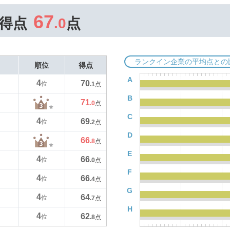
67
得点
.0
点
ランクイン企業の平均点との
順位
得点
A
4
70
位
.1
点
B
71
.0
点
C
4
69
位
.2
点
D
66
.8
点
E
4
66
位
.0
点
F
4
66
位
.4
点
G
4
64
位
.7
点
H
4
62
位
.8
点