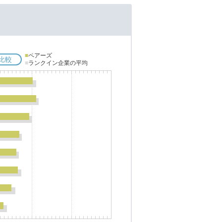
■
ペアーズ
比較
■
ランクイン企業の平均