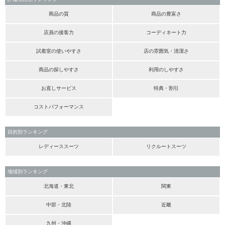
商品の質
商品の豊富さ
店員の接客力
コーディネート力
試着室の使いやすさ
店の雰囲気・清潔さ
商品の探しやすさ
利用のしやすさ
お直しサービス
特典・割引
コストパフォーマンス
目的別ランキング
レディーススーツ
リクルートスーツ
地域別ランキング
北海道・東北
関東
中部・北陸
近畿
九州・沖縄