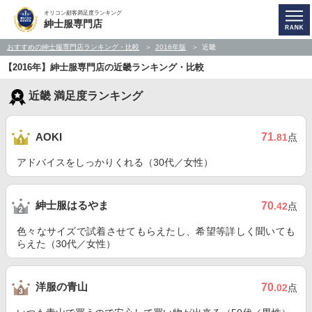
オリコン顧客満足度ランキング
紳士服専門店
おすすめの紳士服専門店ランキング・比較
2016年版
近畿
【2016年】紳士服専門店の近畿ランキング・比較
近畿 満足度ランキング
71
AOKI
.81
点
アドバイスをしっかりくれる（30代／女性）
紳士服はるやま
70
.42
点
色々なサイズで試着させてもらえたし、希望等詳しく聞いても
らえた（30代／女性）
洋服の青山
70
.02
点