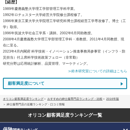
【経歴】
1989年慶應義塾大学理工学部管理工学科卒業。
1992年ロチェスター大学経営大学院修士課程修了。
1996年東京工業大学大学院理工学研究科博士課程経営工学専攻修了。博士（工
学）取得。
1996年筑波大学社会工学系・講師。2002年6月同助教授。
2008年4月慶應義塾大学理工学部管理工学科・准教授。2011年4月同教授、現
在に至る。
2023年4月内閣府 科学技術・イノベーション推進事務局参事官（インフラ・防
災担当）付上席科学技術政策フェロー（非常勤）
研究分野は応用統計解析、品質管理、マーケティング。
≫鈴木研究室についての詳細はこちら
顧客満足度について
オリコン顧客満足度ランキング
おすすめの紳士服専門店ランキング・比較
2016年版
紳士服専門店の近畿ランキング・口コミ情報
オリコン顧客満足度
ランキング一覧
保険