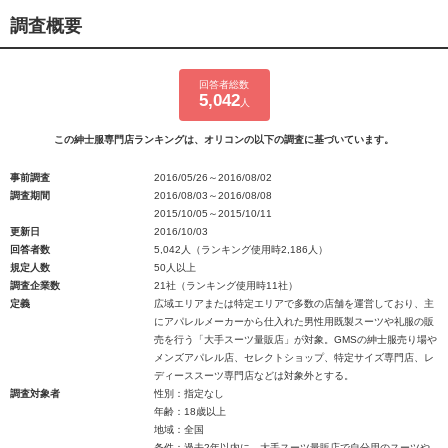
調査概要
回答者総数
5,042
人
この紳士服専門店ランキングは、オリコンの以下の調査に基づいています。
事前調査
2016/05/26～2016/08/02
調査期間
2016/08/03～2016/08/08
2015/10/05～2015/10/11
更新日
2016/10/03
回答者数
5,042人（ランキング使用時2,186人）
規定人数
50人以上
調査企業数
21社（ランキング使用時11社）
定義
広域エリアまたは特定エリアで多数の店舗を運営しており、主
にアパレルメーカーから仕入れた男性用既製スーツや礼服の販
売を行う「大手スーツ量販店」が対象。GMSの紳士服売り場や
メンズアパレル店、セレクトショップ、特定サイズ専門店、レ
ディーススーツ専門店などは対象外とする。
調査対象者
性別：指定なし
年齢：18歳以上
地域：全国
条件：過去2年以内に、大手スーツ量販店で自分用のスーツや