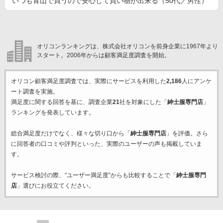
いつも青山で買うので安心して買い物が出来る（50代／男性）
オリコンランキングは、株式会社オリコンを前身企業に1967年より
スタート。2006年からは顧客満足度調査を開始。
オリコン顧客満足度調査では、実際にサービスを利用した
2,186
人にアンケ
ート調査を実施。
満足度に関する回答を基に、調査企業
21
社を対象にした「
紳士服専門店
」
ランキングを発表しています。
総合満足度だけでなく、様々な切り口から「
紳士服専門店
」を評価。さら
に回答者の口コミや評判といった、実際のユーザーの声も掲載していま
す。
サービス検討の際、“ユーザー満足度”からも比較することで「
紳士服専門
店
」選びにお役立てください。