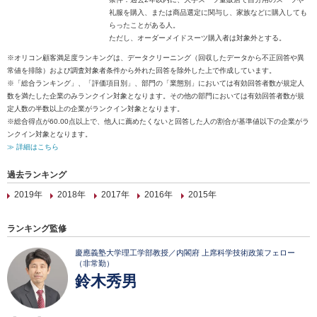
礼服を購入、または商品選定に関与し、家族などに購入しても
らったことがある人。
ただし、オーダーメイドスーツ購入者は対象外とする。
※オリコン顧客満足度ランキングは、データクリーニング（回収したデータから不正回答や異
常値を排除）および調査対象者条件から外れた回答を除外した上で作成しています。
※「総合ランキング」、「評価項目別」、部門の「業態別」においては有効回答者数が規定人
数を満たした企業のみランクイン対象となります。その他の部門においては有効回答者数が規
定人数の半数以上の企業がランクイン対象となります。
※総合得点が60.00点以上で、他人に薦めたくないと回答した人の割合が基準値以下の企業がラ
ンクイン対象となります。
≫ 詳細はこちら
過去ランキング
2019年
2018年
2017年
2016年
2015年
ランキング監修
慶應義塾大学理工学部教授／内閣府 上席科学技術政策フェロー
（非常勤）
鈴木秀男