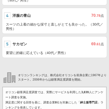
（50代／男性）
洋服の青山
70
.78
点
スーツの上着の細かな採寸と直しがとても良かった。（30代／
男性）
サカゼン
69
.61
点
要望に的確に応えている（40代／男性）
オリコンランキングは、株式会社オリコンを前身企業に1967年より
スタート。2006年からは顧客満足度調査を開始。
オリコン顧客満足度調査では、実際にサービスを利用した
3,839
人にアンケ
ート調査を実施。
満足度に関する回答を基に、調査企業
8
社を対象にした「
紳士服専門店
」ラ
ンキングを発表しています。