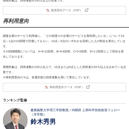
商標対象は、回答者数が100人以上の企業です。
推奨意向データ（PDF）
再利用意向
調査企業のサービス利用者に、「どの程度その企業のサービスを再利用したいか」について10
点～1点の10段階で評価してもらい、10点～6点のいずれかを回答した人の割合を算出していま
す。
※10段階聴取については、A=9-10回答、B=6-8回答、C=3-5回答、D=1-2回答として割合を算
出しております。
商標対象は、回答者数が100人以上で、10点または9点とした回答者が20％以上を占めている企
業です。
※再利用意向の％は、各選択肢の回答者数を用いて算出しています。
再利用意向データ（PDF）
ランキング監修
慶應義塾大学理工学部教授／内閣府 上席科学技術政策フェロー
（非常勤）
鈴木秀男