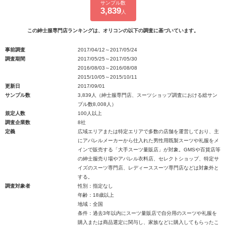
サンプル数
3,839
人
この紳士服専門店ランキングは、オリコンの以下の調査に基づいています。
事前調査
2017/04/12～2017/05/24
調査期間
2017/05/25～2017/05/30
2016/08/03～2016/08/08
2015/10/05～2015/10/11
更新日
2017/09/01
サンプル数
3,839人（紳士服専門店、スーツショップ調査における総サン
プル数8,008人）
規定人数
100人以上
調査企業数
8社
定義
広域エリアまたは特定エリアで多数の店舗を運営しており、主
にアパレルメーカーから仕入れた男性用既製スーツや礼服をメ
インで販売する「大手スーツ量販店」が対象。GMSや百貨店等
の紳士服売り場やアパレル衣料店、セレクトショップ、特定サ
イズのスーツ専門店、レディーススーツ専門店などは対象外と
する。
調査対象者
性別：指定なし
年齢：18歳以上
地域：全国
条件：過去3年以内にスーツ量販店で自分用のスーツや礼服を
購入または商品選定に関与し、家族などに購入してもらったこ