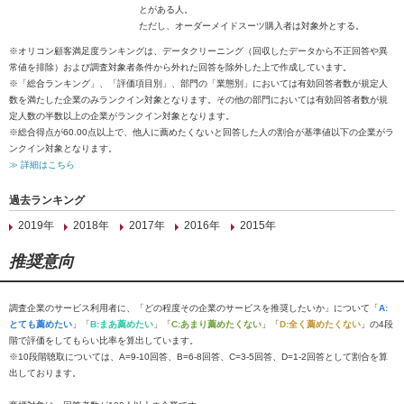
とがある人。
ただし、オーダーメイドスーツ購入者は対象外とする。
※オリコン顧客満足度ランキングは、データクリーニング（回収したデータから不正回答や異
常値を排除）および調査対象者条件から外れた回答を除外した上で作成しています。
※「総合ランキング」、「評価項目別」、部門の「業態別」においては有効回答者数が規定人
数を満たした企業のみランクイン対象となります。その他の部門においては有効回答者数が規
定人数の半数以上の企業がランクイン対象となります。
※総合得点が60.00点以上で、他人に薦めたくないと回答した人の割合が基準値以下の企業がラ
ンクイン対象となります。
≫ 詳細はこちら
過去ランキング
2019年
2018年
2017年
2016年
2015年
推奨意向
調査企業のサービス利用者に、「どの程度その企業のサービスを推奨したいか」について「
A:
とても薦めたい
」「
B:まあ薦めたい
」「
C:あまり薦めたくない
」「
D:全く薦めたくない
」の4段
階で評価をしてもらい比率を算出しています。
※10段階聴取については、A=9-10回答、B=6-8回答、C=3-5回答、D=1-2回答として割合を算
出しております。