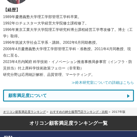
【経歴】
1989年慶應義塾大学理工学部管理工学科卒業。
1992年ロチェスター大学経営大学院修士課程修了。
1996年東京工業大学大学院理工学研究科博士課程経営工学専攻修了。博士（工
学）取得。
1996年筑波大学社会工学系・講師。2002年6月同助教授。
2008年4月慶應義塾大学理工学部管理工学科・准教授。2011年4月同教授、現
在に至る。
2023年4月内閣府 科学技術・イノベーション推進事務局参事官（インフラ・防
災担当）付上席科学技術政策フェロー（非常勤）
研究分野は応用統計解析、品質管理、マーケティング。
≫鈴木研究室についての詳細はこちら
顧客満足度について
オリコン顧客満足度ランキング
おすすめの紳士服専門店ランキング・比較
2017年版
オリコン顧客満足度
ランキング一覧