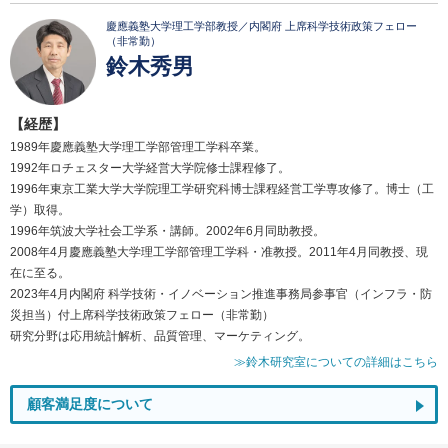
慶應義塾大学理工学部教授／内閣府 上席科学技術政策フェロー
（非常勤）
鈴木秀男
【経歴】
1989年慶應義塾大学理工学部管理工学科卒業。
1992年ロチェスター大学経営大学院修士課程修了。
1996年東京工業大学大学院理工学研究科博士課程経営工学専攻修了。博士（工
学）取得。
1996年筑波大学社会工学系・講師。2002年6月同助教授。
2008年4月慶應義塾大学理工学部管理工学科・准教授。2011年4月同教授、現
在に至る。
2023年4月内閣府 科学技術・イノベーション推進事務局参事官（インフラ・防
災担当）付上席科学技術政策フェロー（非常勤）
研究分野は応用統計解析、品質管理、マーケティング。
≫鈴木研究室についての詳細はこちら
顧客満足度について