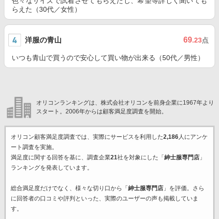
色々なサイズで試着させてもらえたし、希望等詳しく聞いても
らえた（30代／女性）
洋服の青山
69
.23
点
いつも青山で買うので安心して買い物が出来る（50代／男性）
オリコンランキングは、株式会社オリコンを前身企業に1967年より
スタート。2006年からは顧客満足度調査を開始。
オリコン顧客満足度調査では、実際にサービスを利用した
2,186
人にアンケ
ート調査を実施。
満足度に関する回答を基に、調査企業
21
社を対象にした「
紳士服専門店
」
ランキングを発表しています。
総合満足度だけでなく、様々な切り口から「
紳士服専門店
」を評価。さら
に回答者の口コミや評判といった、実際のユーザーの声も掲載していま
す。