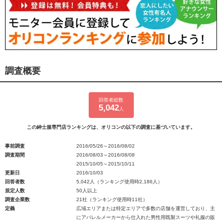
調査概要
回答者総数
5,042
人
この紳士服専門店ランキングは、オリコンの以下の調査に基づいています。
事前調査
2016/05/26～2016/08/02
調査期間
2016/08/03～2016/08/08
2015/10/05～2015/10/11
更新日
2016/10/03
回答者数
5,042人（ランキング使用時2,186人）
規定人数
50人以上
調査企業数
21社（ランキング使用時11社）
定義
広域エリアまたは特定エリアで多数の店舗を運営しており、主
にアパレルメーカーから仕入れた男性用既製スーツや礼服の販