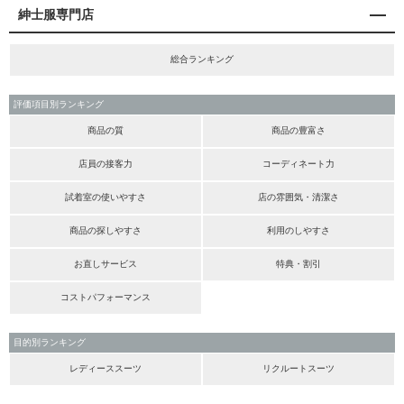
紳士服専門店
総合ランキング
評価項目別ランキング
商品の質
商品の豊富さ
店員の接客力
コーディネート力
試着室の使いやすさ
店の雰囲気・清潔さ
商品の探しやすさ
利用のしやすさ
お直しサービス
特典・割引
コストパフォーマンス
目的別ランキング
レディーススーツ
リクルートスーツ