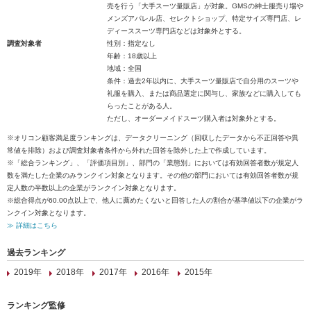
売を行う「大手スーツ量販店」が対象。GMSの紳士服売り場や
メンズアパレル店、セレクトショップ、特定サイズ専門店、レ
ディーススーツ専門店などは対象外とする。
調査対象者
性別：指定なし
年齢：18歳以上
地域：全国
条件：過去2年以内に、大手スーツ量販店で自分用のスーツや
礼服を購入、または商品選定に関与し、家族などに購入しても
らったことがある人。
ただし、オーダーメイドスーツ購入者は対象外とする。
※オリコン顧客満足度ランキングは、データクリーニング（回収したデータから不正回答や異
常値を排除）および調査対象者条件から外れた回答を除外した上で作成しています。
※「総合ランキング」、「評価項目別」、部門の「業態別」においては有効回答者数が規定人
数を満たした企業のみランクイン対象となります。その他の部門においては有効回答者数が規
定人数の半数以上の企業がランクイン対象となります。
※総合得点が60.00点以上で、他人に薦めたくないと回答した人の割合が基準値以下の企業がラ
ンクイン対象となります。
≫ 詳細はこちら
過去ランキング
2019年
2018年
2017年
2016年
2015年
ランキング監修