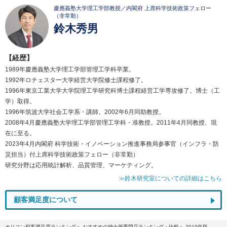
慶應義塾大学理工学部教授／内閣府 上席科学技術政策フェロー
（非常勤）
鈴木秀男
【経歴】
1989年慶應義塾大学理工学部管理工学科卒業。
1992年ロチェスター大学経営大学院修士課程修了。
1996年東京工業大学大学院理工学研究科博士課程経営工学専攻修了。博士（工
学）取得。
1996年筑波大学社会工学系・講師。2002年6月同助教授。
2008年4月慶應義塾大学理工学部管理工学科・准教授。2011年4月同教授、現
在に至る。
2023年4月内閣府 科学技術・イノベーション推進事務局参事官（インフラ・防
災担当）付上席科学技術政策フェロー（非常勤）
研究分野は応用統計解析、品質管理、マーケティング。
≫鈴木研究室についての詳細はこちら
顧客満足度について
オリコン顧客満足度ランキング
おすすめの紳士服専門店ランキング・比較
2019年版