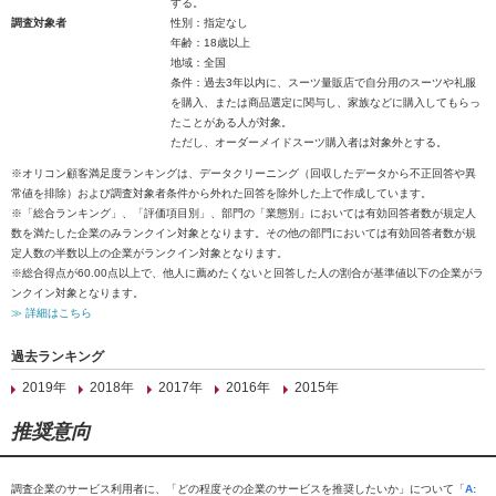
する。
調査対象者
性別：指定なし
年齢：18歳以上
地域：全国
条件：過去3年以内に、スーツ量販店で自分用のスーツや礼服
を購入、または商品選定に関与し、家族などに購入してもらっ
たことがある人が対象。
ただし、オーダーメイドスーツ購入者は対象外とする。
※オリコン顧客満足度ランキングは、データクリーニング（回収したデータから不正回答や異
常値を排除）および調査対象者条件から外れた回答を除外した上で作成しています。
※「総合ランキング」、「評価項目別」、部門の「業態別」においては有効回答者数が規定人
数を満たした企業のみランクイン対象となります。その他の部門においては有効回答者数が規
定人数の半数以上の企業がランクイン対象となります。
※総合得点が60.00点以上で、他人に薦めたくないと回答した人の割合が基準値以下の企業がラ
ンクイン対象となります。
≫ 詳細はこちら
過去ランキング
2019年
2018年
2017年
2016年
2015年
推奨意向
調査企業のサービス利用者に、「どの程度その企業のサービスを推奨したいか」について「
A: