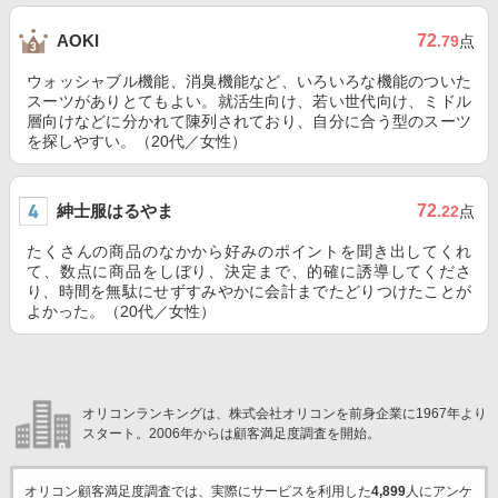
72
AOKI
.79
点
ウォッシャブル機能、消臭機能など、いろいろな機能のついた
スーツがありとてもよい。就活生向け、若い世代向け、ミドル
層向けなどに分かれて陳列されており、自分に合う型のスーツ
を探しやすい。（20代／女性）
紳士服はるやま
72
.22
点
たくさんの商品のなかから好みのポイントを聞き出してくれ
て、数点に商品をしぼり、決定まで、的確に誘導してくださ
り、時間を無駄にせずすみやかに会計までたどりつけたことが
よかった。（20代／女性）
オリコンランキングは、株式会社オリコンを前身企業に1967年より
スタート。2006年からは顧客満足度調査を開始。
オリコン顧客満足度調査では、実際にサービスを利用した
4,899
人にアンケ