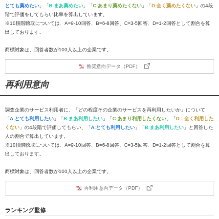
とても薦めたい
」「
B:まあ薦めたい
」「
C:あまり薦めたくない
」「
D:全く薦めたくない
」の4段
階で評価をしてもらい比率を算出しています。
※10段階聴取については、A=9-10回答、B=6-8回答、C=3-5回答、D=1-2回答として割合を算
出しております。
商標対象は、回答者数が100人以上の企業です。
推奨意向データ（PDF）
再利用意向
調査企業のサービス利用者に、「どの程度その企業のサービスを再利用したいか」について
「
A:とても利用したい
」「
B:まあ利用したい
」「
C:あまり利用したくない
」「
D：全く利用した
くない
」の4段階で評価してもらい、「
A:とても利用したい
」「
B:まあ利用したい
」と回答した
人の割合で算出しています。
※10段階聴取については、A=9-10回答、B=6-8回答、C=3-5回答、D=1-2回答として割合を算
出しております。
商標対象は、回答者数が100人以上の企業です。
再利用意向データ（PDF）
ランキング監修