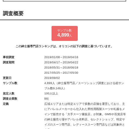
調査概要
サンプル数
4,899
人
この紳士服専門店ランキングは、オリコンの以下の調査に基づいています。
事前調査
2019/01/08～2019/04/16
調査期間
2019/04/17～2019/04/22
2018/05/31～2018/06/18
2017/05/25～2017/05/30
更新日
2019/09/02
サンプル数
4,899人（紳士服専門店／スーツショップ調査における総サン
プル数9,149人）
規定人数
100人以上
調査企業数
8社
定義
広域エリアまたは特定エリアで多数の店舗を運営しており、主
にアパレルメーカーから仕入れた男性用既製スーツや礼服をメ
インで販売する「大手スーツ量販店」が対象。GMSや百貨店等
の紳士服売り場やアパレル衣料店、セレクトショップ、特定サ
イズのスーツ専門店、レディーススーツ専門店などは対象外と