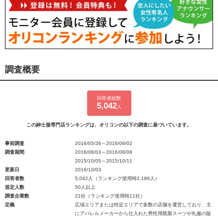
調査概要
回答者総数
5,042
人
この紳士服専門店ランキングは、オリコンの以下の調査に基づいています。
事前調査
2016/05/26～2016/08/02
調査期間
2016/08/03～2016/08/08
2015/10/05～2015/10/11
更新日
2016/10/03
回答者数
5,042人（ランキング使用時2,186人）
規定人数
50人以上
調査企業数
21社（ランキング使用時11社）
定義
広域エリアまたは特定エリアで多数の店舗を運営しており、主
にアパレルメーカーから仕入れた男性用既製スーツや礼服の販