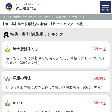
オリコン顧客満足度ランキング
紳士服専門店
おすすめの紳士服専門店ランキング・比較
2016年版
特典・割引
【2016年】紳士服専門店の特典・割引ランキング・比較
特典・割引 満足度ランキング
紳士服はるやま
69
.21
点
色々なサイズで試着させてもらえたし、希望等詳しく聞いても
らえた（30代／女性）
洋服の青山
68
.36
点
いつも青山で買うので安心して買い物が出来る（50代／男性）
68
AOKI
.12
点