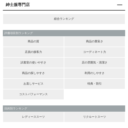
紳士服専門店
総合ランキング
評価項目別ランキング
商品の質
商品の豊富さ
店員の接客力
コーディネート力
試着室の使いやすさ
店の雰囲気・清潔さ
商品の探しやすさ
利用のしやすさ
お直しサービス
特典・割引
コストパフォーマンス
目的別ランキング
レディーススーツ
リクルートスーツ