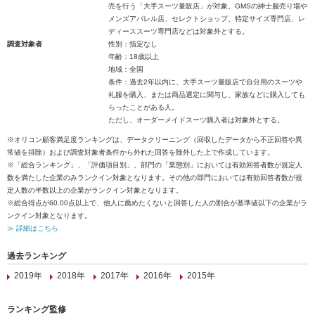
売を行う「大手スーツ量販店」が対象。GMSの紳士服売り場や
メンズアパレル店、セレクトショップ、特定サイズ専門店、レ
ディーススーツ専門店などは対象外とする。
調査対象者
性別：指定なし
年齢：18歳以上
地域：全国
条件：過去2年以内に、大手スーツ量販店で自分用のスーツや
礼服を購入、または商品選定に関与し、家族などに購入しても
らったことがある人。
ただし、オーダーメイドスーツ購入者は対象外とする。
※オリコン顧客満足度ランキングは、データクリーニング（回収したデータから不正回答や異
常値を排除）および調査対象者条件から外れた回答を除外した上で作成しています。
※「総合ランキング」、「評価項目別」、部門の「業態別」においては有効回答者数が規定人
数を満たした企業のみランクイン対象となります。その他の部門においては有効回答者数が規
定人数の半数以上の企業がランクイン対象となります。
※総合得点が60.00点以上で、他人に薦めたくないと回答した人の割合が基準値以下の企業がラ
ンクイン対象となります。
≫ 詳細はこちら
過去ランキング
2019年
2018年
2017年
2016年
2015年
ランキング監修