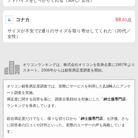
アドバイスをしっかりくれる（30代／女性）
コナカ
68
.01
点
サイズが不安で2通りのサイズを取り寄せしてくれた（20代／
女性）
オリコンランキングは、株式会社オリコンを前身企業に1967年より
スタート。2006年からは顧客満足度調査を開始。
オリコン顧客満足度調査では、実際にサービスを利用した
2,186
人にアンケ
ート調査を実施。
満足度に関する回答を基に、調査企業
21
社を対象にした「
紳士服専門店
」
ランキングを発表しています。
総合満足度だけでなく、様々な切り口から「
紳士服専門店
」を評価。さら
に回答者の口コミや評判といった、実際のユーザーの声も掲載していま
す。