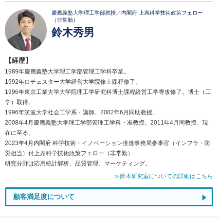
慶應義塾大学理工学部教授／内閣府 上席科学技術政策フェロー
（非常勤）
鈴木秀男
【経歴】
1989年慶應義塾大学理工学部管理工学科卒業。
1992年ロチェスター大学経営大学院修士課程修了。
1996年東京工業大学大学院理工学研究科博士課程経営工学専攻修了。博士（工
学）取得。
1996年筑波大学社会工学系・講師。2002年6月同助教授。
2008年4月慶應義塾大学理工学部管理工学科・准教授。2011年4月同教授、現
在に至る。
2023年4月内閣府 科学技術・イノベーション推進事務局参事官（インフラ・防
災担当）付上席科学技術政策フェロー（非常勤）
研究分野は応用統計解析、品質管理、マーケティング。
≫鈴木研究室についての詳細はこちら
顧客満足度について