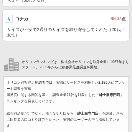
らえた（30代／女性）
コナカ
66
.38
点
サイズが不安で2通りのサイズを取り寄せしてくれた（20代／
女性）
オリコンランキングは、株式会社オリコンを前身企業に1967年より
スタート。2006年からは顧客満足度調査を開始。
オリコン顧客満足度調査では、実際にサービスを利用した
2,186
人にアンケ
ート調査を実施。
満足度に関する回答を基に、調査企業
21
社を対象にした「
紳士服専門店
」
ランキングを発表しています。
総合満足度だけでなく、様々な切り口から「
紳士服専門店
」を評価。さら
に回答者の口コミや評判といった、実際のユーザーの声も掲載していま
す。