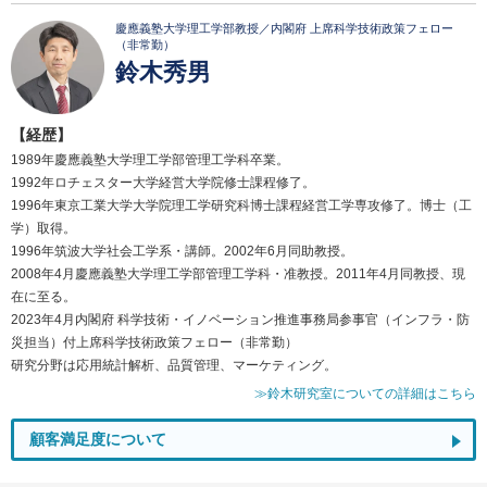
慶應義塾大学理工学部教授／内閣府 上席科学技術政策フェロー
（非常勤）
鈴木秀男
【経歴】
1989年慶應義塾大学理工学部管理工学科卒業。
1992年ロチェスター大学経営大学院修士課程修了。
1996年東京工業大学大学院理工学研究科博士課程経営工学専攻修了。博士（工
学）取得。
1996年筑波大学社会工学系・講師。2002年6月同助教授。
2008年4月慶應義塾大学理工学部管理工学科・准教授。2011年4月同教授、現
在に至る。
2023年4月内閣府 科学技術・イノベーション推進事務局参事官（インフラ・防
災担当）付上席科学技術政策フェロー（非常勤）
研究分野は応用統計解析、品質管理、マーケティング。
≫鈴木研究室についての詳細はこちら
顧客満足度について