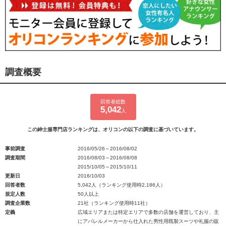
調査概要
回答者総数
5,042
人
この紳士服専門店ランキングは、オリコンの以下の調査に基づいています。
事前調査
2016/05/26～2016/08/02
調査期間
2016/08/03～2016/08/08
2015/10/05～2015/10/11
更新日
2016/10/03
回答者数
5,042人（ランキング使用時2,186人）
規定人数
50人以上
調査企業数
21社（ランキング使用時11社）
定義
広域エリアまたは特定エリアで多数の店舗を運営しており、主
にアパレルメーカーから仕入れた男性用既製スーツや礼服の販