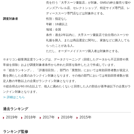
売を行う「大手スーツ量販店」が対象。GMSの紳士服売り場や
メンズアパレル店、セレクトショップ、特定サイズ専門店、レ
ディーススーツ専門店などは対象外とする。
調査対象者
性別：指定なし
年齢：18歳以上
地域：全国
条件：過去2年以内に、大手スーツ量販店で自分用のスーツや
礼服を購入、または商品選定に関与し、家族などに購入しても
らったことがある人。
ただし、オーダーメイドスーツ購入者は対象外とする。
※オリコン顧客満足度ランキングは、データクリーニング（回収したデータから不正回答や異
常値を排除）および調査対象者条件から外れた回答を除外した上で作成しています。
※「総合ランキング」、「評価項目別」、部門の「業態別」においては有効回答者数が規定人
数を満たした企業のみランクイン対象となります。その他の部門においては有効回答者数が規
定人数の半数以上の企業がランクイン対象となります。
※総合得点が60.00点以上で、他人に薦めたくないと回答した人の割合が基準値以下の企業がラ
ンクイン対象となります。
≫ 詳細はこちら
過去ランキング
2019年
2018年
2017年
2016年
2015年
ランキング監修