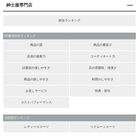
紳士服専門店
総合ランキング
評価項目別ランキング
商品の質
商品の豊富さ
店員の接客力
コーディネート力
試着室の使いやすさ
店の雰囲気・清潔さ
商品の探しやすさ
利用のしやすさ
お直しサービス
特典・割引
コストパフォーマンス
目的別ランキング
レディーススーツ
リクルートスーツ