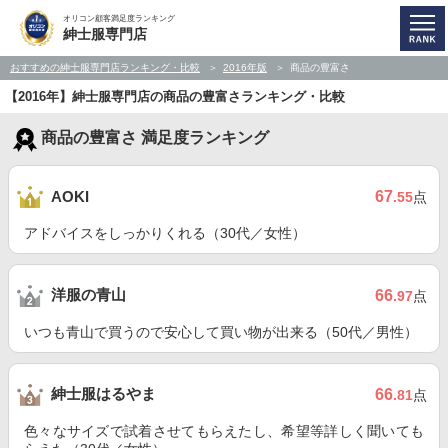
オリコン顧客満足度ランキング
紳士服専門店
おすすめの紳士服専門店ランキング・比較
2016年版
商品の豊富さ
【2016年】紳士服専門店の商品の豊富さランキング・比較
商品の豊富さ 満足度ランキング
67
AOKI
.55
点
アドバイスをしっかりくれる（30代／女性）
洋服の青山
66
.97
点
いつも青山で買うので安心して買い物が出来る（50代／男性）
紳士服はるやま
66
.81
点
色々なサイズで試着させてもらえたし、希望等詳しく聞いても