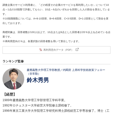
調査企業のサービス利用者に、「どの程度その企業のサービスを再利用したいか」について10
点～1点の10段階で評価してもらい、10点～6点のいずれかを回答した人の割合を算出していま
す。
※10段階聴取については、A=9-10回答、B=6-8回答、C=3-5回答、D=1-2回答として割合を算
出しております。
商標対象は、回答者数が100人以上で、10点または9点とした回答者が20％以上を占めている企
業です。
※再利用意向の％は、各選択肢の回答者数を用いて算出しています。
再利用意向データ（PDF）
ランキング監修
慶應義塾大学理工学部教授／内閣府 上席科学技術政策フェロー
（非常勤）
鈴木秀男
【経歴】
1989年慶應義塾大学理工学部管理工学科卒業。
1992年ロチェスター大学経営大学院修士課程修了。
1996年東京工業大学大学院理工学研究科博士課程経営工学専攻修了。博士（工