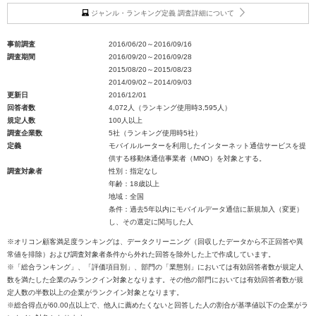
ジャンル・ランキング定義 調査詳細について
事前調査
2016/06/20～2016/09/16
調査期間
2016/09/20～2016/09/28
2015/08/20～2015/08/23
2014/09/02～2014/09/03
更新日
2016/12/01
回答者数
4,072人（ランキング使用時3,595人）
規定人数
100人以上
調査企業数
5社（ランキング使用時5社）
定義
モバイルルーターを利用したインターネット通信サービスを提
供する移動体通信事業者（MNO）を対象とする。
調査対象者
性別：指定なし
年齢：18歳以上
地域：全国
条件：過去5年以内にモバイルデータ通信に新規加入（変更）
し、その選定に関与した人
※オリコン顧客満足度ランキングは、データクリーニング（回収したデータから不正回答や異
常値を排除）および調査対象者条件から外れた回答を除外した上で作成しています。
※「総合ランキング」、「評価項目別」、部門の「業態別」においては有効回答者数が規定人
数を満たした企業のみランクイン対象となります。その他の部門においては有効回答者数が規
定人数の半数以上の企業がランクイン対象となります。
※総合得点が60.00点以上で、他人に薦めたくないと回答した人の割合が基準値以下の企業がラ