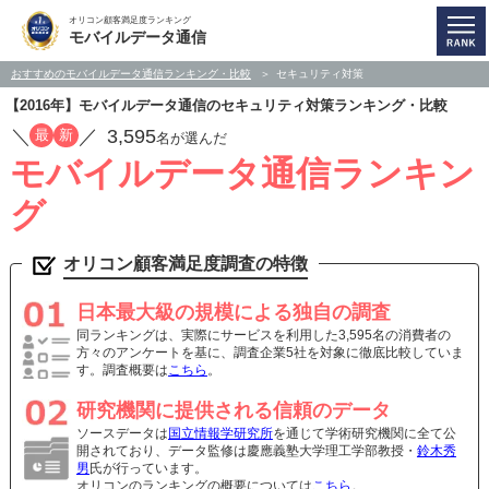
オリコン顧客満足度ランキング
モバイルデータ通信
おすすめのモバイルデータ通信ランキング・比較
セキュリティ対策
【2016年】モバイルデータ通信のセキュリティ対策ランキング・比較
／
／
3,595
最
新
名が選んだ
モバイルデータ通信ランキン
グ
オリコン顧客満足度調査の特徴
日本最大級の規模による独自の調査
同ランキングは、実際にサービスを利用した3,595名の消費者の
方々のアンケートを基に、調査企業5社を対象に徹底比較していま
す。調査概要は
こちら
。
研究機関に提供される信頼のデータ
ソースデータは
国立情報学研究所
を通じて学術研究機関に全て公
開されており、データ監修は慶應義塾大学理工学部教授・
鈴木秀
男
氏が行っています。
オリコンのランキングの概要については
こちら
。