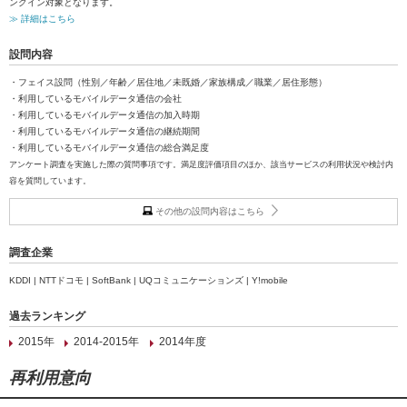
ンクイン対象となります。
≫ 詳細はこちら
設問内容
・フェイス設問（性別／年齢／居住地／未既婚／家族構成／職業／居住形態）
・利用しているモバイルデータ通信の会社
・利用しているモバイルデータ通信の加入時期
・利用しているモバイルデータ通信の継続期間
・利用しているモバイルデータ通信の総合満足度
アンケート調査を実施した際の質問事項です。満足度評価項目のほか、該当サービスの利用状況や検討内
容を質問しています。
その他の設問内容はこちら
調査企業
KDDI | NTTドコモ | SoftBank | UQコミュニケーションズ | Y!mobile
過去ランキング
2015年
2014-2015年
2014年度
再利用意向