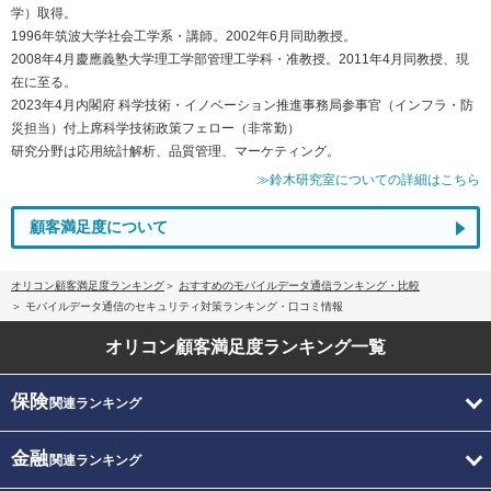
学）取得。
1996年筑波大学社会工学系・講師。2002年6月同助教授。
2008年4月慶應義塾大学理工学部管理工学科・准教授。2011年4月同教授、現
在に至る。
2023年4月内閣府 科学技術・イノベーション推進事務局参事官（インフラ・防
災担当）付上席科学技術政策フェロー（非常勤）
研究分野は応用統計解析、品質管理、マーケティング。
≫鈴木研究室についての詳細はこちら
顧客満足度について
オリコン顧客満足度ランキング
おすすめのモバイルデータ通信ランキング・比較
モバイルデータ通信のセキュリティ対策ランキング・口コミ情報
オリコン顧客満足度
ランキング一覧
保険
関連ランキング
金融
関連ランキング