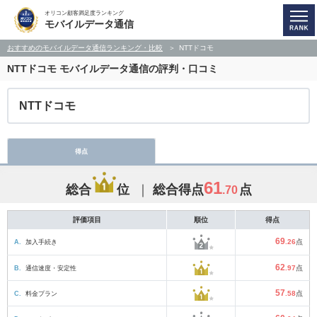
オリコン顧客満足度ランキング
モバイルデータ通信
おすすめのモバイルデータ通信ランキング・比較
NTTドコモ
NTTドコモ
モバイルデータ通信の評判・口コミ
NTTドコモ
得点
61
総合
位
総合得点
点
.70
評価項目
順位
得点
69
A.
加入手続き
.26
点
62
B.
通信速度・安定性
.97
点
57
C.
料金プラン
.58
点