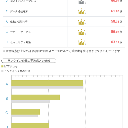
60
D.
コストパフォーマンス
.04
点
61
E.
データ通信端末
.88
点
58
F.
端末の保証内容
.38
点
59
G.
サポートサービス
.05
点
63
H.
セキュリティ対策
.11
点
※総合得点は上記の評価項目に利用者ニーズに基づく重要度を掛け合わせて算出しています。
ランクイン企業の平均点との比較
NTTドコモ
ランクイン企業の平均
A
B
C
D