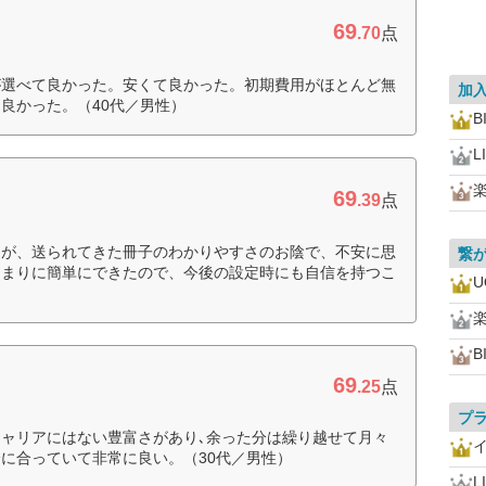
69
.70
点
が選べて良かった。安くて良かった。初期費用がほとんど無
加
良かった。（40代／男性）
B
L
69
.39
点
たが、送られてきた冊子のわかりやすさのお陰で、不安に思
繋
あまりに簡単にできたので、今後の設定時にも自信を持つこ
U
B
69
.25
点
プ
ャリアにはない豊富さがあり､余った分は繰り越せて月々
に合っていて非常に良い。（30代／男性）
L