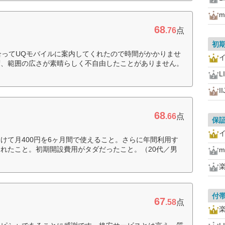
m
68
.76
点
初
合ってUQモバイルに案内してくれたので時間がかかりませ
度、範囲の広さが素晴らしく不自由したことがありません。
L
I
68
.66
点
保
けて月400円を6ヶ月間で使えること。さらに年間利用す
れたこと。初期開設費用がタダだったこと。（20代／男
m
付
67
.58
点