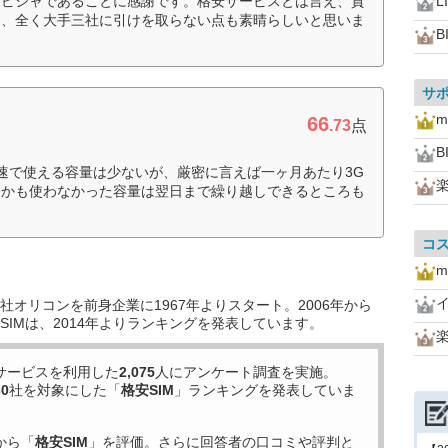
ンピシャであることに感謝です。格安サービスとは言え、質
L
く、全く大手三社に引けを取らない点も素晴らしいと思いま
B
サ
m
66
.73
点
B
高速で使える容量は少ないが、厳密に言えば一ヶ月あたり3G
しかも使わなかった容量は翌日まで繰り越しできるところも
コ
m
オリコンを前身企業に1967年よりスタート。2006年から
IMは、2014年よりランキングを発表しています。
サービスを利用した
2,075
人にアンケート調査を実施。
30
社を対象にした「
格安SIM
」ランキングを発表していま
から「
格安SIM
」を評価。さらに回答者の口コミや評判と