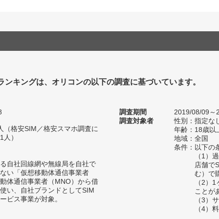
Mランキングは、オリコンの以下の調査に基づいています。
8
調査期間
2019/08/09～2
調査対象者
性別：指定な
75人（格安SIM／格安スマホ調査に
年齢：18歳以
91人）
地域：全国
条件：以下の
（1）
る自社回線網や無線局を自社で
店舗で
ない「仮想移動体通信事業者
む）で
移動体通信事業者（MNO）から借
（2）
使い、自社ブランドとしてSIM
ことが
ービス事業が対象。
（3）
（4）