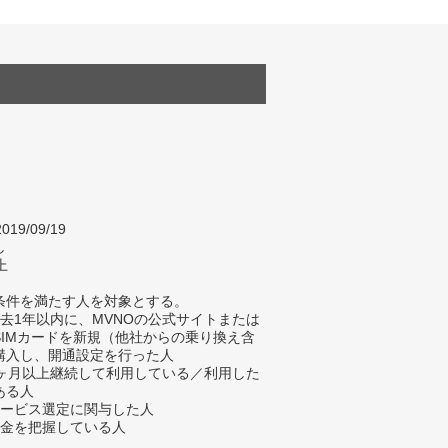
019/09/19
し
上
条件を満たす人を対象とする。
過去1年以内に、MVNOの公式サイトまたは
SIMカードを新規（他社からの乗り換え含
購入し、開通設定を行った人
1ヶ月以上継続して利用している／利用した
ある人
サービス選定に関与した人
料金を把握している人