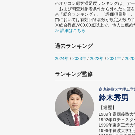
※オリコン顧客満足度ランキングは、デー
および調査対象者条件から外れた回答を
※「総合ランキング」、「評価項目別」、
門においては有効回答者数が規定人数の半
※総合得点が60.00点以上で、他人に
≫ 詳細はこちら
過去ランキング
2024年
/
2023年
/
2022年
/
2021年
/
202
ランキング監修
慶應義塾大学理工学
鈴木秀男
【経歴】
1989年慶應義塾
1992年ロチェス
1996年東京工業
1996年筑波大学