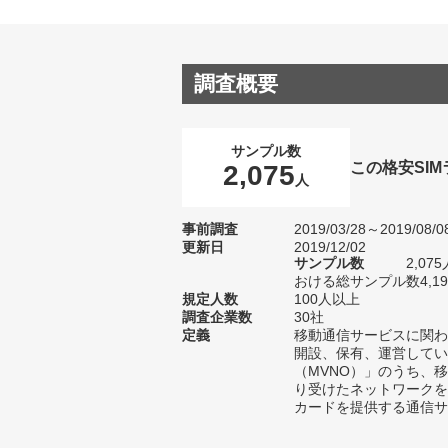
調査概要
サンプル数
この格安SI
2,075
人
事前調査
2019/03/28～2019/08/0
更新日
2019/12/02
サンプル数
2,0
おける総サンプル数4,1
規定人数
100人以上
調査企業数
30社
定義
移動通信サービスに関わ
開設、保有、運営してい
（MVNO）」のうち、
り受けたネットワークを
カードを提供する通信サ