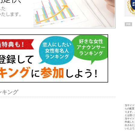
PR
ンキング
当サイト
らの配置
ります。
とは固く
当サイト
作成した
出された
いた上で