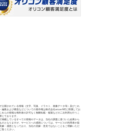
で公開されている情報（文字、写真、イラスト、画像データ等）及びこれ
・編集および構造などについての著作権は株式会社oricon MEに帰属してお
これらの情報を権利者の許可なく無断転載・複製などの二次利用を行うこ
禁じております。
で掲載しているすべての情報やデータは、当社の調査に基づいた結果から
ものとなりますが、サービスへの感想については、サービスの利用者が提
見解・感想となっており、当社の見解・意見ではないことをご理解いただ
ご覧ください。