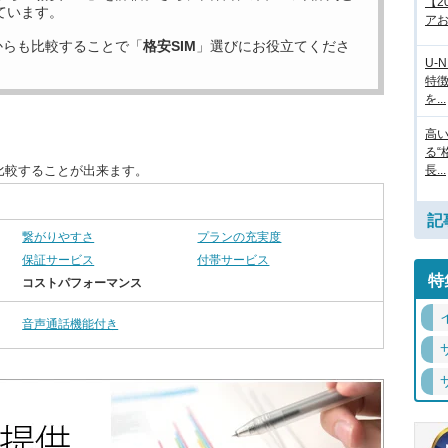
【2
ています。
アお
からも比較することで「
格安SIM
」選びにお役立てくださ
U-
特
を...
高
る“
比較することが出来ます。
長...
記
繋がりやすさ
プランの充実度
保証サービス
付帯サービス
特
コストパフォーマンス
音声通話機能付き