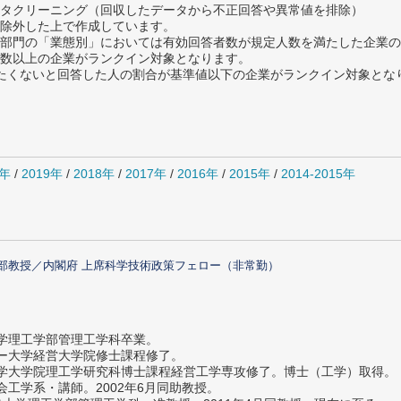
タクリーニング（回収したデータから不正回答や異常値を排除）
除外した上で作成しています。
部門の「業態別」においては有効回答者数が規定人数を満たした企業の
数以上の企業がランクイン対象となります。
薦めたくないと回答した人の割合が基準値以下の企業がランクイン対象とな
0年
/
2019年
/
2018年
/
2017年
/
2016年
/
2015年
/
2014-2015年
部教授／内閣府 上席科学技術政策フェロー（非常勤）
大学理工学部管理工学科卒業。
ター大学経営大学院修士課程修了。
大学大学院理工学研究科博士課程経営工学専攻修了。博士（工学）取得。
社会工学系・講師。2002年6月同助教授。