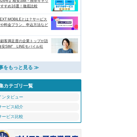
026年】格安SIM・携帯キャリ
すすめ16選！徹底比較
NEXT MOBILEとは？サービス
徴や料金プラン、申込方法など
い顧客満足度の企業トップが語
格安SIM” LINEモバイル社
事をもっと見る ≫
集カテゴリ一覧
インタビュー
サービス紹介
サービス比較