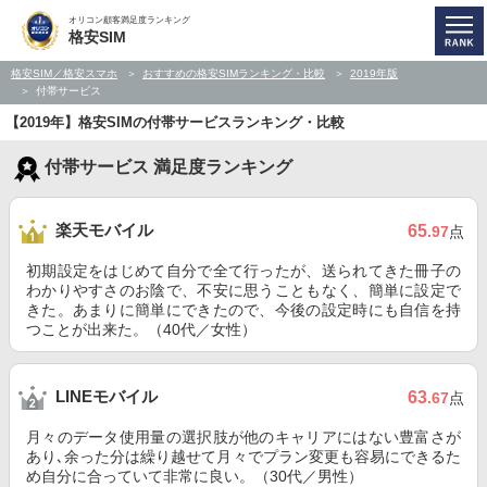
オリコン顧客満足度ランキング
格安SIM
格安SIM／格安スマホ
おすすめの格安SIMランキング・比較
2019年版
付帯サービス
【2019年】格安SIMの付帯サービスランキング・比較
付帯サービス 満足度ランキング
楽天モバイル
65
.97
点
初期設定をはじめて自分で全て行ったが、送られてきた冊子の
わかりやすさのお陰で、不安に思うこともなく、簡単に設定で
きた。あまりに簡単にできたので、今後の設定時にも自信を持
つことが出来た。（40代／女性）
LINEモバイル
63
.67
点
月々のデータ使用量の選択肢が他のキャリアにはない豊富さが
あり､余った分は繰り越せて月々でプラン変更も容易にできるた
め自分に合っていて非常に良い。（30代／男性）