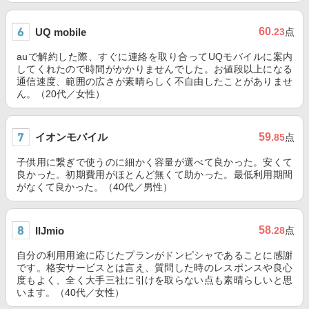
60
UQ mobile
.23
点
auで解約した際、すぐに連絡を取り合ってUQモバイルに案内
してくれたので時間がかかりませんでした。お値段以上になる
通信速度、範囲の広さが素晴らしく不自由したことがありませ
ん。（20代／女性）
イオンモバイル
59
.85
点
子供用に繋ぎで使うのに細かく容量が選べて良かった。安くて
良かった。初期費用がほとんど無くて助かった。最低利用期間
がなくて良かった。（40代／男性）
58
IIJmio
.28
点
自分の利用用途に応じたプランがドンピシャであることに感謝
です。格安サービスとは言え、質問した時のレスポンスや良心
度もよく、全く大手三社に引けを取らない点も素晴らしいと思
います。（40代／女性）