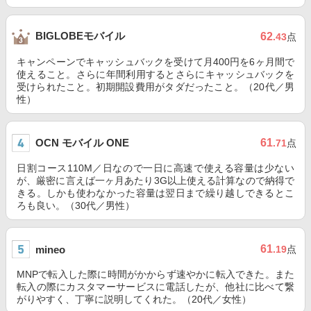
BIGLOBEモバイル
62
.43
点
キャンペーンでキャッシュバックを受けて月400円を6ヶ月間で
使えること。さらに年間利用するとさらにキャッシュバックを
受けられたこと。初期開設費用がタダだったこと。（20代／男
性）
OCN モバイル ONE
61
.71
点
日割コース110M／日なので一日に高速で使える容量は少ない
が、厳密に言えば一ヶ月あたり3G以上使える計算なので納得で
きる。しかも使わなかった容量は翌日まで繰り越しできるとこ
ろも良い。（30代／男性）
61
mineo
.19
点
MNPで転入した際に時間がかからず速やかに転入できた。また
転入の際にカスタマーサービスに電話したが、他社に比べて繋
がりやすく、丁寧に説明してくれた。（20代／女性）