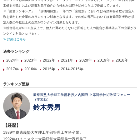
常値を排除）および調査対象者条件から外れた回答を除外した上で作成しています。
※「総合ランキング」、「評価項目別」、部門の「業態別」においては有効回答者数が規定人
数を満たした企業のみランクイン対象となります。その他の部門においては有効回答者数が規
定人数の半数以上の企業がランクイン対象となります。
※総合得点が60.00点以上で、他人に薦めたくないと回答した人の割合が基準値以下の企業がラ
ンクイン対象となります。
≫ 詳細はこちら
過去ランキング
2024年
2023年
2022年
2021年
2020年
2019年
2018年
2017年
2016年
2015年
2014-2015年
ランキング監修
慶應義塾大学理工学部教授／内閣府 上席科学技術政策フェロー
（非常勤）
鈴木秀男
【経歴】
1989年慶應義塾大学理工学部管理工学科卒業。
1992年ロチェスター大学経営大学院修士課程修了。