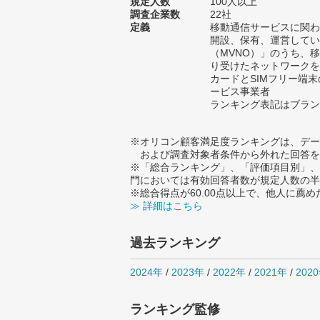
規定人数
100人以上
調査企業数
22社
定義
移動通信サービスに関わ
開設、保有、運営してい
（MVNO）」のうち、
り受けたネットワークを
カードとSIMフリー端
ービス事業者
ランキング表記はブラン
※オリコン顧客満足度ランキングは、デー
および調査対象者条件から外れた回答を
※「総合ランキング」、「評価項目別」、
門においては有効回答者数が規定人数の半
※総合得点が60.00点以上で、他人に
≫ 詳細はこちら
過去ランキング
2024年
/
2023年
/
2022年
/
2021年
/
202
ランキング監修