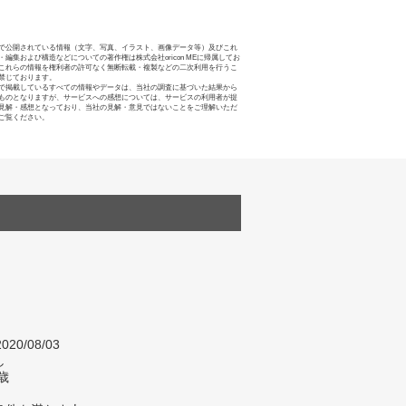
で公開されている情報（文字、写真、イラスト、画像データ等）及びこれ
・編集および構造などについての著作権は株式会社oricon MEに帰属してお
これらの情報を権利者の許可なく無断転載・複製などの二次利用を行うこ
禁じております。
で掲載しているすべての情報やデータは、当社の調査に基づいた結果から
ものとなりますが、サービスへの感想については、サービスの利用者が提
見解・感想となっており、当社の見解・意見ではないことをご理解いただ
ご覧ください。
020/08/03
し
歳