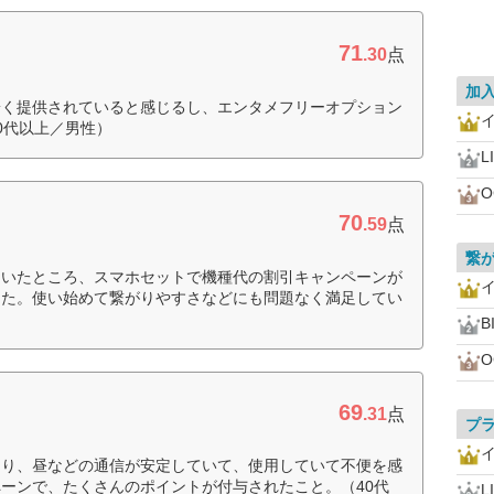
71
.30
点
加
安く提供されていると感じるし、エンタメフリーオプション
0代以上／男性）
L
O
70
.59
点
繋
ていたところ、スマホセットで機種代の割引キャンペーンが
った。使い始めて繋がりやすさなどにも問題なく満足してい
B
O
69
.31
点
プ
より、昼などの通信が安定していて、使用していて不便を感
ーンで、たくさんのポイントが付与されたこと。（40代
L