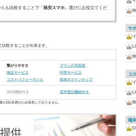
からも比較することで「
格安スマホ
」選びにお役立てくだ
B
サ
て比較することが出来ます。
L
B
繋がりやすさ
プランの充実度
保証サービス
付帯サービス
コ
コストパフォーマンス
端末のラインナップ
L
SMS機能付き
音声通話機能付き
B
業が2社未満のため発表しておりません。
端
O