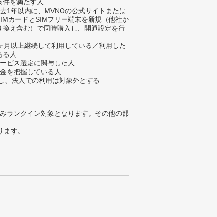
条件を満たす人
過去1年以内に、MVNOの公式サイトまたは
SIMカードとSIMフリー端末を新規（他社か
り換え含む）で同時購入し、開通設定を行
人
1ヶ月以上継続して利用している／利用した
ある人
サービス選定に関与した人
料金を把握している人
、法人での利用は対象外とする
みランクイン対象となります。その他の部
ります。