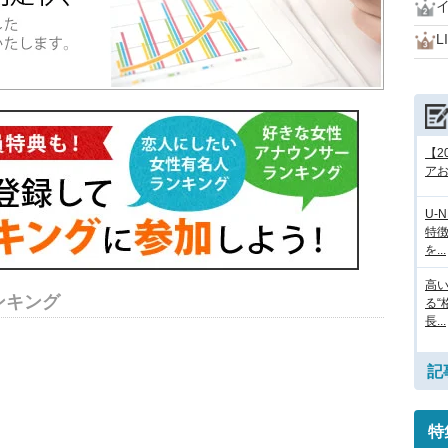
L
【2
アお
U-
特
を...
高
ンキング
る“
長...
記
特