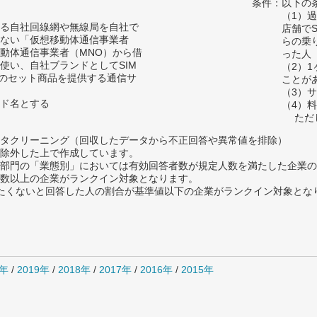
条件：以下の
（1）
る自社回線網や無線局を自社で
店舗で
ない「仮想移動体通信事業者
らの乗
移動体通信事業者（MNO）から借
った
使い、自社ブランドとしてSIM
（2）
末のセット商品を提供する通信サ
ことが
（3）
ド名とする
（4）
ただし
タクリーニング（回収したデータから不正回答や異常値を排除）
除外した上で作成しています。
部門の「業態別」においては有効回答者数が規定人数を満たした企業の
数以上の企業がランクイン対象となります。
薦めたくないと回答した人の割合が基準値以下の企業がランクイン対象とな
0年
/
2019年
/
2018年
/
2017年
/
2016年
/
2015年