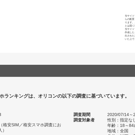
当サイト
らの配置
ります。
とは固く
当サイト
作成した
出された
いた上で
ホランキングは、オリコンの以下の調査に基づいています。
3
調査期間
2020/07/14～2
調査対象者
性別：指定な
人（格安SIM／格安スマホ調査にお
年齢：18～84
人）
地域：全国