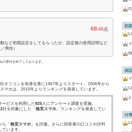
O
初
68
.48
点
L
移動など初期設定をしてもらったが、設定後の使用説明など
上／男性）
B
し込みの受付を終了しております。
保
オリコンを前身企業に1967年よりスタート。2006年から
L
スマホは、2015年よりランキングを発表しています。
J
サービスを利用した
925
人にアンケート調査を実施。
22
社を対象にした「
格安スマホ
」ランキングを発表してい
付
L
から「
格安スマホ
」を評価。さらに回答者の口コミや評判
しています。