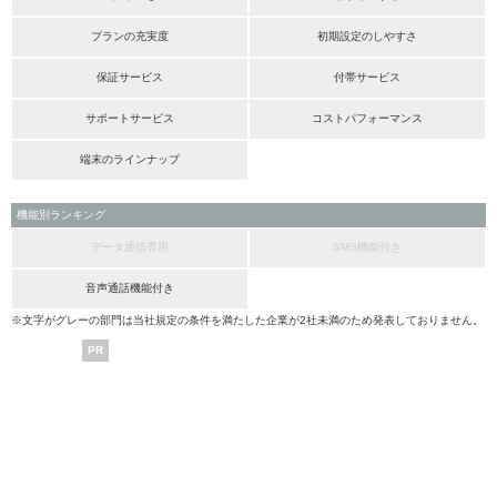
プランの充実度
初期設定のしやすさ
保証サービス
付帯サービス
サポートサービス
コストパフォーマンス
端末のラインナップ
機能別ランキング
データ通信専用
SMS機能付き
音声通話機能付き
※文字がグレーの部門は当社規定の条件を満たした企業が2社未満のため発表しておりません。
PR