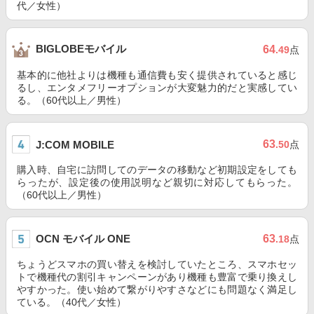
代／女性）
BIGLOBEモバイル
64
.49
点
基本的に他社よりは機種も通信費も安く提供されていると感じ
るし、エンタメフリーオプションが大変魅力的だと実感してい
る。（60代以上／男性）
63
J:COM MOBILE
.50
点
購入時、自宅に訪問してのデータの移動など初期設定をしても
らったが、設定後の使用説明など親切に対応してもらった。
（60代以上／男性）
OCN モバイル ONE
63
.18
点
ちょうどスマホの買い替えを検討していたところ、スマホセッ
トで機種代の割引キャンペーンがあり機種も豊富で乗り換えし
やすかった。使い始めて繋がりやすさなどにも問題なく満足し
ている。（40代／女性）