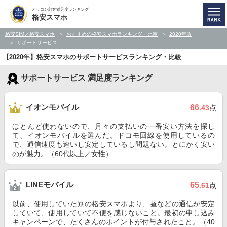
オリコン顧客満足度ランキング
格安スマホ
格安SIM／格安スマホ
おすすめの格安スマホランキング・比較
2020年版
サポートサービス
【2020年】格安スマホのサポートサービスランキング・比較
サポートサービス 満足度ランキング
イオンモバイル
66
.43
点
ほとんど使わないので、月々の支払いの一番安い方法を探し
て、イオンモバイルを選んだ。ドコモ回線を使用しているの
で、通信速度も速いし安定しているし問題ない。とにかく安い
のが魅力。（60代以上／女性）
LINEモバイル
65
.61
点
以前、使用していた別の格安スマホより、昼などの通信が安定
していて、使用していて不便を感じないこと。最初の申し込み
キャンペーンで、たくさんのポイントが付与されたこと。（40