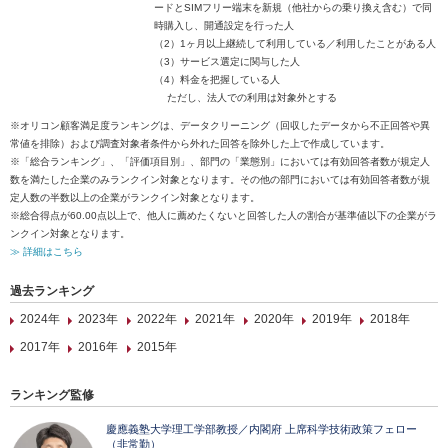
ードとSIMフリー端末を新規（他社からの乗り換え含む）で同
時購入し、開通設定を行った人
（2）1ヶ月以上継続して利用している／利用したことがある人
（3）サービス選定に関与した人
（4）料金を把握している人
ただし、法人での利用は対象外とする
※オリコン顧客満足度ランキングは、データクリーニング（回収したデータから不正回答や異
常値を排除）および調査対象者条件から外れた回答を除外した上で作成しています。
※「総合ランキング」、「評価項目別」、部門の「業態別」においては有効回答者数が規定人
数を満たした企業のみランクイン対象となります。その他の部門においては有効回答者数が規
定人数の半数以上の企業がランクイン対象となります。
※総合得点が60.00点以上で、他人に薦めたくないと回答した人の割合が基準値以下の企業がラ
ンクイン対象となります。
≫ 詳細はこちら
過去ランキング
2024年
2023年
2022年
2021年
2020年
2019年
2018年
2017年
2016年
2015年
ランキング監修
慶應義塾大学理工学部教授／内閣府 上席科学技術政策フェロー
（非常勤）