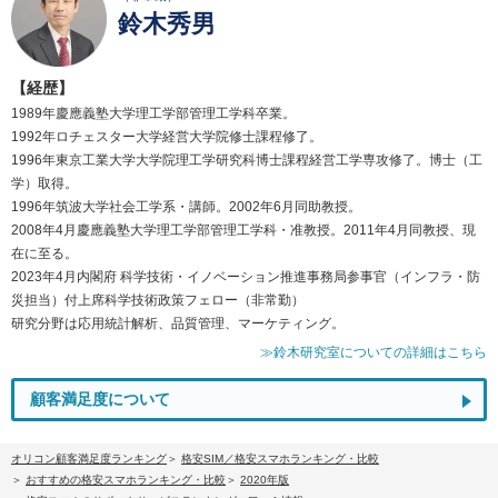
鈴木秀男
【経歴】
1989年慶應義塾大学理工学部管理工学科卒業。
1992年ロチェスター大学経営大学院修士課程修了。
1996年東京工業大学大学院理工学研究科博士課程経営工学専攻修了。博士（工
学）取得。
1996年筑波大学社会工学系・講師。2002年6月同助教授。
2008年4月慶應義塾大学理工学部管理工学科・准教授。2011年4月同教授、現
在に至る。
2023年4月内閣府 科学技術・イノベーション推進事務局参事官（インフラ・防
災担当）付上席科学技術政策フェロー（非常勤）
研究分野は応用統計解析、品質管理、マーケティング。
≫鈴木研究室についての詳細はこちら
顧客満足度について
オリコン顧客満足度ランキング
格安SIM／格安スマホランキング・比較
おすすめの格安スマホランキング・比較
2020年版