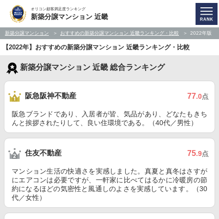
オリコン顧客満足度ランキング
新築分譲マンション 近畿
新築分譲マンション
おすすめの新築分譲マンション 近畿ランキング・比較
2022年版
【2022年】おすすめの新築分譲マンション 近畿ランキング・比較
新築分譲マンション 近畿 総合ランキング
阪急阪神不動産
77
.0
点
阪急ブランドであり、入居者が皆、気品があり、どなたもきち
んと挨拶されたりして、良い住環境である。（40代／男性）
住友不動産
75
.9
点
マンション生活の快適さを実感しました。真夏と真冬はさすが
にエアコンは必要ですが、一軒家に比べてはるかに冷暖房の節
約になるほどの気密性と風通しのよさを実感しています。（30
代／女性）