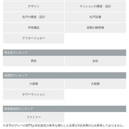
デザイン
マンションの構造・設計
住戸の構造・設計
住戸設備
共有施設
金額の納得感
アフターフォロー
男女別ランキング
男性
女性
規模別ランキング
小規模
大規模
タワーマンション
家族構成別ランキング
ファミリー
※文字がグレーの部門は当社規定の条件を満たした企業が2社未満のため発表しておりません。