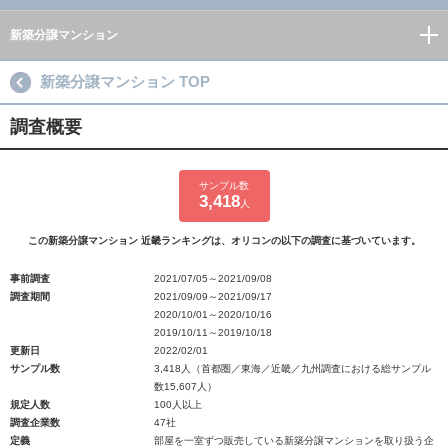
新築分譲マンション
新築分譲マンション TOP
調査概要
サンプル数
3,418
人
この新築分譲マンション 近畿ランキングは、オリコンの以下の調査に基づいています。
事前調査
2021/07/05～2021/09/08
調査期間
2021/09/09～2021/09/17
2020/10/01～2020/10/16
2019/10/11～2019/10/18
更新日
2022/02/01
サンプル数
3,418人（首都圏／東海／近畿／九州調査における総サンプル
数15,607人）
規定人数
100人以上
調査企業数
47社
定義
部屋を一室ずつ販売している新築分譲マンションを取り扱う企