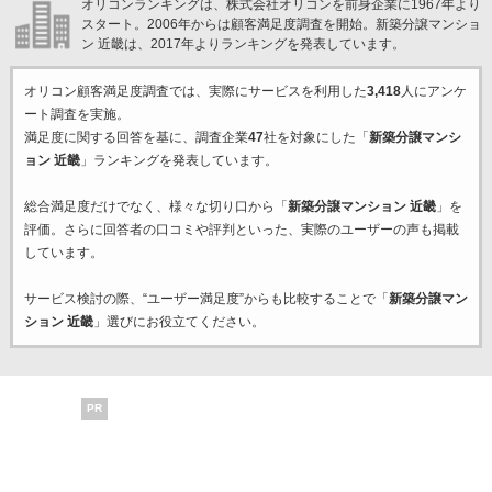
オリコンランキングは、株式会社オリコンを前身企業に1967年より
スタート。2006年からは顧客満足度調査を開始。新築分譲マンショ
ン 近畿は、2017年よりランキングを発表しています。
オリコン顧客満足度調査では、実際にサービスを利用した
3,418
人にアンケ
ート調査を実施。
満足度に関する回答を基に、調査企業
47
社を対象にした「
新築分譲マンシ
ョン 近畿
」ランキングを発表しています。
総合満足度だけでなく、様々な切り口から「
新築分譲マンション 近畿
」を
評価。さらに回答者の口コミや評判といった、実際のユーザーの声も掲載
しています。
サービス検討の際、“ユーザー満足度”からも比較することで「
新築分譲マン
ション 近畿
」選びにお役立てください。
PR