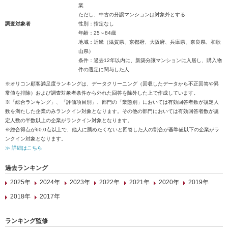
業
ただし、中古の分譲マンションは対象外とする
調査対象者
性別：指定なし
年齢：25～84歳
地域：近畿（滋賀県、京都府、大阪府、兵庫県、奈良県、和歌
山県）
条件：過去12年以内に、新築分譲マンションに入居し、購入物
件の選定に関与した人
※オリコン顧客満足度ランキングは、データクリーニング（回収したデータから不正回答や異
常値を排除）および調査対象者条件から外れた回答を除外した上で作成しています。
※「総合ランキング」、「評価項目別」、部門の「業態別」においては有効回答者数が規定人
数を満たした企業のみランクイン対象となります。その他の部門においては有効回答者数が規
定人数の半数以上の企業がランクイン対象となります。
※総合得点が60.0点以上で、他人に薦めたくないと回答した人の割合が基準値以下の企業がラ
ンクイン対象となります。
≫ 詳細はこちら
過去ランキング
2025年
2024年
2023年
2022年
2021年
2020年
2019年
2018年
2017年
ランキング監修