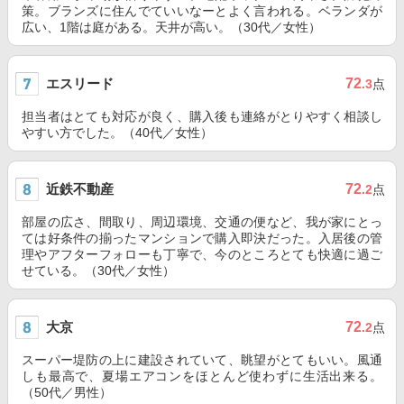
策。ブランズに住んでていいなーとよく言われる。ベランダが
広い、1階は庭がある。天井が高い。（30代／女性）
エスリード
72
.3
点
担当者はとても対応が良く、購入後も連絡がとりやすく相談し
やすい方でした。（40代／女性）
近鉄不動産
72
.2
点
部屋の広さ、間取り、周辺環境、交通の便など、我が家にとっ
ては好条件の揃ったマンションで購入即決だった。入居後の管
理やアフターフォローも丁寧で、今のところとても快適に過ご
せている。（30代／女性）
大京
72
.2
点
スーパー堤防の上に建設されていて、眺望がとてもいい。風通
しも最高で、夏場エアコンをほとんど使わずに生活出来る。
（50代／男性）