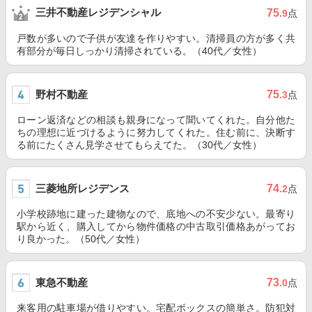
三井不動産レジデンシャル
75
.9
点
戸数が多いので子供が友達を作りやすい。清掃員の方が多く共
有部分が毎日しっかり清掃されている。（40代／女性）
野村不動産
75
.3
点
ローン返済などの相談も親身になって聞いてくれた。自分他た
ちの理想に近づけるように努力してくれた。住む前に、決断す
る前にたくさん見学させてもらえてた。（30代／女性）
三菱地所レジデンス
74
.2
点
小学校跡地に建った建物なので、底地への不安少ない。最寄り
駅から近く、購入してから物件価格の中古取引価格あがってお
り良かった。（50代／女性）
東急不動産
73
.0
点
来客用の駐車場が借りやすい。宅配ボックスの簡単さ。防犯対