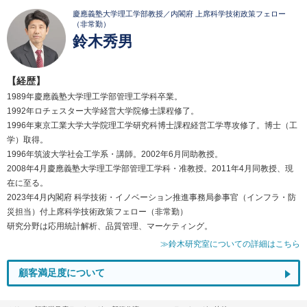
慶應義塾大学理工学部教授／内閣府 上席科学技術政策フェロー
（非常勤）
鈴木秀男
【経歴】
1989年慶應義塾大学理工学部管理工学科卒業。
1992年ロチェスター大学経営大学院修士課程修了。
1996年東京工業大学大学院理工学研究科博士課程経営工学専攻修了。博士（工
学）取得。
1996年筑波大学社会工学系・講師。2002年6月同助教授。
2008年4月慶應義塾大学理工学部管理工学科・准教授。2011年4月同教授、現
在に至る。
2023年4月内閣府 科学技術・イノベーション推進事務局参事官（インフラ・防
災担当）付上席科学技術政策フェロー（非常勤）
研究分野は応用統計解析、品質管理、マーケティング。
≫鈴木研究室についての詳細はこちら
顧客満足度について