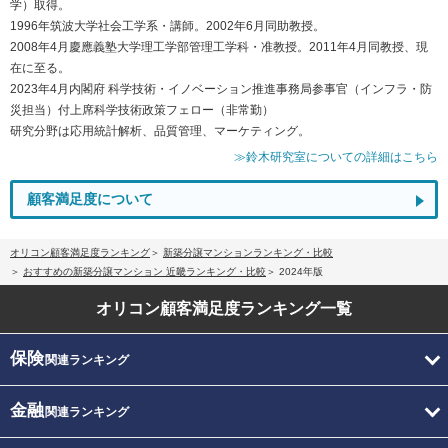
学）取得。
1996年筑波大学社会工学系・講師。2002年6月同助教授。
2008年4月慶應義塾大学理工学部管理工学科・准教授。2011年4月同教授、現
在に至る。
2023年4月内閣府 科学技術・イノベーション推進事務局参事官（インフラ・防
災担当）付上席科学技術政策フェロー（非常勤）
研究分野は応用統計解析、品質管理、マーケティング。
≫鈴木研究室についての詳細はこちら
顧客満足度について
オリコン顧客満足度ランキング
新築分譲マンションランキング・比較
おすすめの新築分譲マンション 近畿ランキング・比較
2024年版
オリコン顧客満足度
ランキング一覧
保険
関連ランキング
金融
関連ランキング