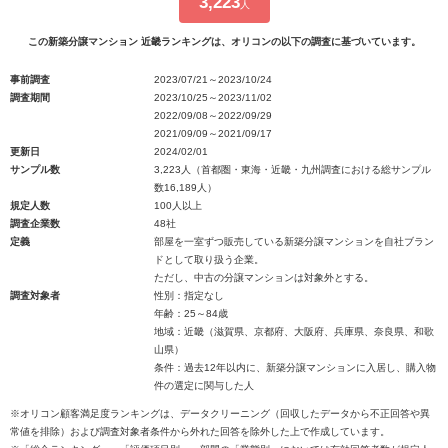
3,223
人
この新築分譲マンション 近畿ランキングは、オリコンの以下の調査に基づいています。
事前調査
2023/07/21～2023/10/24
調査期間
2023/10/25～2023/11/02
2022/09/08～2022/09/29
2021/09/09～2021/09/17
更新日
2024/02/01
サンプル数
3,223人（首都圏・東海・近畿・九州調査における総サンプル
数16,189人）
規定人数
100人以上
調査企業数
48社
定義
部屋を一室ずつ販売している新築分譲マンションを自社ブラン
ドとして取り扱う企業。
ただし、中古の分譲マンションは対象外とする。
調査対象者
性別：指定なし
年齢：25～84歳
地域：近畿（滋賀県、京都府、大阪府、兵庫県、奈良県、和歌
山県）
条件：過去12年以内に、新築分譲マンションに入居し、購入物
件の選定に関与した人
※オリコン顧客満足度ランキングは、データクリーニング（回収したデータから不正回答や異
常値を排除）および調査対象者条件から外れた回答を除外した上で作成しています。