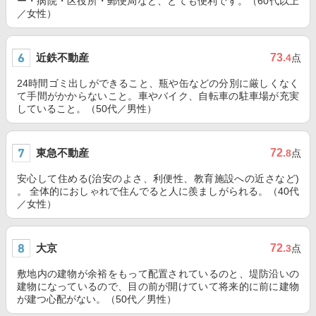
ー・病院・区役所・郵便局など、とても便利です。（60代以上
／女性）
近鉄不動産
73
.4
点
24時間ゴミ出しができること、瓶や缶などの分別に厳しくなく
て手間がかからないこと。車やバイク、自転車の駐車場が充実
していること。（50代／男性）
東急不動産
72
.8
点
安心して住める(治安のよさ、利便性、教育施設への近さなど)
。 全体的におしゃれで住んでると人に羨ましがられる。（40代
／女性）
大京
72
.3
点
敷地内の建物が余裕をもって配置されているのと、堤防沿いの
建物になっているので、目の前が開けていて将来的に前に建物
が建つ心配がない。（50代／男性）