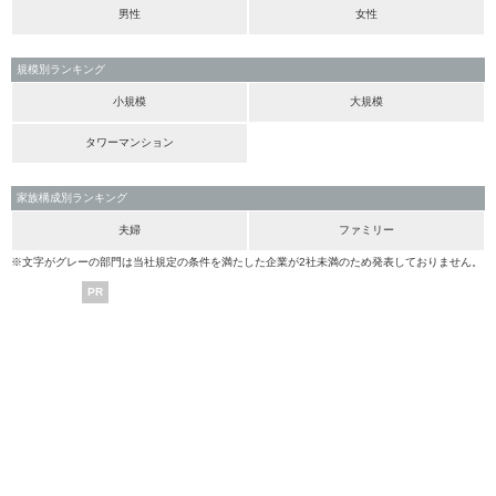
男性
女性
規模別ランキング
小規模
大規模
タワーマンション
家族構成別ランキング
夫婦
ファミリー
※文字がグレーの部門は当社規定の条件を満たした企業が2社未満のため発表しておりません。
PR