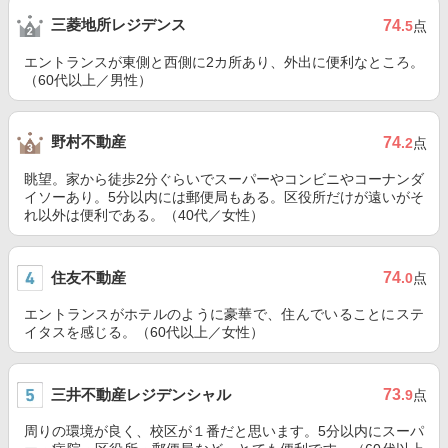
三菱地所レジデンス
74
.5
点
エントランスが東側と西側に2カ所あり、外出に便利なところ。
（60代以上／男性）
野村不動産
74
.2
点
眺望。家から徒歩2分ぐらいでスーパーやコンビニやコーナンダ
イソーあり。5分以内には郵便局もある。区役所だけが遠いがそ
れ以外は便利である。（40代／女性）
住友不動産
74
.0
点
エントランスがホテルのように豪華で、住んでいることにステ
イタスを感じる。（60代以上／女性）
三井不動産レジデンシャル
73
.9
点
周りの環境が良く、校区が１番だと思います。5分以内にスーパ