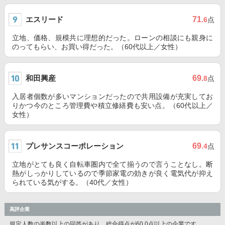
エスリード
71
.6
点
立地、価格、規模共に理想的だった。ローンの相談にも親身に
のってもらい、お買い得だった。（60代以上／女性）
和田興産
69
.8
点
入居者個数が多いマンションだったので共用設備が充実してお
りかつ今のところ管理費や積立修繕費も安い点。（60代以上／
女性）
プレサンスコーポレーション
69
.4
点
立地がとても良く自転車圏内で全て揃うので言うことなし。断
熱がしっかりしているので季節家電の効きが良く電気代が抑え
られている気がする。（40代／女性）
高評企業
規定人数の半数以上の回答があり、総合得点が60.0点以上の企業です。